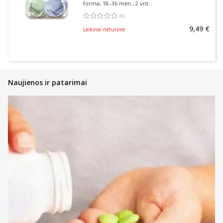
forma, 18–36 mėn., 2 vnt.
(
0
)
Vidutinis įvertinimas 0.00
Įvertinimų skaičius 0
9,49 €
Laikinai neturime
Naujienos ir patarimai