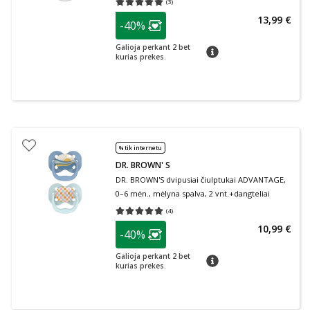
(
3
)
Vidutinis įvertinimas 5.00
Įvertinimų skaičius 3
patarimas
13,99 €
-40%
Lojalumo klubo narių nuolaida
:
Galioja perkant 2 bet
patarimas
kurias prekes.
% tik internetu
DR. BROWN' S
DR. BROWN'S dvipusiai čiulptukai ADVANTAGE,
0–6 mėn., mėlyna spalva, 2 vnt.+dangteliai
(
4
)
Vidutinis įvertinimas 5.00
Įvertinimų skaičius 4
patarimas
10,99 €
-40%
Lojalumo klubo narių nuolaida
:
Galioja perkant 2 bet
patarimas
kurias prekes.