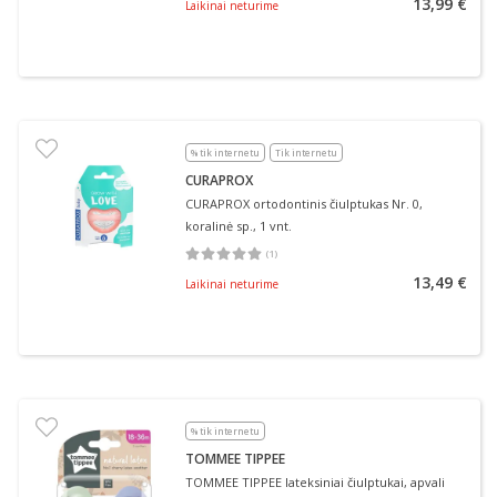
13,99 €
Laikinai neturime
% tik internetu
Tik internetu
CURAPROX
CURAPROX ortodontinis čiulptukas Nr. 0,
koralinė sp., 1 vnt.
(
1
)
Vidutinis įvertinimas 5.00
Įvertinimų skaičius 1
13,49 €
Laikinai neturime
% tik internetu
TOMMEE TIPPEE
TOMMEE TIPPEE lateksiniai čiulptukai, apvali