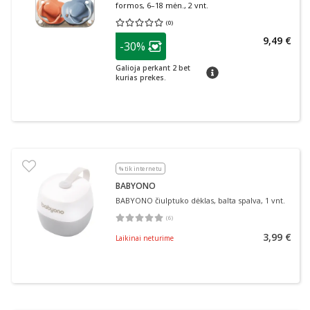
formos, 6–18 mėn., 2 vnt.
(
0
)
Vidutinis įvertinimas 0.00
Įvertinimų skaičius 0
patarimas
9,49 €
-30%
Lojalumo klubo narių nuolaida
:
Galioja perkant 2 bet
patarimas
kurias prekes.
% tik internetu
BABYONO
BABYONO čiulptuko dėklas, balta spalva, 1 vnt.
(
6
)
Vidutinis įvertinimas 5.00
Įvertinimų skaičius 6
3,99 €
Laikinai neturime