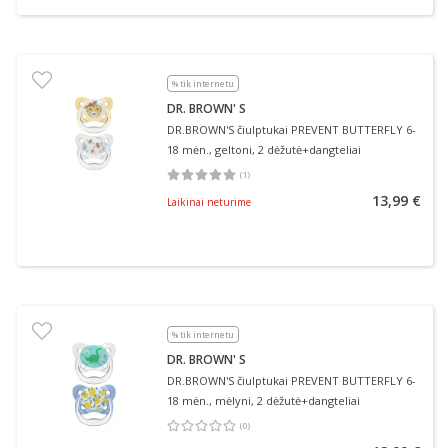
% tik internetu
DR. BROWN' S
DR.BROWN'S čiulptukai PREVENT BUTTERFLY 6-
18 mėn., geltoni, 2 dėžutė+dangteliai
(
1
)
Vidutinis įvertinimas 5.00
Įvertinimų skaičius 1
13,99 €
Laikinai neturime
% tik internetu
DR. BROWN' S
DR.BROWN'S čiulptukai PREVENT BUTTERFLY 6-
18 mėn., mėlyni, 2 dėžutė+dangteliai
(
0
)
Vidutinis įvertinimas 0.00
Įvertinimų skaičius 0