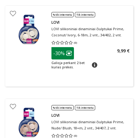
% tik internetu
Tik internetu
LOVI
LOVI silikoniniai dinaminiai čiulptukai Prime,
Coconut/ Ivory, 6-18m, 2 vnt., 34/402, 2 vnt.
(
0
)
Vidutinis įvertinimas 0.00
Įvertinimų skaičius 0
patarimas
9,99 €
-30%
Lojalumo klubo narių nuolaida
:
Galioja perkant 2 bet
patarimas
kurias prekes.
% tik internetu
Tik internetu
LOVI
LOVI silikoniniai dinaminiai čiulptukai Prime,
Nude/ Blush, 18+m, 2 vnt., 34/407, 2 vnt.
(
0
)
Vidutinis įvertinimas 0.00
Įvertinimų skaičius 0