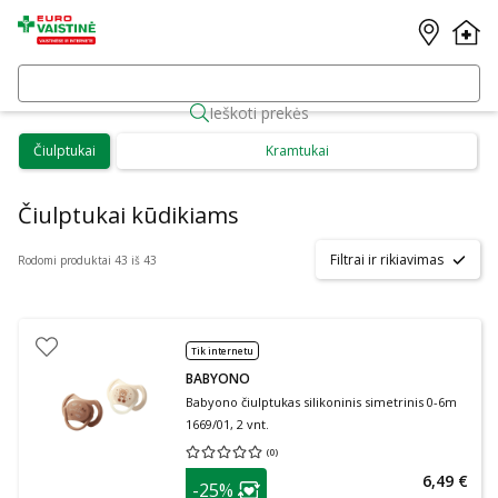
Ieškoti prekės
Čiulptukai
Kramtukai
Čiulptukai kūdikiams
Filtrai ir rikiavimas
Rodomi produktai 43 iš 43
Tik internetu
BABYONO
Babyono čiulptukas silikoninis simetrinis 0-6m
1669/01, 2 vnt.
(
0
)
Vidutinis įvertinimas 0.00
Įvertinimų skaičius 0
patarimas
6,49 €
-25%