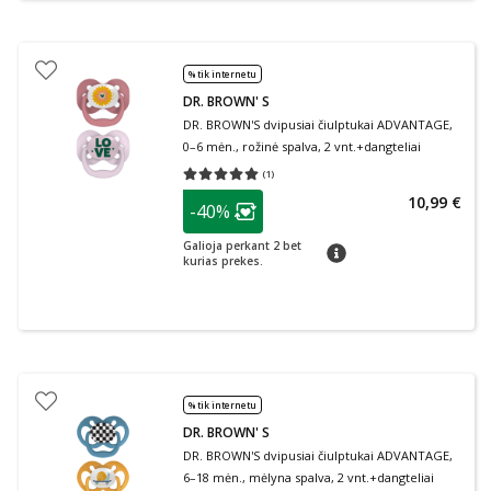
% tik internetu
DR. BROWN' S
DR. BROWN'S dvipusiai čiulptukai ADVANTAGE,
0–6 mėn., rožinė spalva, 2 vnt.+dangteliai
(
1
)
Vidutinis įvertinimas 5.00
Įvertinimų skaičius 1
patarimas
10,99 €
-40%
Lojalumo klubo narių nuolaida
:
Galioja perkant 2 bet
patarimas
kurias prekes.
% tik internetu
DR. BROWN' S
DR. BROWN'S dvipusiai čiulptukai ADVANTAGE,
6–18 mėn., mėlyna spalva, 2 vnt.+dangteliai