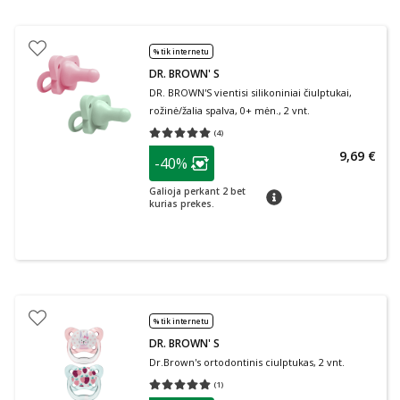
% tik internetu
DR. BROWN' S
DR. BROWN'S vientisi silikoniniai čiulptukai,
rožinė/žalia spalva, 0+ mėn., 2 vnt.
(
4
)
Vidutinis įvertinimas 5.00
Įvertinimų skaičius 4
patarimas
9,69 €
-40%
Lojalumo klubo narių nuolaida
:
Galioja perkant 2 bet
patarimas
kurias prekes.
% tik internetu
DR. BROWN' S
Dr.Brown's ortodontinis ciulptukas, 2 vnt.
(
1
)
Vidutinis įvertinimas 5.00
Įvertinimų skaičius 1