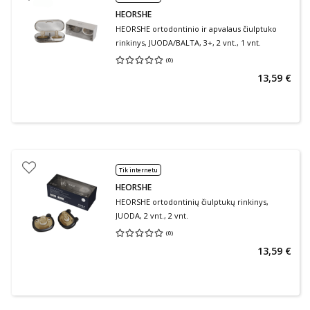
HEORSHE
HEORSHE ortodontinio ir apvalaus čiulptuko
rinkinys, JUODA/BALTA, 3+, 2 vnt., 1 vnt.
(
0
)
Vidutinis įvertinimas 0.00
Įvertinimų skaičius 0
13,59 €
Tik internetu
HEORSHE
HEORSHE ortodontinių čiulptukų rinkinys,
JUODA, 2 vnt., 2 vnt.
(
0
)
Vidutinis įvertinimas 0.00
Įvertinimų skaičius 0
13,59 €