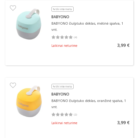
% tik internetu
BABYONO
BABYONO čiulptuko dėklas, mėtinė spalva, 1
vnt.
(
4
)
Vidutinis įvertinimas 5.00
Įvertinimų skaičius 4
3,99 €
Laikinai neturime
% tik internetu
BABYONO
BABYONO čiulptuko dėklas, oranžinė spalva, 1
vnt.
(
2
)
Vidutinis įvertinimas 5.00
Įvertinimų skaičius 2
3,99 €
Laikinai neturime