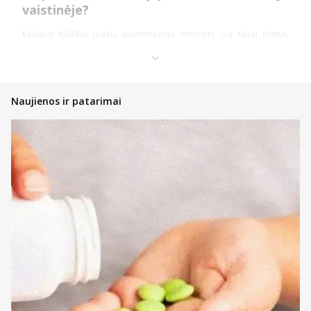
vaistinėje?
Kadangi kūdikių prekių asortimentas internetu yra tikrai platus,
pasidalinsime keletu bendro pobūdžio patarimų. Konkretesnės
įžvalgos dažniausiai nurodomos konkrečios grupės prekių
kategorijų aprašymuose. Informacijos taip pat galite rasti ir beveik
bet kuriame prekės puslapyje (pvz., prie kone kiekvienos higienos
ar maitinimo priemonės vaikams). Daug informacijos pateiks ir
Naujienos ir patarimai
tiesioginis pokalbis su konsultantais.
Perkant internetu – jūsų patogumui veikia internetinės vaistinės
filtrai bei prekių rikiavimo įrankis. Filtras leidžia kuo greičiau
sumažinti rodomų rezultatų kiekį, kad greičiau rastumėte prekes,
kurių nauda kūdikiams yra būtent tokia, kokios tikitės. Susiaurinkite
rodomų rezultatų kiekį pagal: kategoriją, kainą, prekės ženklą ar
registraciją. Susiaurintas pasirinkimas palengvins galimybę rinktis.
Na, o rikiavimo įrankis leidžia perkantiems internetu greičiau rasti
geriausiai vertinamas, pigiau arba brangiau kainuojančias prekes
bei rikiuoti pagal pavadinimus. Šitaip sumažėjus rodomų prekių
sąrašui galima dar greičiau rasti tai, ko reikia.
Atkreipkite dėmesį ir į prekių ženklinimą.
E-Pasiūlymas – tai ypatinga kaina ar išskirtinės sąlygos
perkant kūdikių prekes internetu
E-Prekė – tai vaikiškos prekės, kurias įsigyti galite tik