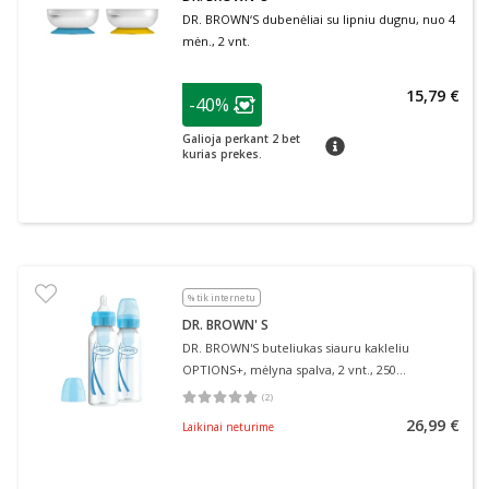
DR. BROWN‘S dubenėliai su lipniu dugnu, nuo 4
mėn., 2 vnt.
patarimas
15,79 €
-40%
Lojalumo klubo narių nuolaida
:
Galioja perkant 2 bet
patarimas
kurias prekes.
% tik internetu
DR. BROWN' S
DR. BROWN'S buteliukas siauru kakleliu
OPTIONS+, mėlyna spalva, 2 vnt., 250
ml+žindukas, 0–3 mėn., 2 vnt., + valymo
(
2
)
Vidutinis įvertinimas 5.00
Įvertinimų skaičius 2
šepetėlis, 1 vnt.
26,99 €
Laikinai neturime