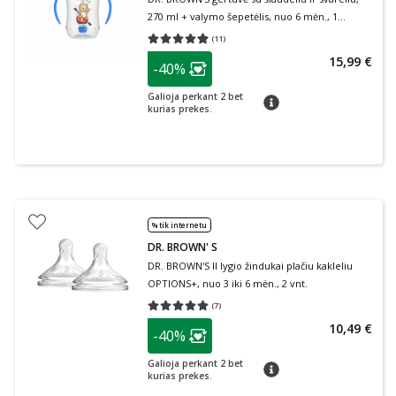
270 ml + valymo šepetėlis, nuo 6 mėn., 1
vnt.+Šepetėlis
(
11
)
Vidutinis įvertinimas 4.91
Įvertinimų skaičius 11
patarimas
15,99 €
-40%
Lojalumo klubo narių nuolaida
:
Galioja perkant 2 bet
patarimas
kurias prekes.
% tik internetu
DR. BROWN' S
DR. BROWN'S II lygio žindukai plačiu kakleliu
OPTIONS+, nuo 3 iki 6 mėn., 2 vnt.
(
7
)
Vidutinis įvertinimas 5.00
Įvertinimų skaičius 7
patarimas
10,49 €
-40%
Lojalumo klubo narių nuolaida
:
Galioja perkant 2 bet
patarimas
kurias prekes.