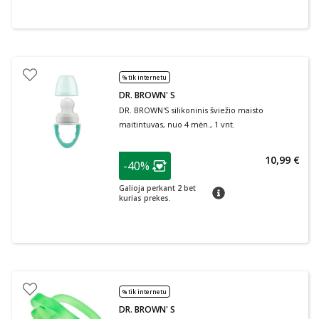
% tik internetu
DR. BROWN' S
DR. BROWN'S silikoninis šviežio maisto
maitintuvas, nuo 4 mėn., 1 vnt.
patarimas
10,99 €
-40%
Lojalumo klubo narių nuolaida
:
Galioja perkant 2 bet
patarimas
kurias prekes.
% tik internetu
DR. BROWN' S