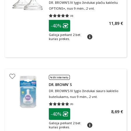
DR. BROWN'S IV lygio žindukai plačiu kakleliu
OPTIONS+, nuo 9 mėn., 2 vnt.
(
4
)
Vidutinis įvertinimas 5.00
Įvertinimų skaičius 4
patarimas
11,89 €
-40%
Lojalumo klubo narių nuolaida
:
Galioja perkant 2 bet
patarimas
kurias prekes.
% tik internetu
DR. BROWN' S
DR. BROWN'S IV lygio žindukai siauro kaklelio
buteliukams, nuo 9 mėn., 2 vnt.
(
9
)
Vidutinis įvertinimas 5.00
Įvertinimų skaičius 9
patarimas
8,69 €
-40%
Lojalumo klubo narių nuolaida
:
Galioja perkant 2 bet
patarimas
kurias prekes.