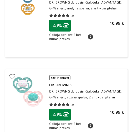
DR. BROWN'S dvipusiai čiulptukai ADVANTAGE,
6–18 mėn., mėlyna spalva, 2 vnt.+dangteliai
(
2
)
Vidutinis įvertinimas 5.00
Įvertinimų skaičius 2
patarimas
10,99 €
-40%
Lojalumo klubo narių nuolaida
:
Galioja perkant 2 bet
patarimas
kurias prekes.
% tik internetu
DR. BROWN' S
DR. BROWN'S dvipusiai čiulptukai ADVANTAGE,
6–18 mėn., rožinė spalva, 2 vnt.+dangteliai
(
2
)
Vidutinis įvertinimas 5.00
Įvertinimų skaičius 2
patarimas
10,99 €
-40%
Lojalumo klubo narių nuolaida
:
Galioja perkant 2 bet
patarimas
kurias prekes.