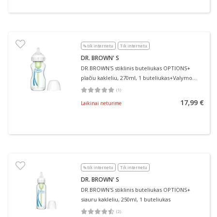
% tik internetu
Tik internetu
DR. BROWN' S
DR.BROWN'S stiklinis buteliukas OPTIONS+
plačiu kakleliu, 270ml, 1 buteliukas+Valymo
šepetėlis
(
1
)
Vidutinis įvertinimas 5.00
Įvertinimų skaičius 1
17,99 €
Laikinai neturime
% tik internetu
Tik internetu
DR. BROWN' S
DR.BROWN'S stiklinis buteliukas OPTIONS+
siauru kakleliu, 250ml, 1 buteliukas
(
2
)
Vidutinis įvertinimas 4.50
Įvertinimų skaičius 2