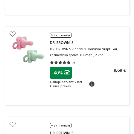
% tik internetu
DR. BROWN' S
DR. BROWN'S vientisi silikoniniai čiulptukai,
rožinė/žalia spalva, 0+ mėn., 2 vnt.
(
4
)
Vidutinis įvertinimas 5.00
Įvertinimų skaičius 4
patarimas
9,69 €
-40%
Lojalumo klubo narių nuolaida
:
Galioja perkant 2 bet
patarimas
kurias prekes.
% tik internetu
DR. BROWN' S