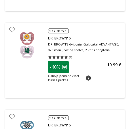
% tik internetu
DR. BROWN' S
DR. BROWN'S dvipusiai čiulptukai ADVANTAGE,
0–6 mėn., rožinė spalva, 2 vnt.+dangteliai
(
1
)
Vidutinis įvertinimas 5.00
Įvertinimų skaičius 1
patarimas
10,99 €
-40%
Lojalumo klubo narių nuolaida
:
Galioja perkant 2 bet
patarimas
kurias prekes.
% tik internetu
DR. BROWN' S