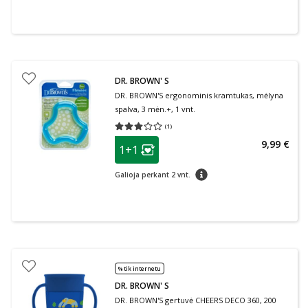
DR. BROWN' S
DR. BROWN'S ergonominis kramtukas, mėlyna
spalva, 3 mėn.+, 1 vnt.
(
1
)
Vidutinis įvertinimas 3.00
Įvertinimų skaičius 1
patarimas
9,99 €
1+1
Lojalumo klubo narių nuolaida
:
patarimas
Galioja perkant 2 vnt.
% tik internetu
DR. BROWN' S
DR. BROWN'S gertuvė CHEERS DECO 360, 200