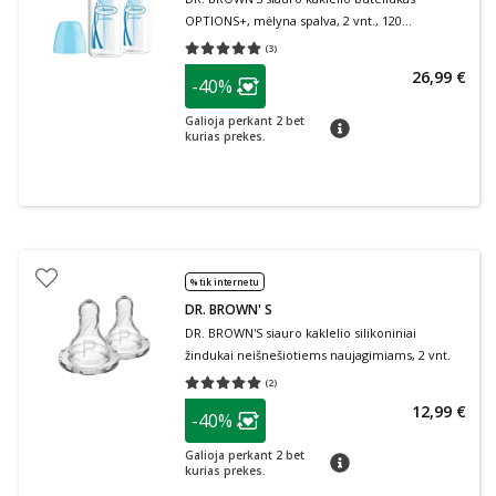
OPTIONS+, mėlyna spalva, 2 vnt., 120
ml+žindukas, 0–3 mėn., 2 vnt., + valymo
(
3
)
Vidutinis įvertinimas 5.00
Įvertinimų skaičius 3
šepetėlis, 1 vnt.
patarimas
26,99 €
-40%
Lojalumo klubo narių nuolaida
:
Galioja perkant 2 bet
patarimas
kurias prekes.
% tik internetu
DR. BROWN' S
DR. BROWN'S siauro kaklelio silikoniniai
žindukai neišnešiotiems naujagimiams, 2 vnt.
(
2
)
Vidutinis įvertinimas 5.00
Įvertinimų skaičius 2
patarimas
12,99 €
-40%
Lojalumo klubo narių nuolaida
:
Galioja perkant 2 bet
patarimas
kurias prekes.