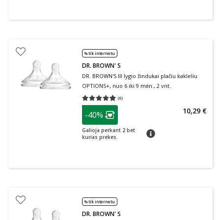
% tik internetu
DR. BROWN' S
DR. BROWN'S III lygio žindukai plačiu kakleliu
OPTIONS+, nuo 6 iki 9 mėn., 2 vnt.
(
6
)
Vidutinis įvertinimas 4.83
Įvertinimų skaičius 6
patarimas
10,29 €
-40%
Lojalumo klubo narių nuolaida
:
Galioja perkant 2 bet
patarimas
kurias prekes.
% tik internetu
DR. BROWN' S