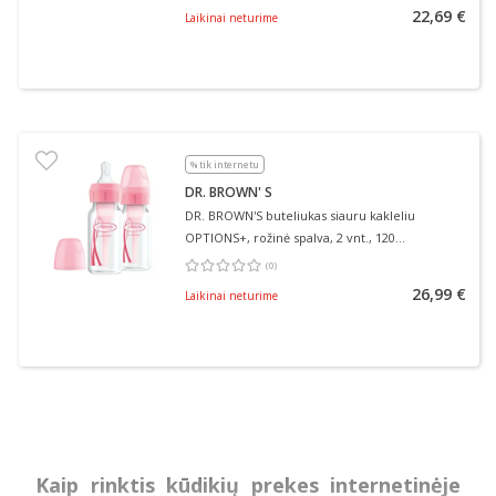
22,69 €
Laikinai neturime
% tik internetu
DR. BROWN' S
DR. BROWN'S buteliukas siauru kakleliu
OPTIONS+, rožinė spalva, 2 vnt., 120
ml+žindukas, 0–3 mėn., 2 vnt., + valymo
(
0
)
Vidutinis įvertinimas 0.00
Įvertinimų skaičius 0
šepetėlis, 1 vnt.
26,99 €
Laikinai neturime
Kaip rinktis kūdikių prekes internetinėje