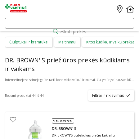
Ieškoti prekės
Čiulptukai ir kramtukai
Maitinimui
Kitos kūdikių ir vaikų prekės
DR. BROWN' S priežiūros prekės kūdikiams
ir vaikams
Internetinėje vaistinėje galite rasti kone visko vaikui ir mamai. Čia yra ir įvairiausios kūdikių prekės, kurios tinka patiems mažiausiems. Rinkitės iš: valymo šepetėlių, sterilizavimo maišelių, kramtukų, čiulptukų, žindukų, gertuvių ar buteliukų, maišelių mamos pienui, seilinukų bei daugybės kitų prekių. Tarp jų yra tiek berniukams, tiek mergaitėms tinkamų priemonių bei reikmenų, įvairios ekologiškos bei itin saugios, nekenksmingos prekės. Kataloge yra: Akuku, Avent, Baboo, Babyono, Canpol, Dr. Brown‘s, Philips ir daug kitų prekės ženklų.
Filtrai ir rikiavimas
Rodomi produktai 44 iš 44
% tik internetu
DR. BROWN' S
DR.BROWN'S buteliukas plačiu kakleliu