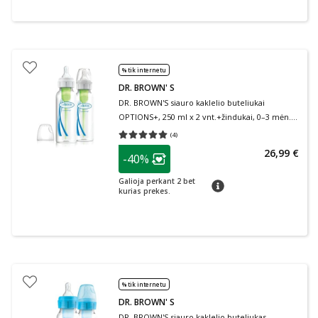
% tik internetu
DR. BROWN' S
DR. BROWN'S siauro kaklelio buteliukai
OPTIONS+, 250 ml x 2 vnt.+žindukai, 0–3 mėn.,
2 vnt., + valymo šepetėlis, 1 vnt.
(
4
)
Vidutinis įvertinimas 5.00
Įvertinimų skaičius 4
patarimas
26,99 €
-40%
Lojalumo klubo narių nuolaida
:
Galioja perkant 2 bet
patarimas
kurias prekes.
% tik internetu
DR. BROWN' S
DR. BROWN'S siauro kaklelio buteliukas