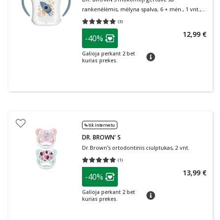
rankenėlėmis, mėlyna spalva, 6 + mėn., 1 vnt.,
180 ml
(
3
)
Vidutinis įvertinimas 5.00
Įvertinimų skaičius 3
patarimas
12,99 €
-40%
Lojalumo klubo narių nuolaida
:
Galioja perkant 2 bet
patarimas
kurias prekes.
% tik internetu
DR. BROWN' S
Dr.Brown's ortodontinis ciulptukas, 2 vnt.
(
1
)
Vidutinis įvertinimas 5.00
Įvertinimų skaičius 1
patarimas
13,99 €
-40%
Lojalumo klubo narių nuolaida
:
Galioja perkant 2 bet
patarimas
kurias prekes.