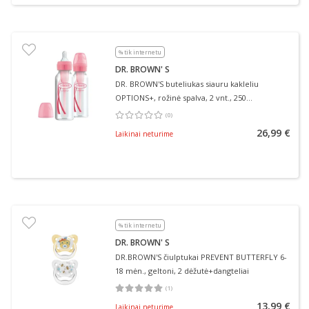
% tik internetu
DR. BROWN' S
DR. BROWN'S buteliukas siauru kakleliu
OPTIONS+, rožinė spalva, 2 vnt., 250
ml+žindukas, 0–3 mėn., 2 vnt., + valymo
(
0
)
Vidutinis įvertinimas 0.00
Įvertinimų skaičius 0
šepetėlis, 1 vnt.
26,99 €
Laikinai neturime
% tik internetu
DR. BROWN' S
DR.BROWN'S čiulptukai PREVENT BUTTERFLY 6-
18 mėn., geltoni, 2 dėžutė+dangteliai
(
1
)
Vidutinis įvertinimas 5.00
Įvertinimų skaičius 1
13,99 €
Laikinai neturime