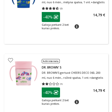
ml, nuo 6 mėn., mėlyna spalva, 1 vnt.+dangtelis
(
2
)
Vidutinis įvertinimas 4.50
Įvertinimų skaičius 2
patarimas
14,79 €
-40%
Lojalumo klubo narių nuolaida
:
Galioja perkant 2 bet
patarimas
kurias prekes.
% tik internetu
DR. BROWN' S
DR. BROWN'S gertuvė CHEERS DECO 360, 200
ml, nuo 6 mėn., rožinė spalva, 1 vnt.+dangtelis
(
1
)
Vidutinis įvertinimas 2.00
Įvertinimų skaičius 1
patarimas
14,79 €
-40%
Lojalumo klubo narių nuolaida
:
Galioja perkant 2 bet
patarimas
kurias prekes.