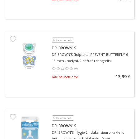
% tik internetu
DR. BROWN' S
DR.BROWN'S čiulptukai PREVENT BUTTERFLY 6-
18 mėn., mėlyni, 2 dėžutė+dangteliai
(
0
)
Vidutinis įvertinimas 0.00
Įvertinimų skaičius 0
13,99 €
Laikinai neturime
% tik internetu
DR. BROWN' S
DR. BROWN'S II lygio žindukai siauro kaklelio
buteliukams, nuo 3 iki 6 mėn., 2 vnt.