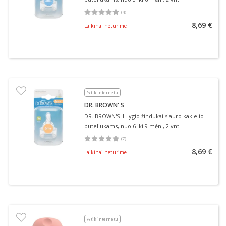
(
4
)
Vidutinis įvertinimas 5.00
Įvertinimų skaičius 4
8,69 €
Laikinai neturime
% tik internetu
DR. BROWN' S
DR. BROWN'S III lygio žindukai siauro kaklelio
buteliukams, nuo 6 iki 9 mėn., 2 vnt.
(
7
)
Vidutinis įvertinimas 5.00
Įvertinimų skaičius 7
8,69 €
Laikinai neturime
% tik internetu