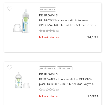
% tik internetu
DR. BROWN' S
DR. BROWN'S siauro kaklelio buteliukas
OPTIONS+, 120 ml+žindukas, 0–3 mėn., 1 vnt., +
valymo šepetėlis, 1 vnt.
(
5
)
Vidutinis įvertinimas 4.60
Įvertinimų skaičius 5
14,19 €
Laikinai neturime
% tik internetu
Tik internetu
DR. BROWN' S
DR.BROWN'S stiklinis buteliukas OPTIONS+
plačiu kakleliu, 150ml, 1 buteliukas+Valymo
šepetėlis
(
0
)
Vidutinis įvertinimas 0.00
Įvertinimų skaičius 0
17,99 €
Laikinai neturime