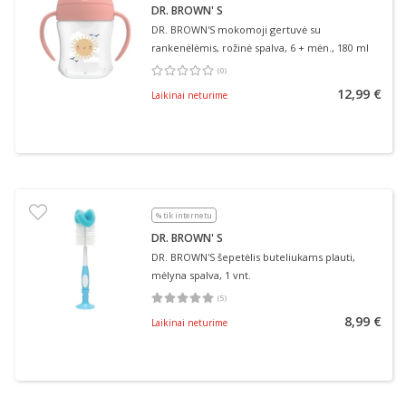
DR. BROWN' S
DR. BROWN'S mokomoji gertuvė su
rankenėlėmis, rožinė spalva, 6 + mėn., 180 ml
(
0
)
Vidutinis įvertinimas 0.00
Įvertinimų skaičius 0
12,99 €
Laikinai neturime
% tik internetu
DR. BROWN' S
DR. BROWN'S šepetėlis buteliukams plauti,
mėlyna spalva, 1 vnt.
(
5
)
Vidutinis įvertinimas 5.00
Įvertinimų skaičius 5
8,99 €
Laikinai neturime