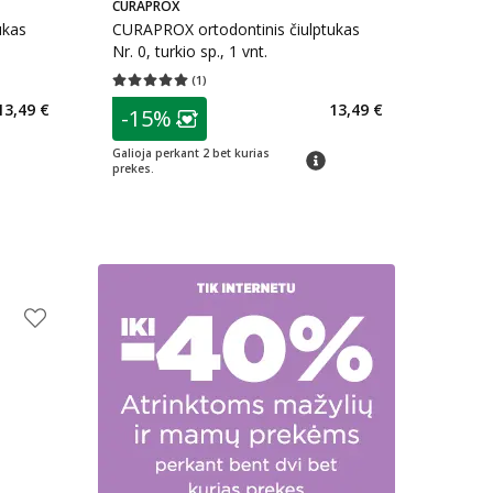
CURAPROX
ukas
CURAPROX ortodontinis čiulptukas
Nr. 0, turkio sp., 1 vnt.
(
1
)
kaičius 1
Vidutinis įvertinimas 5.00
Įvertinimų skaičius 1
patarimas
13,49 €
13,49 €
-15%
arių nuolaida
:
Lojalumo klubo narių nuolaida
:
Galioja perkant 2 bet kurias
imas
patarimas
prekes.