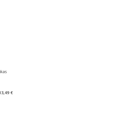
ukas
kaičius 0
13,49 €