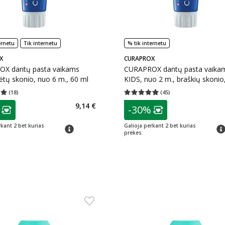
ernetu
Tik internetu
% tik internetu
X
CURAPROX
X dantų pasta vaikams
CURAPROX dantų pasta vaika
tų skonio, nuo 6 m., 60 ml
KIDS, nuo 2 m., braškių skonio
(
18
)
(
45
)
įvertinimas 5.00
Įvertinimų skaičius 18
Vidutinis įvertinimas 4.93
Įvertinimų s
as
patarimas
9,14 €
-30%
ojalumo klubo narių nuolaida
:
Lojalumo klubo n
rkant 2 bet kurias
Galioja perkant 2 bet kurias
patarimas
pat
prekes.