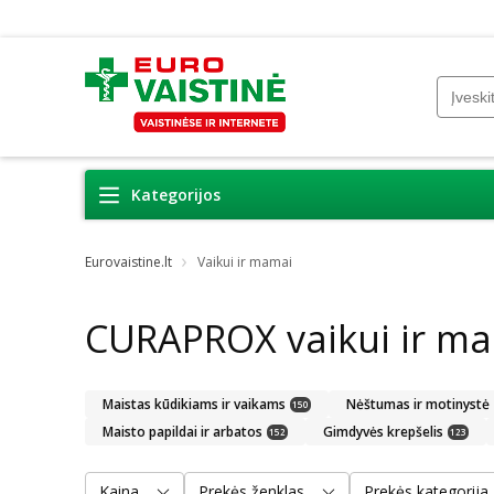
Kategorijos
Eurovaistine.lt
Vaikui ir mamai
CURAPROX vaikui ir m
Maistas kūdikiams ir vaikams
Nėštumas ir motinystė
150
Maisto papildai ir arbatos
Gimdyvės krepšelis
152
123
Kaina
Prekės ženklas
Prekės kategorija