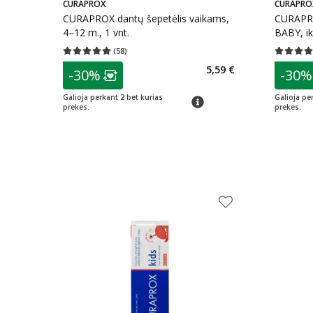
CURAPROX
CURAPRO
CURAPROX dantų šepetėlis vaikams,
CURAPRO
4–12 m., 1 vnt.
BABY, ik
(
58
)
Vidutinis įvertinimas 5.00
Įvertinimų skaičius 58
Vidutinis 
patarimas
patarim
5,59 €
-30%
-30%
Lojalumo klubo narių nuolaida
:
L
Galioja perkant 2 bet kurias
Galioja pe
patarimas
prekes.
prekes.