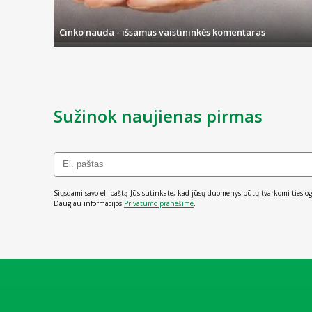
Cinko nauda - išsamus vaistininkės komentaras
Sužinok naujienas pirmas
Siųsdami savo el. paštą Jūs sutinkate, kad jūsų duomenys būtų tvarkomi tiesiog
Daugiau informacijos
Privatumo pranešime
.