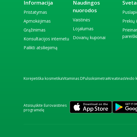
Informacija
Naudingos
Sveta
nuorodos
Pristatymas
Puslap
Vaistinės
Apmokėjimas
Prekių
Lojalumas
Grąžinimas
Priein
pareiš
Dovanų kuponai
Konsultacijos internetu
Palikti atsiliepimą
Korėjietiška kosmetika
Vitaminas D
Pulsoksimetrai
Kreatinas
Veido 
Atsisiųskite Eurovaistinės
programėlę