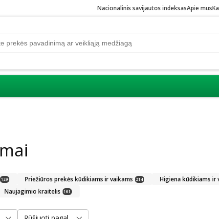
Nacionalinis savijautos indeksas
Apie mus
Ka
amai
Priežiūros prekės kūdikiams ir vaikams
Higiena kūdikiams ir
129
214
Naujagimio kraitelis
161
Rūšiuoti pagal