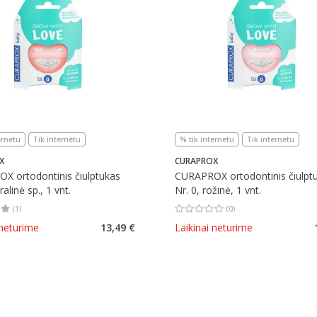
ernetu
Tik internetu
% tik internetu
Tik internetu
X
CURAPROX
X ortodontinis čiulptukas
CURAPROX ortodontinis čiulpt
ralinė sp., 1 vnt.
Nr. 0, rožinė, 1 vnt.
(
1
)
(
0
)
įvertinimas 5.00
Įvertinimų skaičius 1
Vidutinis įvertinimas 0.00
Įvertinimų s
 neturime
13,49 €
Laikinai neturime