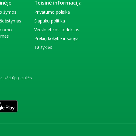
inėje
Teisinė informacija
io žymos
Privatumo politika
 išdėstymas
Slapukų politika
amumo
Verslo etikos kodeksas
kimas
Prekių kokybė ir sauga
Taisyklės
kaukės
Lūpų kaukės