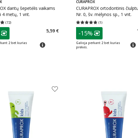
X
CURAPROX
X dantų šepetėlis vaikams
CURAPROX ortodontinis čiulpt
i 4 metų, 1 vnt.
Nr. 0, šv. mėlynos sp., 1 vnt.
(
72
)
(
1
)
įvertinimas 4.97
Įvertinimų skaičius 72
Vidutinis įvertinimas 5.00
Įvertinimų s
as
patarimas
5,59 €
-15%
ojalumo klubo narių nuolaida
:
Lojalumo klubo n
rkant 2 bet kurias
Galioja perkant 2 bet kurias
patarimas
patar
prekes.