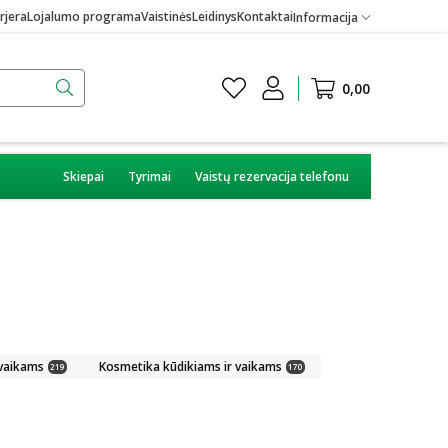
rjera
Lojalumo programa
Vaistinės
Leidinys
Kontaktai
Informacija
0,00
Skiepai
Tyrimai
Vaistų rezervacija telefonu
 vaikams
Kosmetika kūdikiams ir vaikams
219
170