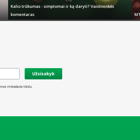
Kalio trūkumas - simptomai ir ką daryti? Vaistininkės
komentaras
MT
Užsisakyk
inės rinkodaros tikslu.