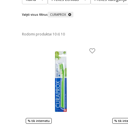
Valyti visus filtrus
CURAPROX
Rodomi produktai 10 iš 10
% tik internetu
% tik int