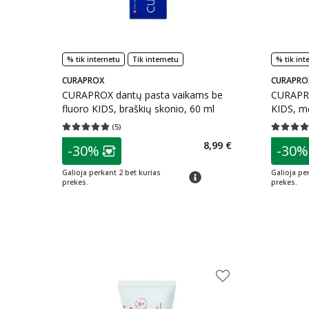
% tik internetu
Tik internetu
% tik int
CURAPROX
CURAPRO
CURAPROX dantų pasta vaikams be
CURAPRO
fluoro KIDS, braškių skonio, 60 ml
KIDS, mė
(
5
)
Vidutinis įvertinimas 5.00
Įvertinimų skaičius 5
Vidutinis 
patarimas
patarim
8,99 €
-30%
-30%
Lojalumo klubo narių nuolaida
:
L
Galioja perkant 2 bet kurias
Galioja pe
patarimas
prekes.
prekes.