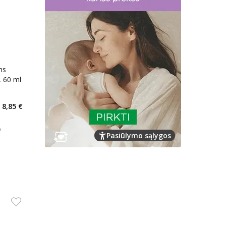
ms
, 60 ml
kaičius 45
8,85 €
arių nuolaida
:
arimas
Pasiūlymo sąlygos