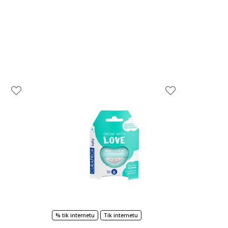
% tik internetu
Tik internetu