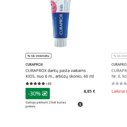
% tik internetu
% tik int
CURAPROX
CURAPRO
CURAPROX dantų pasta vaikams
CURAPRO
KIDS, nuo 6 m., arbūzų skonio, 60 ml
Nr. 0, ko
(
43
)
Vidutinis įvertinimas 5.00
Įvertinimų skaičius 43
Vidutinis 
patarimas
8,85 €
Laikinai
-30%
Lojalumo klubo narių nuolaida
:
Galioja perkant 2 bet kurias
patarimas
prekes.