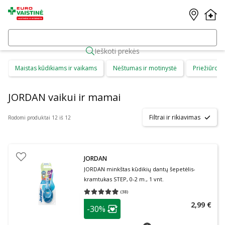
Ieškoti prekės
Maistas kūdikiams ir vaikams
Nėštumas ir motinystė
Priežiūros 
JORDAN vaikui ir mamai
Filtrai ir rikiavimas
Rodomi produktai 12 iš 12
JORDAN
JORDAN minkštas kūdikių dantų šepetėlis-
kramtukas STEP, 0-2 m., 1 vnt.
(
38
)
Vidutinis įvertinimas 4.97
Įvertinimų skaičius 38
patarimas
2,99 €
-30%
Lojalumo klubo narių nuolaida
:
patarimas