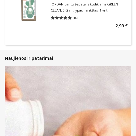
JORDAN dantų šepetėlis kūdikiams GREEN
CLEAN, 0–2 m., ypač minkštas, 1 vnt.
(
16
)
Vidutinis įvertinimas 5.00
Įvertinimų skaičius 16
2,99 €
Naujienos ir patarimai