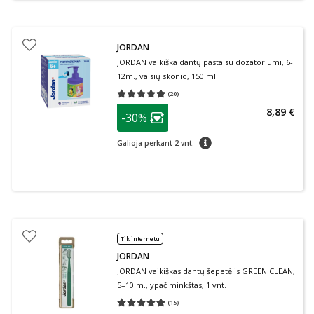
JORDAN
JORDAN vaikiška dantų pasta su dozatoriumi, 6-
12m., vaisių skonio, 150 ml
(
20
)
Vidutinis įvertinimas 4.90
Įvertinimų skaičius 20
patarimas
8,89 €
-30%
Lojalumo klubo narių nuolaida
:
patarimas
Galioja perkant 2 vnt.
Tik internetu
JORDAN
JORDAN vaikiškas dantų šepetėlis GREEN CLEAN,
5–10 m., ypač minkštas, 1 vnt.
(
15
)
Vidutinis įvertinimas 4.93
Įvertinimų skaičius 15