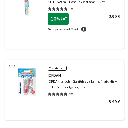
STEP, 6–9 m., 1 vnt.+aksesuaras, 1 vnt.
(
18
)
Vidutinis įvertinimas 5.00
Įvertinimų skaičius 18
patarimas
2,99 €
-30%
Lojalumo klubo narių nuolaida
:
patarimas
Galioja perkant 2 vnt.
Tik internetu
JORDAN
JORDAN tarpdančių siūlas vaikams, 1 laikiklis +
36 keičiami antgaliai, 36 vnt.
(
20
)
Vidutinis įvertinimas 4.95
Įvertinimų skaičius 20
3,99 €