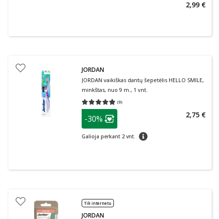
2,99 €
JORDAN
JORDAN vaikiškas dantų šepetėlis HELLO SMILE,
minkštas, nuo 9 m., 1 vnt.
(
9
)
Vidutinis įvertinimas 4.89
Įvertinimų skaičius 9
patarimas
2,75 €
-30%
Lojalumo klubo narių nuolaida
:
patarimas
Galioja perkant 2 vnt.
Tik internetu
JORDAN