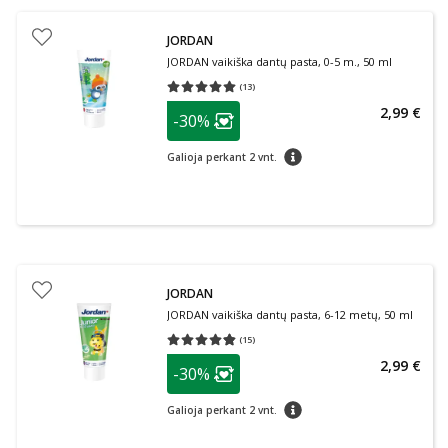
JORDAN
JORDAN vaikiška dantų pasta, 0-5 m., 50 ml
(
13
)
Vidutinis įvertinimas 5.00
Įvertinimų skaičius 13
patarimas
2,99 €
-30%
Lojalumo klubo narių nuolaida
:
patarimas
Galioja perkant 2 vnt.
JORDAN
JORDAN vaikiška dantų pasta, 6-12 metų, 50 ml
(
15
)
Vidutinis įvertinimas 4.80
Įvertinimų skaičius 15
patarimas
2,99 €
-30%
Lojalumo klubo narių nuolaida
:
patarimas
Galioja perkant 2 vnt.