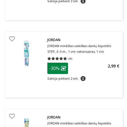
Galioja perkant 2 vnt.
JORDAN
JORDAN minkštas vaikiškas dantų šepetėlis
STEP, 3–5 m., 1 vnt.+aksesuaras, 1 vnt.
(
30
)
Vidutinis įvertinimas 5.00
Įvertinimų skaičius 30
patarimas
2,99 €
-30%
Lojalumo klubo narių nuolaida
:
patarimas
Galioja perkant 2 vnt.
JORDAN
JORDAN minkštas vaikiškas dantų šepetėlis