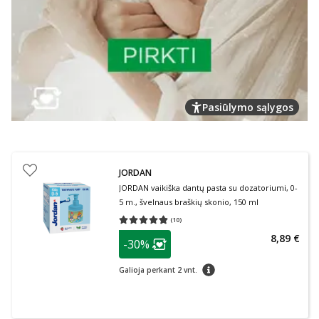
Pasiūlymo sąlygos
JORDAN
JORDAN vaikiška dantų pasta su dozatoriumi, 0-
5 m., švelnaus braškių skonio, 150 ml
(
10
)
Vidutinis įvertinimas 4.80
Įvertinimų skaičius 10
patarimas
8,89 €
-30%
Lojalumo klubo narių nuolaida
:
patarimas
Galioja perkant 2 vnt.