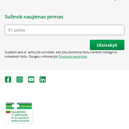
Sužinok naujienas pirmas
Užsisakyk
Siųsdami savo el. paštą Jūs sutinkate, kad jūsų duomenys būtų tvarkomi tiesioginės
rinkodaros tikslu. Daugiau informacijos
Privatumo pranešime
.
Valstybinė vaistų kontrolės tarnyba
prie Lietuvos Respublikos sveikatos
apsaugos ministerijos:
Studentų g. 45A, Vilnius
+370 5 263 9264
vvkt@vvkt.lt
https://www.vvkt.lt