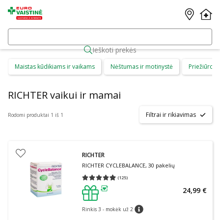
Ieškoti prekės
Maistas kūdikiams ir vaikams
Nėštumas ir motinystė
Priežiūros 
RICHTER vaikui ir mamai
Filtrai ir rikiavimas
Rodomi produktai 1 iš 1
RICHTER
RICHTER CYCLEBALANCE, 30 pakelių
(
125
)
Vidutinis įvertinimas 4.97
Įvertinimų skaičius 125
24,99 €
patarimas
Rinkis 3 - mokėk už 2
patarimas