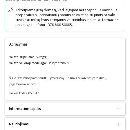
Pranešimas
Atkreipiame Jūsų dėmesį, kad įsigyjant nereceptinius vaistinius
preparatus su pristatymu į namus ar vaistinę su Jumis privalo
susisiekti mūsų konsultuojantis vaistininkas ir suteikti farmacinę
paslaugą telefonu +370 800 50005.
Aprašymas
Vaisto stiprumas:
50mg/g
Vaisto veiklioji medžiaga:
Dekspantenolis
Šis vaistas vartojamas smulkių paviršinių junginės ar ragenos pažeidimų,
pagalbiniam gydymui.
Prekės kodas:
053847
Informacinis lapelis
Pakuotės lapelis: informacija vartotojui
Naudojimas