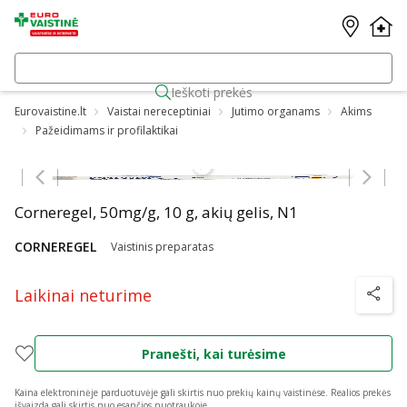
Ieškoti prekės
Eurovaistine.lt
Vaistai nereceptiniai
Jutimo organams
Akims
Pažeidimams ir profilaktikai
Praleisti karuselę
Corneregel, 50mg/g, 10 g, akių gelis, N1
CORNEREGEL
Vaistinis preparatas
Laikinai neturime
patarim
Pranešti, kai turėsime
Kaina elektroninėje parduotuvėje gali skirtis nuo prekių kainų vaistinėse.
Realios prekės
išvaizda gali skirtis nuo esančios nuotraukoje.