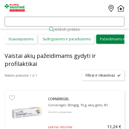
Ieškoti prekės
Išsausėjusioms
Sudirgusioms ir paradusioms
Pažeidimams ir pro
Vaistai akių pažeidimams gydyti ir
profilaktikai
Filtrai ir rikiavimas
Rodomi produktai 1 iš 1
CORNEREGEL
Corneregel, 50mg/g, 10 g, akių gelis, N1
Vaistinis preparatas
11,24 €
Laikinai neturime