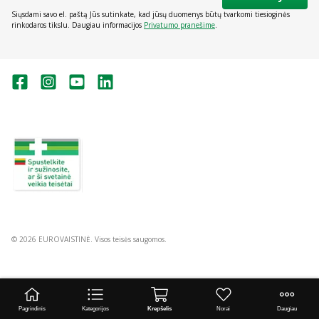
Siųsdami savo el. paštą Jūs sutinkate, kad jūsų duomenys būtų tvarkomi tiesioginės
rinkodaros tikslu. Daugiau informacijos
Privatumo pranešime
.
Valstybinė vaistų kontrolės tarnyba
prie Lietuvos Respublikos sveikatos
apsaugos ministerijos:
Studentų g. 45A, Vilnius
+370 5 263 9264
vvkt@vvkt.lt
https://www.vvkt.lt
© 2026 EUROVAISTINĖ. Visos teisės saugomos.
Pagrindinis
Kategorijos
Krepšelis
Norai
Daugiau