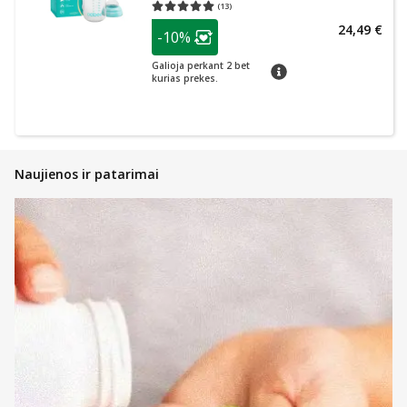
(
13
)
Vidutinis įvertinimas 5.00
Įvertinimų skaičius 13
patarimas
24,49 €
-10%
Lojalumo klubo narių nuolaida
:
Galioja perkant 2 bet
patarimas
kurias prekes.
Naujienos ir patarimai