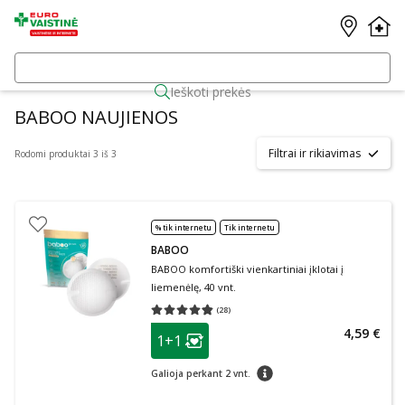
Ieškoti prekės
BABOO NAUJIENOS
Filtrai ir rikiavimas
Rodomi produktai 3 iš 3
% tik internetu
Tik internetu
BABOO
BABOO komfortiški vienkartiniai įklotai į
liemenėlę, 40 vnt.
(
28
)
Vidutinis įvertinimas 4.79
Įvertinimų skaičius 28
patarimas
4,59 €
1+1
Lojalumo klubo narių nuolaida
:
patarimas
Galioja perkant 2 vnt.