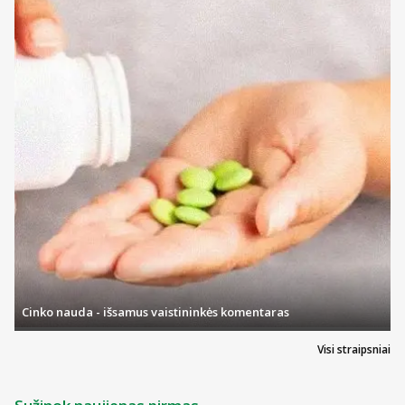
Renkantis CC kremą, kaip ir bet kurį kitą veido odos priežiūros
produktą, svarbiausia atsižvelgti į odos tipą. Jei ji labai jautri,
geriausiai tiks CC kremai jautriai veido odai. Pastarieji bus švelnios
sudėties, nedirgins odos, ją saugos ir puoselės.
Jei pirkdami kremą tikitės, kad jis padės paslėpti pigmentines
dėmes, geriausiai tiks kremai nuo pigmentinių dėmių. Tolygų
atspalvį odai suteikiantis kremas ir maskuos, ir saugos veido odą.
Galbūt vargina išsiplėtę kapiliarai? Tuomet atkreipkite dėmesį į CC
kremus veido odai su išsiplėtusiais kapiliarais. Toks kremas odą
ramins, suteiks apsaugą, drauge gerins kraujotaką kapiliaruose bei
mažins raudonį.
Jei Jūsų oda nėra jautri, sausa, sudirgusi ir jai tinka kone visos
priežiūros priemonės, rinkitės CC kremą visų tipų veido odai.
Šiltajam metų laikui, kai daugiau lepinamės saulės spinduliais,
tikslinga prioritetą teikti CC kremui su veido apsauga nuo saulės.
Mūsų asortimente rasite turinčių skirtingą SPF faktorių, tad
pasirinkite pagal savo poreikius.
Cinko nauda - išsamus vaistininkės komentaras
CC kremai puikiai tiks ir kaip makiažo pagrindai. Tai geras variantas,
jei reikia maksimalaus maskavimo – tokiu atveju šis kremas tobulai
Visi straipsniai
atliks makiažo pagrindo funkciją.
CC kremai internetu iš