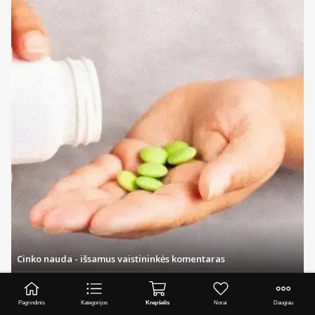
Cinko nauda - išsamus vaistininkės komentaras
Visi straipsniai
Pagrindinis
Kategorijos
Krepšelis
Norai
Daugiau