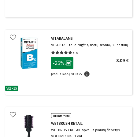
VITABALANS
VITA B12 + folio rūgštis, mėtų skonio, 30 pastilių
(
11
)
Vidutinis įvertinimas 5.00
Įvertinimų skaičius 11
patarimas
8,09 €
-25%
Lojalumo klubo narių nuolaida
:
patarimas
Įvedus kodą VESK25
VESK25
patarimas
Tik internetu
WETBRUSH RETAIL
WETBRUSH RETAIL apvalus plaukų šepetys
VOLUMIZING, 1 vnt.