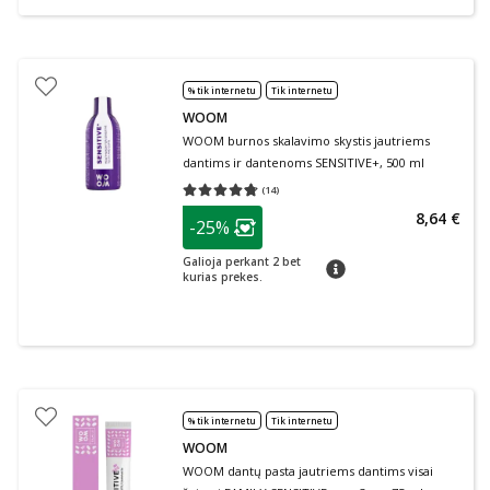
% tik internetu
Tik internetu
WOOM
WOOM burnos skalavimo skystis jautriems
dantims ir dantenoms SENSITIVE+, 500 ml
(
14
)
Vidutinis įvertinimas 4.71
Įvertinimų skaičius 14
patarimas
8,64 €
-25%
Lojalumo klubo narių nuolaida
:
Galioja perkant 2 bet
patarimas
kurias prekes.
% tik internetu
Tik internetu
WOOM
WOOM dantų pasta jautriems dantims visai