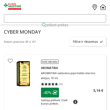
Ieškoti prekės
CYBER MONDAY
Filtrai ir rikiavimas
Rodomi produktai 48 iš 187
% tik internetu
AROMATIKA
AROMATIKA natūralus pipirmėtės eterinis
aliejus, 10 ml
(
11
)
Vidutinis įvertinimas 5.00
Įvertinimų skaičius 11
patarimas
5,19 €
-40%
Lojalumo klubo narių nuolaida
:
Galioja perkant 2 bet
patarimas
kurias prekes.