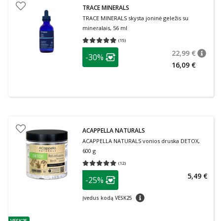
TRACE MINERALS
TRACE MINERALS skysta joninė geležis su
mineralais, 56 ml
(
15
)
Vidutinis įvertinimas 4.87
Įvertinimų skaičius 15
patarimas
22,99 €
-30%
patari
Įprasta
Lojalumo klubo narių nuolaida
:
16,09 €
ACAPPELLA NATURALS
ACAPPELLA NATURALS vonios druska DETOX,
600 g
(
12
)
Vidutinis įvertinimas 5.00
Įvertinimų skaičius 12
patarimas
5,49 €
-25%
Lojalumo klubo narių nuolaida
:
patarimas
Įvedus kodą VESK25