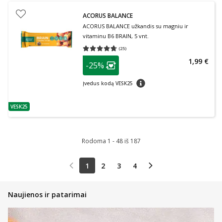
ACORUS BALANCE
ACORUS BALANCE užkandis su magniu ir
vitaminu B6 BRAIN, 5 vnt.
(
25
)
Vidutinis įvertinimas 4.68
Įvertinimų skaičius 25
patarimas
1,99 €
-25%
Lojalumo klubo narių nuolaida
:
patarimas
Įvedus kodą VESK25
VESK25
patarimas
Rodoma 1 - 48 iš 187
1
2
3
4
Naujienos ir patarimai