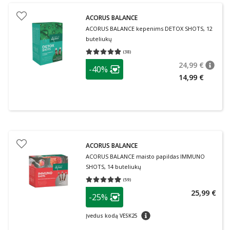
ACORUS BALANCE
ACORUS BALANCE kepenims DETOX SHOTS, 12
buteliukų
(
38
)
Vidutinis įvertinimas 4.82
Įvertinimų skaičius 38
patarimas
24,99 €
-40%
patari
Įprasta
Lojalumo klubo narių nuolaida
:
14,99 €
ACORUS BALANCE
ACORUS BALANCE maisto papildas IMMUNO
SHOTS, 14 buteliukų
(
59
)
Vidutinis įvertinimas 4.92
Įvertinimų skaičius 59
patarimas
25,99 €
-25%
Lojalumo klubo narių nuolaida
:
patarimas
Įvedus kodą VESK25