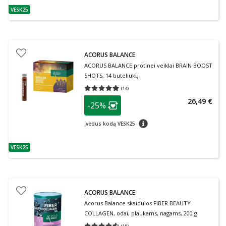
VESK25
patarimas
ACORUS BALANCE
ACORUS BALANCE protinei veiklai BRAIN BOOST
SHOTS, 14 buteliukų
(
14
)
Vidutinis įvertinimas 4.93
Įvertinimų skaičius 14
patarimas
26,49 €
-25%
Lojalumo klubo narių nuolaida
:
patarimas
Įvedus kodą VESK25
VESK25
patarimas
ACORUS BALANCE
Acorus Balance skaidulos FIBER BEAUTY
COLLAGEN, odai, plaukams, nagams, 200 g
(
19
)