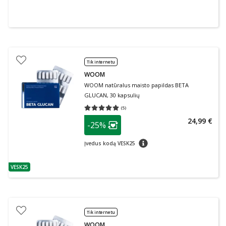
Tik internetu
WOOM
WOOM natūralus maisto papildas BETA
GLUCAN, 30 kapsulių
(
5
)
Vidutinis įvertinimas 5.00
Įvertinimų skaičius 5
patarimas
24,99 €
-25%
Lojalumo klubo narių nuolaida
:
patarimas
Įvedus kodą VESK25
VESK25
patarimas
Tik internetu
WOOM