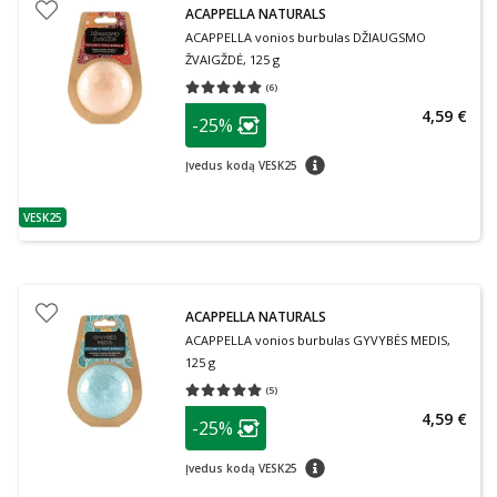
ACAPPELLA NATURALS
ACAPPELLA vonios burbulas DŽIAUGSMO
ŽVAIGŽDĖ, 125 g
(
6
)
Vidutinis įvertinimas 5.00
Įvertinimų skaičius 6
patarimas
4,59 €
-25%
Lojalumo klubo narių nuolaida
:
patarimas
Įvedus kodą VESK25
VESK25
patarimas
ACAPPELLA NATURALS
ACAPPELLA vonios burbulas GYVYBĖS MEDIS,
125 g
(
5
)
Vidutinis įvertinimas 5.00
Įvertinimų skaičius 5
patarimas
4,59 €
-25%
Lojalumo klubo narių nuolaida
:
patarimas
Įvedus kodą VESK25