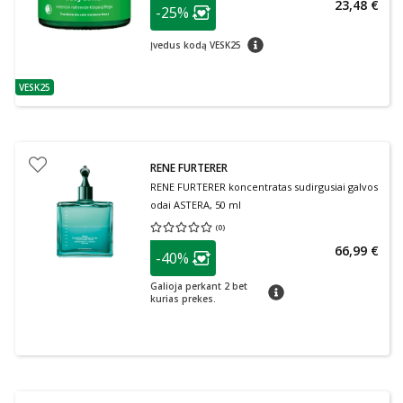
patarimas
23,48 €
-25%
Lojalumo klubo narių nuolaida
:
patarimas
Įvedus kodą VESK25
VESK25
patarimas
RENE FURTERER
RENE FURTERER koncentratas sudirgusiai galvos
odai ASTERA, 50 ml
(
0
)
Vidutinis įvertinimas 0.00
Įvertinimų skaičius 0
patarimas
66,99 €
-40%
Lojalumo klubo narių nuolaida
:
Galioja perkant 2 bet
patarimas
kurias prekes.