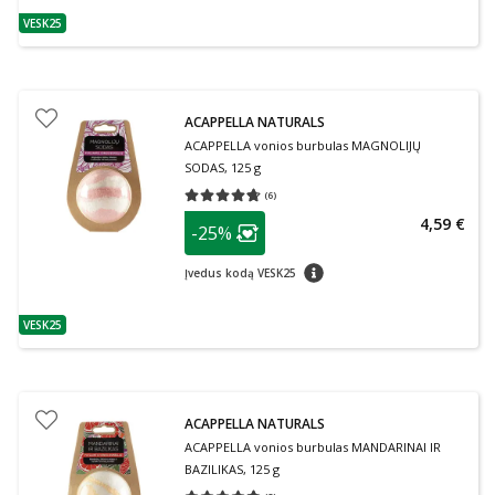
VESK25
patarimas
ACAPPELLA NATURALS
ACAPPELLA vonios burbulas MAGNOLIJŲ
SODAS, 125 g
(
6
)
Vidutinis įvertinimas 4.67
Įvertinimų skaičius 6
patarimas
4,59 €
-25%
Lojalumo klubo narių nuolaida
:
patarimas
Įvedus kodą VESK25
VESK25
patarimas
ACAPPELLA NATURALS
ACAPPELLA vonios burbulas MANDARINAI IR
BAZILIKAS, 125 g