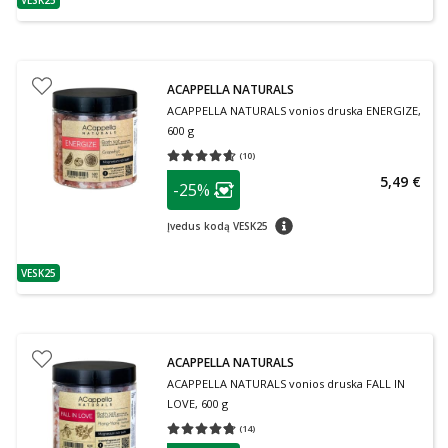
VESK25
patarimas
ACAPPELLA NATURALS
ACAPPELLA NATURALS vonios druska ENERGIZE,
600 g
(
10
)
Vidutinis įvertinimas 4.60
Įvertinimų skaičius 10
patarimas
5,49 €
-25%
Lojalumo klubo narių nuolaida
:
patarimas
Įvedus kodą VESK25
VESK25
patarimas
ACAPPELLA NATURALS
ACAPPELLA NATURALS vonios druska FALL IN
LOVE, 600 g
(
14
)
Vidutinis įvertinimas 4.71
Įvertinimų skaičius 14