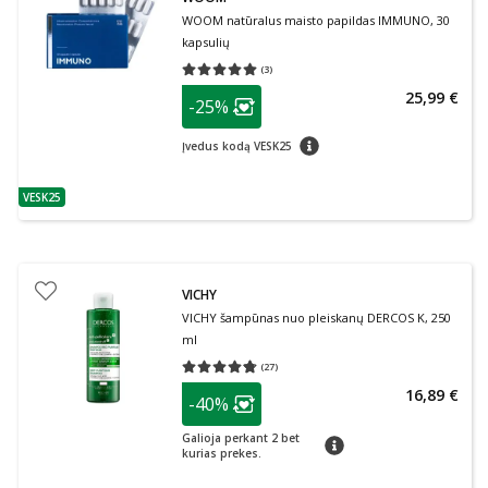
WOOM natūralus maisto papildas IMMUNO, 30
kapsulių
(
3
)
Vidutinis įvertinimas 5.00
Įvertinimų skaičius 3
patarimas
25,99 €
-25%
Lojalumo klubo narių nuolaida
:
patarimas
Įvedus kodą VESK25
VESK25
patarimas
VICHY
VICHY šampūnas nuo pleiskanų DERCOS K, 250
ml
(
27
)
Vidutinis įvertinimas 4.74
Įvertinimų skaičius 27
patarimas
16,89 €
-40%
Lojalumo klubo narių nuolaida
:
Galioja perkant 2 bet
patarimas
kurias prekes.