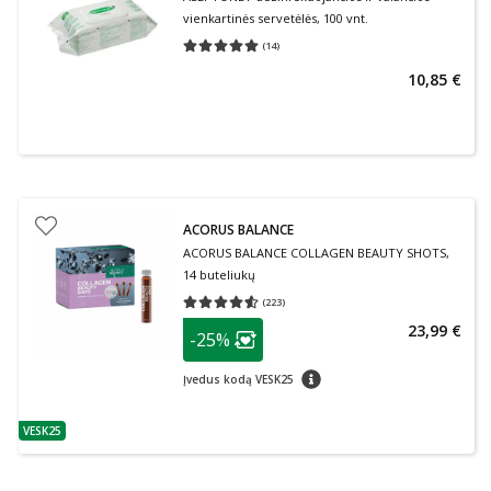
vienkartinės servetėlės, 100 vnt.
(
14
)
Vidutinis įvertinimas 5.00
Įvertinimų skaičius 14
10,85 €
ACORUS BALANCE
ACORUS BALANCE COLLAGEN BEAUTY SHOTS,
14 buteliukų
(
223
)
Vidutinis įvertinimas 4.53
Įvertinimų skaičius 223
patarimas
23,99 €
-25%
Lojalumo klubo narių nuolaida
:
patarimas
Įvedus kodą VESK25
VESK25
patarimas