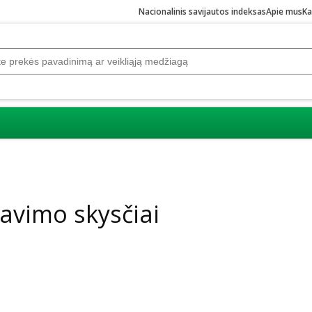
Nacionalinis savijautos indeksas
Apie mus
Ka
vimo skysčiai