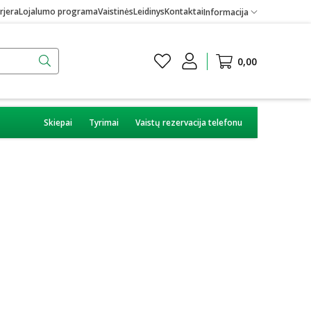
rjera
Lojalumo programa
Vaistinės
Leidinys
Kontaktai
Informacija
0,00
Skiepai
Tyrimai
Vaistų rezervacija telefonu