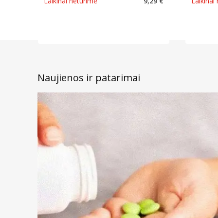
Laikinai neturime
9,29 €
Laikinai
Naujienos ir patarimai