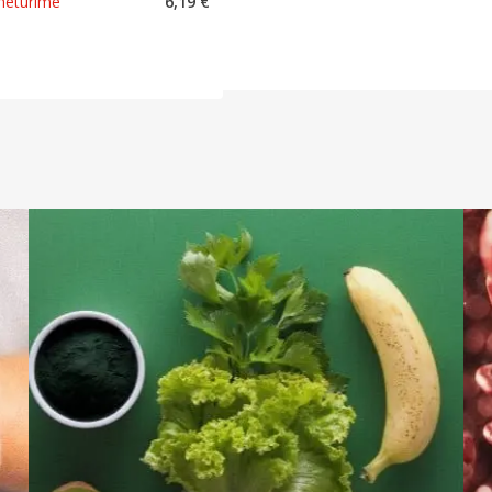
 neturime
6,19 €