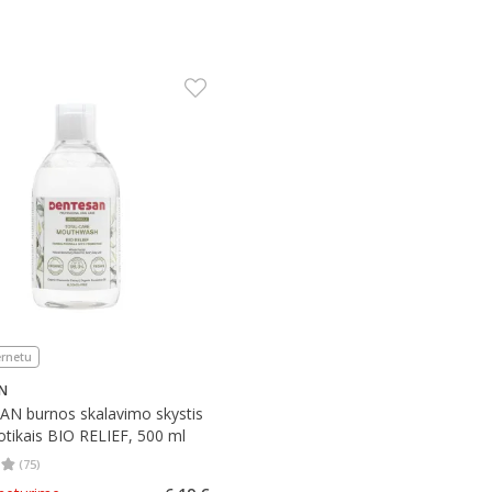
ernetu
N
N burnos skalavimo skystis
otikais BIO RELIEF, 500 ml
(
75
)
įvertinimas 4.81
Įvertinimų skaičius 75