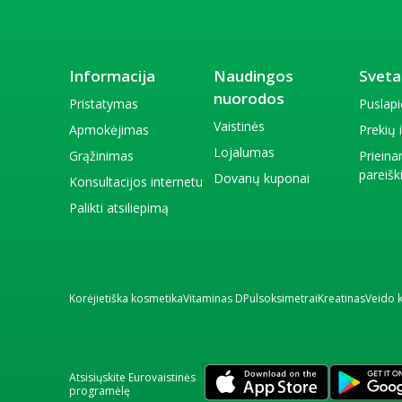
Informacija
Naudingos
Sveta
nuorodos
Pristatymas
Puslap
Vaistinės
Apmokėjimas
Prekių
Lojalumas
Grąžinimas
Priein
pareiš
Dovanų kuponai
Konsultacijos internetu
Palikti atsiliepimą
Korėjietiška kosmetika
Vitaminas D
Pulsoksimetrai
Kreatinas
Veido 
Atsisiųskite Eurovaistinės
programėlę