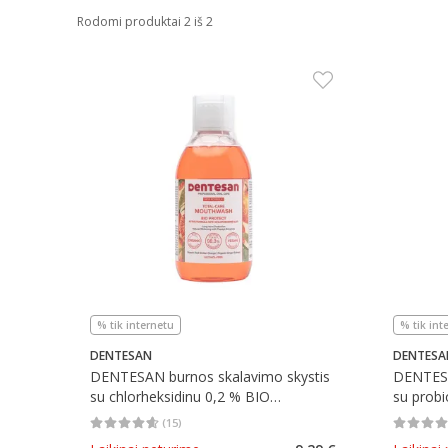
Rodomi produktai 2 iš 2
% tik internetu
% tik int
DENTESAN
DENTESA
DENTESAN burnos skalavimo skystis
DENTESA
su chlorheksidinu 0,2 % BIO
su probi
PROTECT, 300 ml
(
15
)
Vidutinis įvertinimas 4.60
Įvertinimų skaičius 15
Vidutinis 