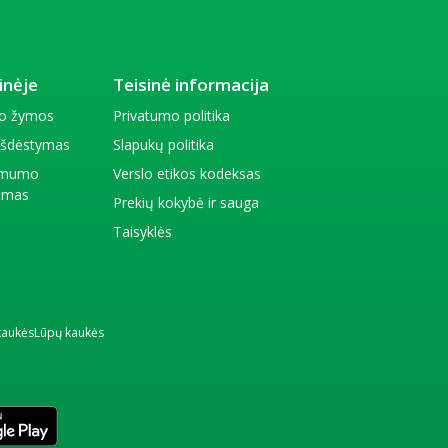
inėje
Teisinė informacija
io žymos
Privatumo politika
 išdėstymas
Slapukų politika
amumo
Verslo etikos kodeksas
kimas
Prekių kokybė ir sauga
Taisyklės
kaukės
Lūpų kaukės