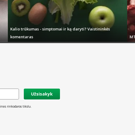
Kalio trūkumas - simptomai ir ką daryti? Vaistininkės
komentaras
MT
Užsisakyk
inės rinkodaros tikslu.