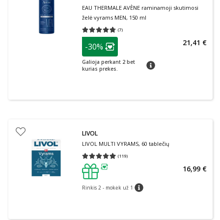
EAU THERMALE AVÈNE raminamoji skutimosi
želė vyrams MEN, 150 ml
(
7
)
Vidutinis įvertinimas 4.71
Įvertinimų skaičius 7
patarimas
21,41 €
-30%
Lojalumo klubo narių nuolaida
:
Galioja perkant 2 bet
patarimas
kurias prekes.
LIVOL
LIVOL MULTI VYRAMS, 60 tablečių
(
119
)
Vidutinis įvertinimas 4.94
Įvertinimų skaičius 119
16,99 €
patarimas
Rinkis 2 - mokėk už 1
patarimas