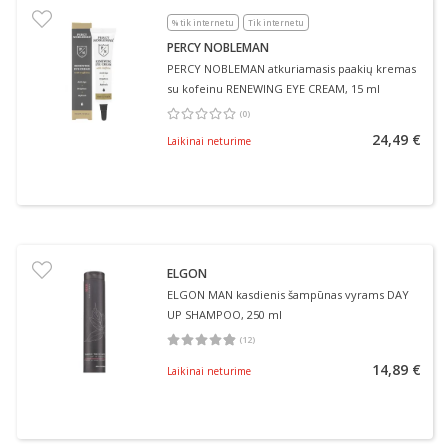
% tik internetu
Tik internetu
PERCY NOBLEMAN
PERCY NOBLEMAN atkuriamasis paakių kremas
su kofeinu RENEWING EYE CREAM, 15 ml
(
0
)
Vidutinis įvertinimas 0.00
Įvertinimų skaičius 0
24,49 €
Laikinai neturime
ELGON
ELGON MAN kasdienis šampūnas vyrams DAY
UP SHAMPOO, 250 ml
(
12
)
Vidutinis įvertinimas 4.83
Įvertinimų skaičius 12
14,89 €
Laikinai neturime