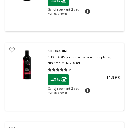
-40%
Lojalumo klubo narių nuolaida
:
Galioja perkant 2 bet
patarimas
kurias prekes.
SEBORADIN
SEBORADIN šampūnas vyrams nuo plaukų
slinkimo MEN, 200 ml
(
2
)
Vidutinis įvertinimas 5.00
Įvertinimų skaičius 2
patarimas
11,99 €
-40%
Lojalumo klubo narių nuolaida
:
Galioja perkant 2 bet
patarimas
kurias prekes.