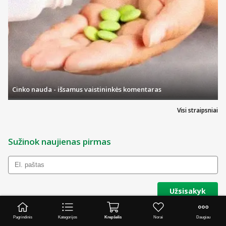
Cinko nauda - išsamus vaistininkės komentaras
Visi straipsniai
Sužinok naujienas pirmas
Užsisakyk
Siųsdami savo el. paštą Jūs sutinkate, kad jūsų duomenys būtų tvarkomi tiesioginės
rinkodaros tikslu. Daugiau informacijos
Privatumo pranešime
.
Pagrindinis
Kategorijos
Krepšelis
Norai
Daugiau