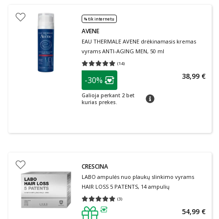
% tik internetu
AVENE
EAU THERMALE AVENE drėkinamasis kremas
vyrams ANTI-AGING MEN, 50 ml
(
14
)
Vidutinis įvertinimas 5.00
Įvertinimų skaičius 14
patarimas
38,99 €
-30%
Lojalumo klubo narių nuolaida
:
Galioja perkant 2 bet
patarimas
kurias prekes.
CRESCINA
LABO ampulės nuo plaukų slinkimo vyrams
HAIR LOSS 5 PATENTS, 14 ampulių
(
3
)
Vidutinis įvertinimas 5.00
Įvertinimų skaičius 3
54,99 €
patarimas