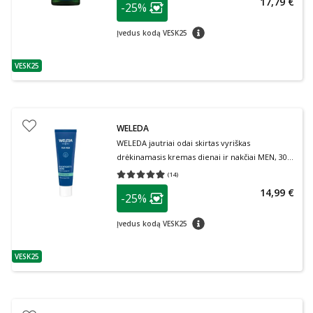
17,79 €
-25%
Lojalumo klubo narių nuolaida
:
patarimas
Įvedus kodą VESK25
VESK25
patarimas
WELEDA
WELEDA jautriai odai skirtas vyriškas
drėkinamasis kremas dienai ir nakčiai MEN, 30
ml
(
14
)
Vidutinis įvertinimas 4.93
Įvertinimų skaičius 14
patarimas
14,99 €
-25%
Lojalumo klubo narių nuolaida
:
patarimas
Įvedus kodą VESK25
VESK25
patarimas