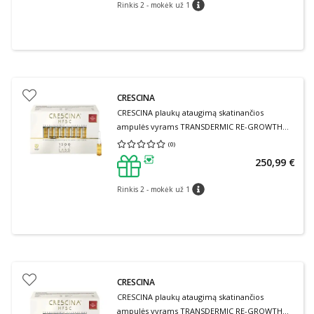
Rinkis 2 - mokėk už 1
patarimas
CRESCINA
CRESCINA plaukų ataugimą skatinančios
ampulės vyrams TRANSDERMIC RE-GROWTH
HFSC 1300, 20 ampulių
(
0
)
Vidutinis įvertinimas 0.00
Įvertinimų skaičius 0
250,99 €
patarimas
Rinkis 2 - mokėk už 1
patarimas
CRESCINA
CRESCINA plaukų ataugimą skatinančios
ampulės vyrams TRANSDERMIC RE-GROWTH