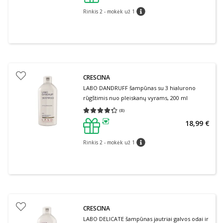
Rinkis 2 - mokėk už 1
patarimas
CRESCINA
LABO DANDRUFF šampūnas su 3 hialurono
rūgštimis nuo pleiskanų vyrams, 200 ml
(
8
)
Vidutinis įvertinimas 4.25
Įvertinimų skaičius 8
18,99 €
patarimas
Rinkis 2 - mokėk už 1
patarimas
CRESCINA
LABO DELICATE šampūnas jautriai galvos odai ir