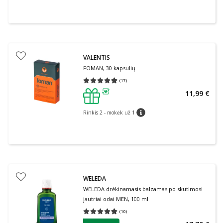
VALENTIS
FOMAN, 30 kapsulių
(
17
)
Vidutinis įvertinimas 4.94
Įvertinimų skaičius 17
11,99 €
patarimas
Rinkis 2 - mokėk už 1
patarimas
WELEDA
WELEDA drėkinamasis balzamas po skutimosi
jautriai odai MEN, 100 ml
(
10
)
Vidutinis įvertinimas 4.80
Įvertinimų skaičius 10
patarimas