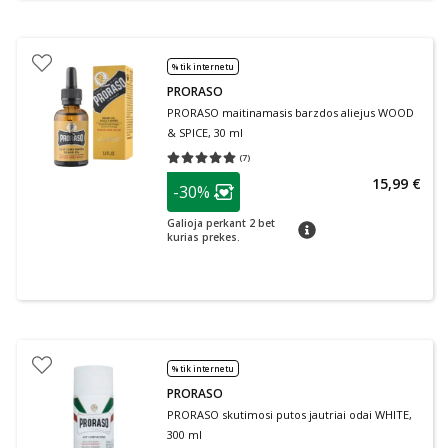
% tik internetu
PRORASO
PRORASO maitinamasis barzdos aliejus WOOD
& SPICE, 30 ml
(
7
)
Vidutinis įvertinimas 5.00
Įvertinimų skaičius 7
patarimas
15,99 €
-30%
Lojalumo klubo narių nuolaida
:
Galioja perkant 2 bet
patarimas
kurias prekes.
% tik internetu
PRORASO
PRORASO skutimosi putos jautriai odai WHITE,
300 ml