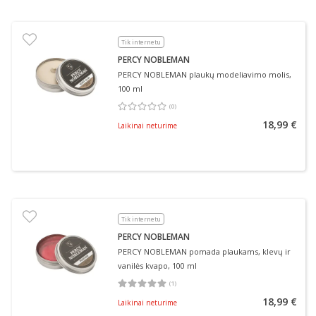
Tik internetu
PERCY NOBLEMAN
PERCY NOBLEMAN plaukų modeliavimo molis,
100 ml
(
0
)
Vidutinis įvertinimas 0.00
Įvertinimų skaičius 0
18,99 €
Laikinai neturime
Tik internetu
PERCY NOBLEMAN
PERCY NOBLEMAN pomada plaukams, klevų ir
vanilės kvapo, 100 ml
(
1
)
Vidutinis įvertinimas 5.00
Įvertinimų skaičius 1
18,99 €
Laikinai neturime