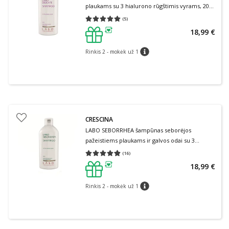
plaukams su 3 hialurono rūgštimis vyrams, 200
ml
(
5
)
Vidutinis įvertinimas 5.00
Įvertinimų skaičius 5
18,99 €
patarimas
Rinkis 2 - mokėk už 1
patarimas
CRESCINA
LABO SEBORRHEA šampūnas seborėjos
pažeistiems plaukams ir galvos odai su 3
hialurono rūgštimis vyrams, 200 ml
(
16
)
Vidutinis įvertinimas 4.81
Įvertinimų skaičius 16
18,99 €
patarimas
Rinkis 2 - mokėk už 1
patarimas