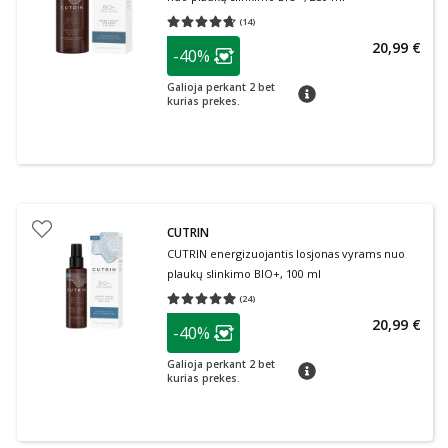
(
14
)
Vidutinis įvertinimas 4.64
Įvertinimų skaičius 14
patarimas
20,99 €
-40%
Lojalumo klubo narių nuolaida
:
Galioja perkant 2 bet
patarimas
kurias prekes.
CUTRIN
CUTRIN energizuojantis losjonas vyrams nuo
plaukų slinkimo BIO+, 100 ml
(
24
)
Vidutinis įvertinimas 4.96
Įvertinimų skaičius 24
patarimas
20,99 €
-40%
Lojalumo klubo narių nuolaida
:
Galioja perkant 2 bet
patarimas
kurias prekes.