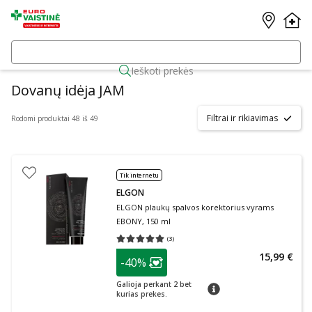
Ieškoti prekės
Dovanų idėja JAM
Filtrai ir rikiavimas
Rodomi produktai 48 iš 49
Tik internetu
ELGON
ELGON plaukų spalvos korektorius vyrams
EBONY, 150 ml
(
3
)
Vidutinis įvertinimas 5.00
Įvertinimų skaičius 3
patarimas
15,99 €
-40%
Lojalumo klubo narių nuolaida
:
Galioja perkant 2 bet
patarimas
kurias prekes.