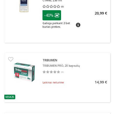
CYANE, 250 ml
(
0
)
Vidutinis įvertinimas 0.00
Įvertinimų skaičius 0
patarimas
20,99 €
-40%
Lojalumo klubo narių nuolaida
:
Galioja perkant 2 bet
patarimas
kurias prekes.
TRIBUMEN
TRIBUMEN PRO, 20 kapsulių
(
6
)
Vidutinis įvertinimas 5.00
Įvertinimų skaičius 6
14,99 €
Laikinai neturime
VESK25
patarimas