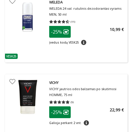
WELEDA
WELEDA 24 val. rutulinis dezodorantas vyrams
MEN, 50 ml
(
11
)
Vidutinis įvertinimas 4.45
Įvertinimų skaičius 11
patarimas
10,99 €
-25%
Lojalumo klubo narių nuolaida
:
patarimas
Įvedus kodą VESK25
VESK25
patarimas
VICHY
VICHY jautrios odos balzamas po skutimosi
HOMME, 75 ml
(
5
)
Vidutinis įvertinimas 4.80
Įvertinimų skaičius 5
patarimas
22,99 €
-25%
Lojalumo klubo narių nuolaida
:
patarimas
Galioja perkant 2 vnt.