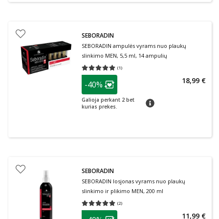
SEBORADIN
SEBORADIN ampulės vyrams nuo plaukų
slinkimo MEN, 5,5 ml, 14 ampulių
(
1
)
Vidutinis įvertinimas 5.00
Įvertinimų skaičius 1
patarimas
18,99 €
-40%
Lojalumo klubo narių nuolaida
:
Galioja perkant 2 bet
patarimas
kurias prekes.
SEBORADIN
SEBORADIN losjonas vyrams nuo plaukų
slinkimo ir plikimo MEN, 200 ml
(
2
)
Vidutinis įvertinimas 5.00
Įvertinimų skaičius 2
patarimas
11,99 €