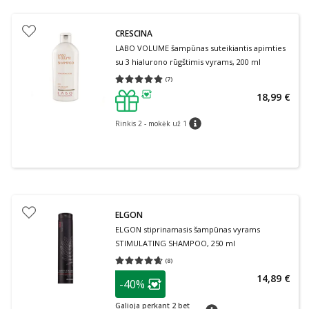
CRESCINA
LABO VOLUME šampūnas suteikiantis apimties
su 3 hialurono rūgštimis vyrams, 200 ml
(
7
)
Vidutinis įvertinimas 5.00
Įvertinimų skaičius 7
18,99 €
patarimas
Rinkis 2 - mokėk už 1
patarimas
ELGON
ELGON stiprinamasis šampūnas vyrams
STIMULATING SHAMPOO, 250 ml
(
8
)
Vidutinis įvertinimas 4.63
Įvertinimų skaičius 8
patarimas
14,89 €
-40%
Lojalumo klubo narių nuolaida
:
Galioja perkant 2 bet
patarimas