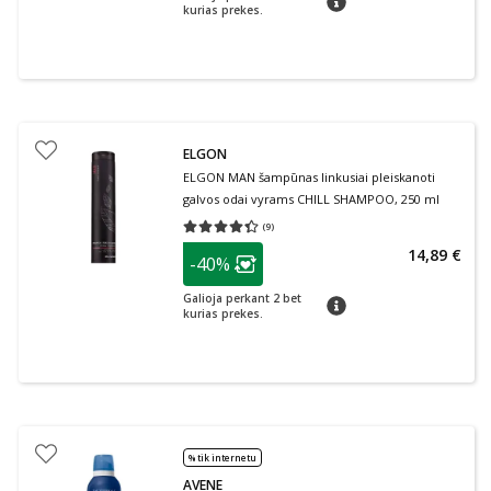
kurias prekes.
ELGON
ELGON MAN šampūnas linkusiai pleiskanoti
galvos odai vyrams CHILL SHAMPOO, 250 ml
(
9
)
Vidutinis įvertinimas 4.33
Įvertinimų skaičius 9
patarimas
14,89 €
-40%
Lojalumo klubo narių nuolaida
:
Galioja perkant 2 bet
patarimas
kurias prekes.
% tik internetu
AVENE