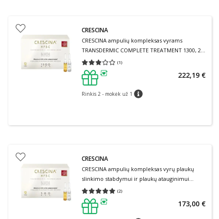
CRESCINA
CRESCINA ampulių kompleksas vyrams
TRANSDERMIC COMPLETE TREATMENT 1300, 20
ampulių
(
1
)
Vidutinis įvertinimas 3.00
Įvertinimų skaičius 1
222,19 €
patarimas
Rinkis 2 - mokėk už 1
patarimas
CRESCINA
CRESCINA ampulių kompleksas vyrų plaukų
slinkimo stabdymui ir plaukų atauginimui
TRANSDERMIC COMPLETE TREATMENT HFSC
(
2
)
Vidutinis įvertinimas 5.00
Įvertinimų skaičius 2
500 (10 + 10), 20 ampulių
173,00 €
patarimas