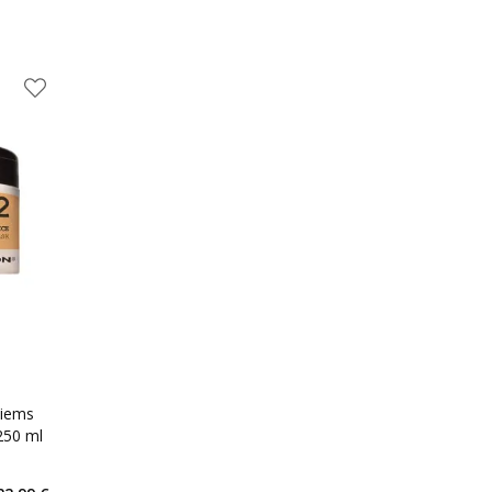
tiems
250 ml
kaičius 10