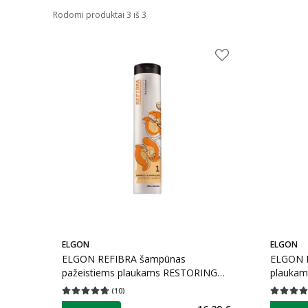
Rodomi produktai 3 iš 3
ELGON
ELGON
ELGON REFIBRA šampūnas
ELGON R
pažeistiems plaukams RESTORING
plaukam
SHAMPOO, 250 ml
(
10
)
Vidutinis įvertinimas 4.70
Įvertinimų skaičius 10
Vidutinis 
patarimas
patarim