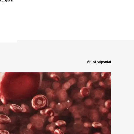
22,99 €
arių nuolaida
:
imas
Visi straipsniai