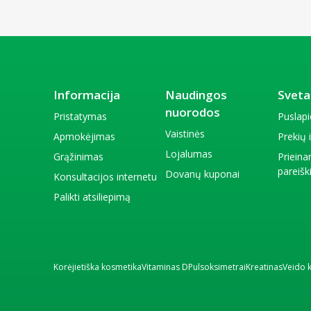
Informacija
Naudingos
Sveta
nuorodos
Pristatymas
Puslap
Vaistinės
Apmokėjimas
Prekių
Lojalumas
Grąžinimas
Priein
pareiš
Dovanų kuponai
Konsultacijos internetu
Palikti atsiliepimą
Korėjietiška kosmetika
Vitaminas D
Pulsoksimetrai
Kreatinas
Veido 