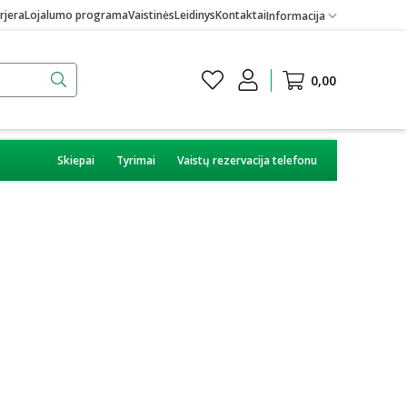
rjera
Lojalumo programa
Vaistinės
Leidinys
Kontaktai
Informacija
0,00
Skiepai
Tyrimai
Vaistų rezervacija telefonu