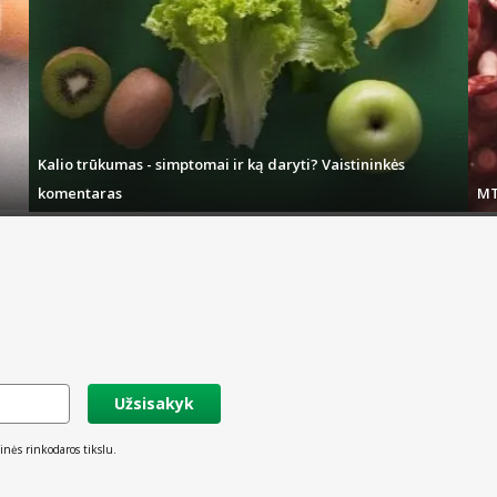
Kalio trūkumas - simptomai ir ką daryti? Vaistininkės
komentaras
MT
Užsisakyk
inės rinkodaros tikslu.