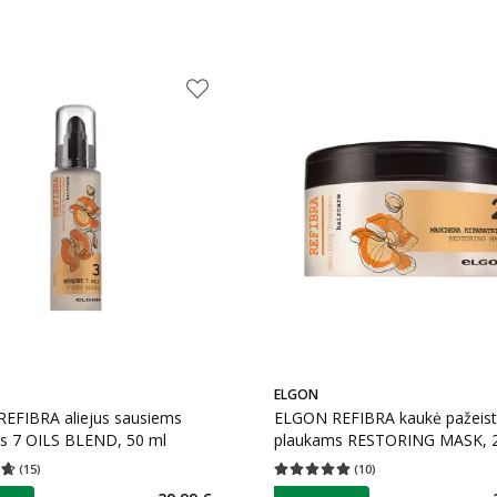
ELGON
EFIBRA aliejus sausiems
ELGON REFIBRA kaukė pažeis
s 7 OILS BLEND, 50 ml
plaukams RESTORING MASK, 
(
15
)
(
10
)
įvertinimas 4.67
Įvertinimų skaičius 15
Vidutinis įvertinimas 5.00
Įvertinimų s
as
patarimas