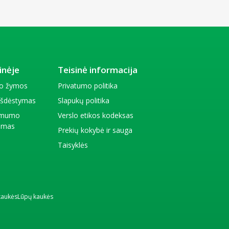
inėje
Teisinė informacija
io žymos
Privatumo politika
 išdėstymas
Slapukų politika
amumo
Verslo etikos kodeksas
kimas
Prekių kokybė ir sauga
Taisyklės
kaukės
Lūpų kaukės