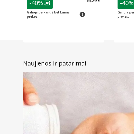
16,29 €
-40%
-40%
Lojalumo klubo narių nuolaida
:
L
Galioja perkant 2 bet kurias
Galioja pe
patarimas
prekes.
prekes.
Naujienos ir patarimai