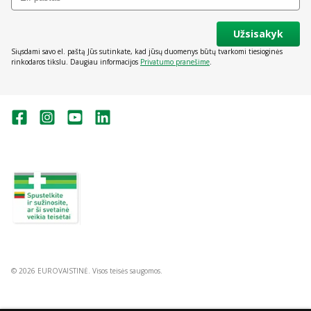
Užsisakyk
Siųsdami savo el. paštą Jūs sutinkate, kad jūsų duomenys būtų tvarkomi tiesioginės
rinkodaros tikslu. Daugiau informacijos
Privatumo pranešime
.
Valstybinė vaistų kontrolės tarnyba
prie Lietuvos Respublikos sveikatos
apsaugos ministerijos:
Studentų g. 45A, Vilnius
+370 5 263 9264
vvkt@vvkt.lt
https://www.vvkt.lt
© 2026 EUROVAISTINĖ. Visos teisės saugomos.