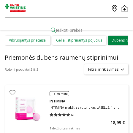
Ieškoti prekės
Vibruojantys prietaisai
Geliai, stiprinantys pojūčius
Dubens raum
Priemonės dubens raumenų stiprinimui
Filtrai ir rikiavimas
Rodomi produktai 2 iš 2
Tik internetu
INTIMINA
INTIMINA makšties rutuliukas LASELLE, 1 vnt.,
(
2
)
Vidutinis įvertinimas 5.00
Įvertinimų skaičius 2
18,99 €
1 dydžių pasirinkimas