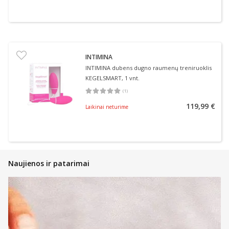
INTIMINA
INTIMINA dubens dugno raumenų treniruoklis
KEGELSMART, 1 vnt.
(
1
)
Vidutinis įvertinimas 5.00
Įvertinimų skaičius 1
119,99 €
Laikinai neturime
Naujienos ir patarimai