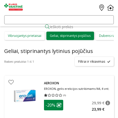
Ieškoti prekės
Vibruojantys prietaisai
Geliai, stiprinantys pojūčius
Dubens raum
Geliai, stiprinantys lytinius pojūčius
Filtrai ir rikiavimas
Rodomi produktai 1 iš 1
AEROXON
EROXON, gelis erekcijos sutrikimams N4, 4 vnt.
(
1
)
Vidutinis įvertinimas 1.00
Įvertinimų skaičius 1
patarimas
29,99 €
-20%
patari
Įprasta
Lojalumo klubo narių nuolaida
:
23,99 €