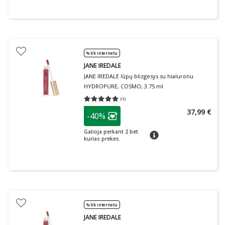
% tik internetu
JANE IREDALE
JANE IREDALE lūpų blizgesys su hialuronu
HYDROPURE, COSMO, 3.75 ml
(
1
)
Vidutinis įvertinimas 5.00
Įvertinimų skaičius 1
patarimas
37,99 €
-40%
Lojalumo klubo narių nuolaida
:
Galioja perkant 2 bet
patarimas
kurias prekes.
% tik internetu
JANE IREDALE