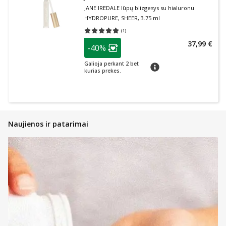
JANE IREDALE lūpų blizgesys su hialuronu
HYDROPURE, SHEER, 3.75 ml
(
1
)
Vidutinis įvertinimas 5.00
Įvertinimų skaičius 1
patarimas
37,99 €
-40%
Lojalumo klubo narių nuolaida
:
Galioja perkant 2 bet
patarimas
kurias prekes.
Naujienos ir patarimai