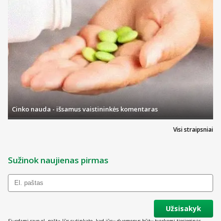
Cinko nauda - išsamus vaistininkės komentaras
Visi straipsniai
Sužinok naujienas pirmas
Užsisakyk
Siųsdami savo el. paštą Jūs sutinkate, kad jūsų duomenys būtų tvarkomi tiesioginės