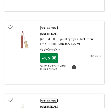
% tik internetu
JANE IREDALE
JANE IREDALE lūpų blizgesys su hialuronu
HYDROPURE, SANGRIA, 3.75 ml
(
0
)
Vidutinis įvertinimas 0.00
Įvertinimų skaičius 0
patarimas
37,99 €
-40%
Lojalumo klubo narių nuolaida
:
Galioja perkant 2 bet
patarimas
kurias prekes.
% tik internetu
JANE IREDALE