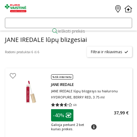
Ieškoti prekės
JANE IREDALE lūpų blizgesiai
Filtrai ir rikiavimas
Rodomi produktai 6 iš 6
% tik internetu
JANE IREDALE
JANE IREDALE lūpų blizgesys su hialuronu
HYDROPURE, BERRY RED, 3.75 ml
(
2
)
Vidutinis įvertinimas 3.50
Įvertinimų skaičius 2
patarimas
37,99 €
-40%
Lojalumo klubo narių nuolaida
:
Galioja perkant 2 bet
patarimas
kurias prekes.