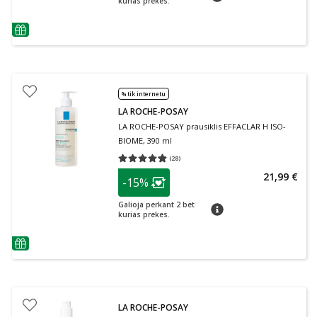
kurias prekes.
patarimas
% tik internetu
LA ROCHE-POSAY
LA ROCHE-POSAY prausiklis EFFACLAR H ISO-
BIOME, 390 ml
(
28
)
Vidutinis įvertinimas 4.79
Įvertinimų skaičius 28
patarimas
21,99 €
-15%
Lojalumo klubo narių nuolaida
:
Galioja perkant 2 bet
patarimas
kurias prekes.
patarimas
LA ROCHE-POSAY