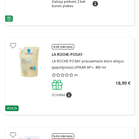
Galioja perkant 2 bet
patarimas
kurias prekes.
patarimas
% tik internetu
LA ROCHE-POSAY
LA ROCHE-POSAY prausiamasis kūno aliejus
(papildymas) LIPIKAR AP+, 400 ml
(
0
)
Vidutinis įvertinimas 0.00
Įvertinimų skaičius 0
18,99 €
DOVANA
patarimas
VESK25
patarimas
% tik internetu