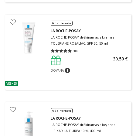
% tik internetu
LA ROCHE-POSAY
LA ROCHE-POSAY drėkinamasis kremas
TOLERIANE ROSALIAC, SPF 30, 50 ml
(
18
)
Vidutinis įvertinimas 5.00
Įvertinimų skaičius 18
30,59 €
DOVANA
patarimas
VESK25
patarimas
% tik internetu
LA ROCHE-POSAY
LA ROCHE-POSAY drėkinamasis losjonas
LIPIKAR LAIT UREA 10 %, 400 ml