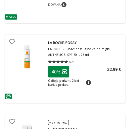
DOVANA
patarimas
VESK25
patarimas
LA ROCHE-POSAY
LA ROCHE-POSAY apsauginė veido migla
ANTHELIOS, SPF 50+, 75 ml
(
77
)
Vidutinis įvertinimas 4.73
Įvertinimų skaičius 77
patarimas
22,99 €
-40%
Lojalumo klubo narių nuolaida
:
Galioja perkant 2 bet
patarimas
kurias prekes.
patarimas
% tik internetu