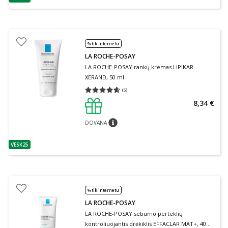
patarimas
% tik internetu
LA ROCHE-POSAY
LA ROCHE-POSAY rankų kremas LIPIKAR
XERAND, 50 ml
(
5
)
Vidutinis įvertinimas 4.60
Įvertinimų skaičius 5
8,34 €
DOVANA
patarimas
VESK25
patarimas
% tik internetu
LA ROCHE-POSAY
LA ROCHE-POSAY sebumo perteklių
kontroliuojantis drėkiklis EFFACLAR MAT+, 40