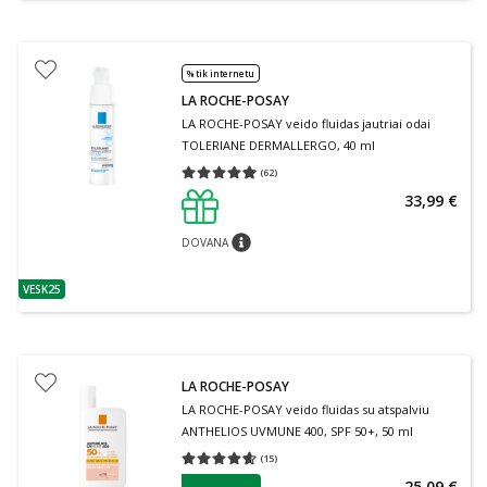
% tik internetu
LA ROCHE-POSAY
LA ROCHE-POSAY veido fluidas jautriai odai
TOLERIANE DERMALLERGO, 40 ml
(
62
)
Vidutinis įvertinimas 4.95
Įvertinimų skaičius 62
33,99 €
DOVANA
patarimas
VESK25
patarimas
LA ROCHE-POSAY
LA ROCHE-POSAY veido fluidas su atspalviu
ANTHELIOS UVMUNE 400, SPF 50+, 50 ml
(
15
)
Vidutinis įvertinimas 4.60
Įvertinimų skaičius 15
patarimas
25,09 €