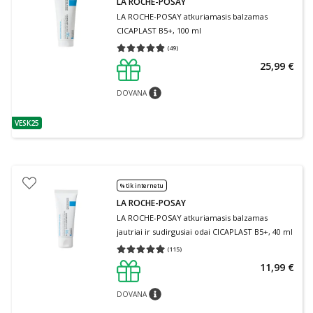
LA ROCHE-POSAY
LA ROCHE-POSAY atkuriamasis balzamas
CICAPLAST B5+, 100 ml
(
49
)
Vidutinis įvertinimas 4.82
Įvertinimų skaičius 49
25,99 €
DOVANA
patarimas
VESK25
patarimas
% tik internetu
LA ROCHE-POSAY
LA ROCHE-POSAY atkuriamasis balzamas
jautriai ir sudirgusiai odai CICAPLAST B5+, 40 ml
(
115
)
Vidutinis įvertinimas 4.93
Įvertinimų skaičius 115
11,99 €
DOVANA
patarimas