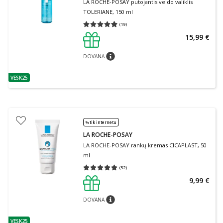
LA ROCHE-POSAY putojantis veido valiklis
TOLERIANE, 150 ml
(
19
)
Vidutinis įvertinimas 4.89
Įvertinimų skaičius 19
15,99 €
DOVANA
patarimas
VESK25
patarimas
% tik internetu
LA ROCHE-POSAY
LA ROCHE-POSAY rankų kremas CICAPLAST, 50
ml
(
52
)
Vidutinis įvertinimas 5.00
Įvertinimų skaičius 52
9,99 €
DOVANA
patarimas
VESK25