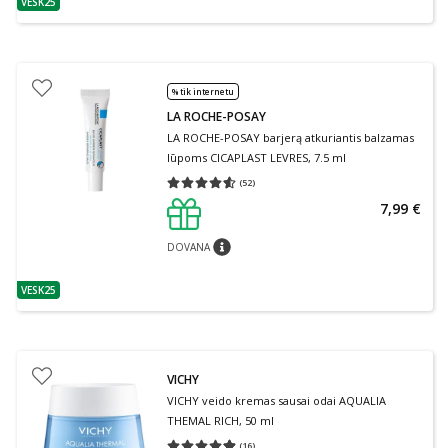
VESK25
patarimas
% tik internetu
LA ROCHE-POSAY
LA ROCHE-POSAY barjerą atkuriantis balzamas
lūpoms CICAPLAST LEVRES, 7.5 ml
(
52
)
Vidutinis įvertinimas 4.54
Įvertinimų skaičius 52
7,99 €
DOVANA
patarimas
VESK25
patarimas
VICHY
VICHY veido kremas sausai odai AQUALIA
THEMAL RICH, 50 ml
(
16
)