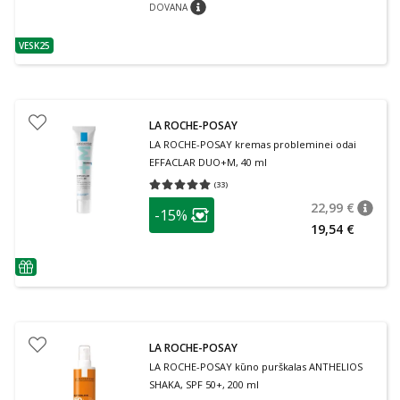
DOVANA
patarimas
VESK25
patarimas
LA ROCHE-POSAY
LA ROCHE-POSAY kremas probleminei odai
EFFACLAR DUO+M, 40 ml
(
33
)
Vidutinis įvertinimas 5.00
Įvertinimų skaičius 33
patarimas
22,99 €
-15%
patari
Įprasta
Lojalumo klubo narių nuolaida
:
19,54 €
patarimas
LA ROCHE-POSAY
LA ROCHE-POSAY kūno purškalas ANTHELIOS
SHAKA, SPF 50+, 200 ml