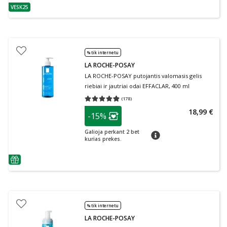
VESK25
patarimas
% tik internetu
LA ROCHE-POSAY
LA ROCHE-POSAY putojantis valomasis gelis
riebiai ir jautriai odai EFFACLAR, 400 ml
(
178
)
Vidutinis įvertinimas 4.85
Įvertinimų skaičius 178
patarimas
18,99 €
-15%
Lojalumo klubo narių nuolaida
:
Galioja perkant 2 bet
patarimas
kurias prekes.
patarimas
% tik internetu
LA ROCHE-POSAY