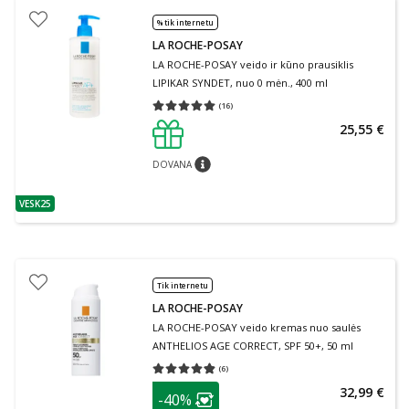
% tik internetu
LA ROCHE-POSAY
LA ROCHE-POSAY veido ir kūno prausiklis
LIPIKAR SYNDET, nuo 0 mėn., 400 ml
(
16
)
Vidutinis įvertinimas 5.00
Įvertinimų skaičius 16
25,55 €
DOVANA
patarimas
VESK25
patarimas
Tik internetu
LA ROCHE-POSAY
LA ROCHE-POSAY veido kremas nuo saulės
ANTHELIOS AGE CORRECT, SPF 50+, 50 ml
(
6
)
Vidutinis įvertinimas 4.83
Įvertinimų skaičius 6
patarimas
32,99 €
-40%
Lojalumo klubo narių nuolaida
: