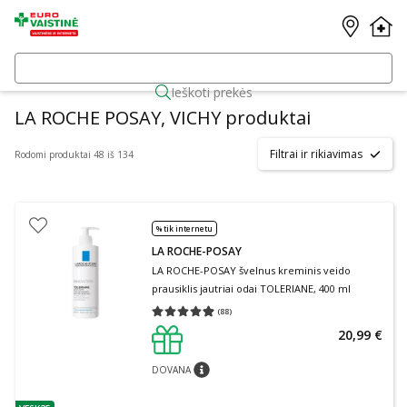
Ieškoti prekės
LA ROCHE POSAY, VICHY produktai
Filtrai ir rikiavimas
Rodomi produktai 48 iš 134
% tik internetu
LA ROCHE-POSAY
LA ROCHE-POSAY švelnus kreminis veido
prausiklis jautriai odai TOLERIANE, 400 ml
(
88
)
Vidutinis įvertinimas 4.91
Įvertinimų skaičius 88
20,99 €
DOVANA
patarimas