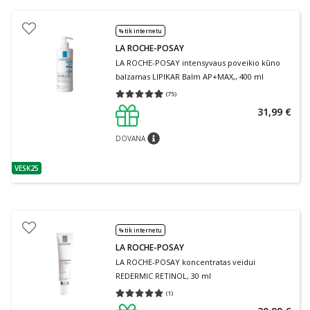
% tik internetu
LA ROCHE-POSAY
LA ROCHE-POSAY intensyvaus poveikio kūno
balzamas LIPIKAR Balm AP+MAX,, 400 ml
(
75
)
Vidutinis įvertinimas 4.96
Įvertinimų skaičius 75
31,99 €
DOVANA
patarimas
VESK25
patarimas
% tik internetu
LA ROCHE-POSAY
LA ROCHE-POSAY koncentratas veidui
REDERMIC RETINOL, 30 ml
(
1
)
Vidutinis įvertinimas 5.00
Įvertinimų skaičius 1