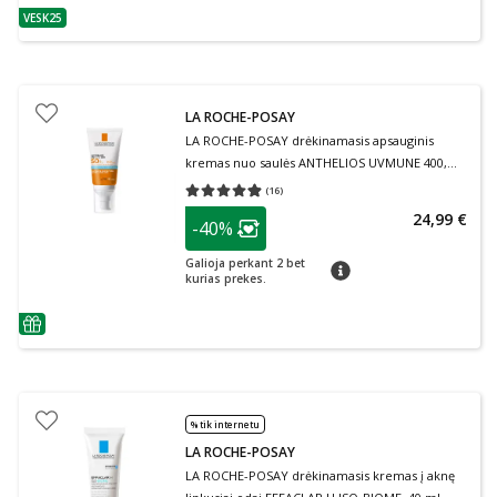
VESK25
patarimas
LA ROCHE-POSAY
LA ROCHE-POSAY drėkinamasis apsauginis
kremas nuo saulės ANTHELIOS UVMUNE 400,
SPF 50+, 50 ml
(
16
)
Vidutinis įvertinimas 4.88
Įvertinimų skaičius 16
patarimas
24,99 €
-40%
Lojalumo klubo narių nuolaida
:
Galioja perkant 2 bet
patarimas
kurias prekes.
patarimas
% tik internetu
LA ROCHE-POSAY
LA ROCHE-POSAY drėkinamasis kremas į aknę