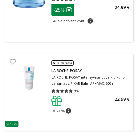
Vidutinis įvertinimas 4.88
Įvertinimų skaičius 16
patarimas
24,99 €
-25%
Lojalumo klubo narių nuolaida
:
patarimas
Galioja perkant 2 vnt.
% tik internetu
LA ROCHE-POSAY
LA ROCHE-POSAY intensyvaus poveikio kūno
balzamas LIPIKAR Balm AP+MAX, 200 ml
(
13
)
Vidutinis įvertinimas 5.00
Įvertinimų skaičius 13
22,99 €
DOVANA
patarimas
VESK25
patarimas