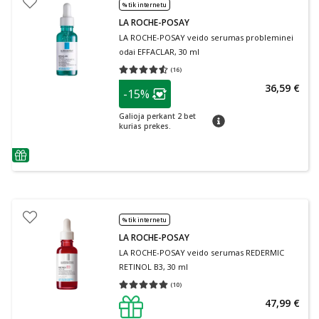
% tik internetu
LA ROCHE-POSAY
LA ROCHE-POSAY veido serumas probleminei
odai EFFACLAR, 30 ml
(
16
)
Vidutinis įvertinimas 4.50
Įvertinimų skaičius 16
patarimas
36,59 €
-15%
Lojalumo klubo narių nuolaida
:
Galioja perkant 2 bet
patarimas
kurias prekes.
patarimas
% tik internetu
LA ROCHE-POSAY
LA ROCHE-POSAY veido serumas REDERMIC
RETINOL B3, 30 ml
(
10
)
Vidutinis įvertinimas 5.00
Įvertinimų skaičius 10
47,99 €