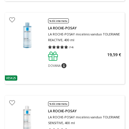
% tik internetu
LA ROCHE-POSAY
LA ROCHE-POSAY micelinis vanduo TOLERIANE
REACTIVE, 400 ml
(
14
)
Vidutinis įvertinimas 5.00
Įvertinimų skaičius 14
19,59 €
DOVANA
patarimas
VESK25
patarimas
% tik internetu
LA ROCHE-POSAY
LA ROCHE-POSAY micelinis vanduo TOLERIANE
SENSITIVE, 400 ml