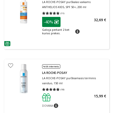
LA ROCHE-POSAY purškalas vaikams
ANTHELIOS KIDS, SPF 50+, 200 ml
(
11
)
Vidutinis įvertinimas 5.00
Įvertinimų skaičius 11
patarimas
32,69 €
-40%
Lojalumo klubo narių nuolaida
:
Galioja perkant 2 bet
patarimas
kurias prekes.
patarimas
% tik internetu
LA ROCHE-POSAY
LA ROCHE-POSAY purškiamasis terminis
vanduo, 150 ml
(
18
)
Vidutinis įvertinimas 4.89
Įvertinimų skaičius 18
15,99 €
DOVANA
patarimas