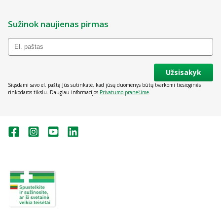
Sužinok naujienas pirmas
Užsisakyk
Siųsdami savo el. paštą Jūs sutinkate, kad jūsų duomenys būtų tvarkomi tiesioginės
rinkodaros tikslu. Daugiau informacijos
Privatumo pranešime
.
Valstybinė vaistų kontrolės tarnyba
prie Lietuvos Respublikos sveikatos
apsaugos ministerijos:
Studentų g. 45A, Vilnius
+370 5 263 9264
vvkt@vvkt.lt
https://www.vvkt.lt