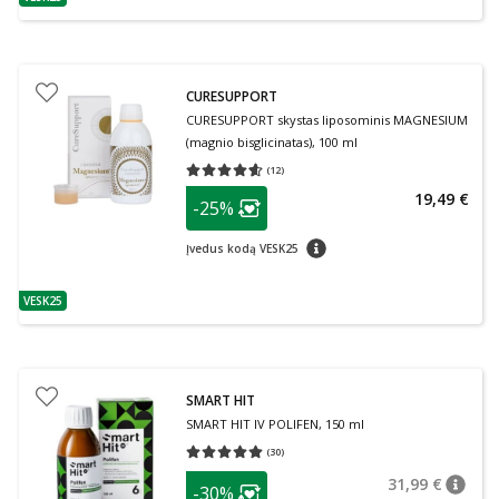
patarimas
CURESUPPORT
CURESUPPORT skystas liposominis MAGNESIUM
(magnio bisglicinatas), 100 ml
(
12
)
Vidutinis įvertinimas 4.58
Įvertinimų skaičius 12
patarimas
19,49 €
-25%
Lojalumo klubo narių nuolaida
:
patarimas
Įvedus kodą VESK25
VESK25
patarimas
SMART HIT
SMART HIT IV POLIFEN, 150 ml
(
30
)
Vidutinis įvertinimas 5.00
Įvertinimų skaičius 30
patarimas
31,99 €
-30%
patari
Įprasta