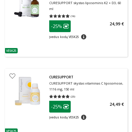
CURESUPPORT skystas liposominis K2 + D3, 60
ml
(
16
)
Vidutinis įvertinimas 4.94
Įvertinimų skaičius 16
patarimas
24,99 €
-25%
Lojalumo klubo narių nuolaida
:
patarimas
Įvedus kodą VESK25
VESK25
patarimas
CURESUPPORT
CURESUPPORT skystas vitaminas C liposomose,
1116 mg, 150 ml
(
25
)
Vidutinis įvertinimas 4.88
Įvertinimų skaičius 25
patarimas
24,49 €
-25%
Lojalumo klubo narių nuolaida
:
patarimas
Įvedus kodą VESK25
VESK25