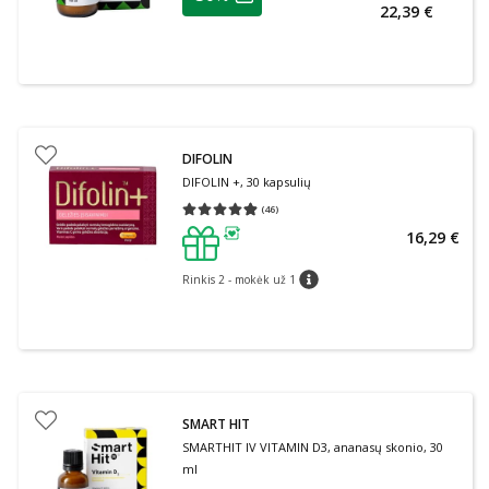
Lojalumo klubo narių nuolaida
:
22,39 €
DIFOLIN
DIFOLIN +, 30 kapsulių
(
46
)
Vidutinis įvertinimas 4.87
Įvertinimų skaičius 46
16,29 €
patarimas
Rinkis 2 - mokėk už 1
patarimas
SMART HIT
SMARTHIT IV VITAMIN D3, ananasų skonio, 30
ml