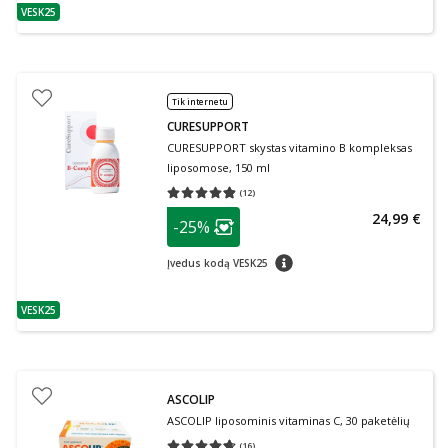
VESK25
patarimas
Tik internetu
CURESUPPORT
CURESUPPORT skystas vitamino B kompleksas
liposomose, 150 ml
(
12
)
Vidutinis įvertinimas 4.83
Įvertinimų skaičius 12
patarimas
24,99 €
-25%
Lojalumo klubo narių nuolaida
:
patarimas
Įvedus kodą VESK25
VESK25
patarimas
ASCOLIP
ASCOLIP liposominis vitaminas C, 30 paketėlių
(
16
)