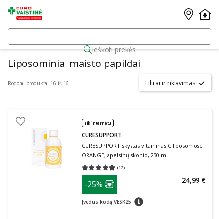
Ieškoti prekės
Liposominiai maisto papildai
Filtrai ir rikiavimas
Rodomi produktai 16 iš 16
Tik internetu
CURESUPPORT
CURESUPPORT skystas vitaminas C liposomose
ORANGE, apelsinų skonio, 250 ml
(
12
)
Vidutinis įvertinimas 4.92
Įvertinimų skaičius 12
patarimas
24,99 €
-25%
Lojalumo klubo narių nuolaida
:
patarimas
Įvedus kodą VESK25