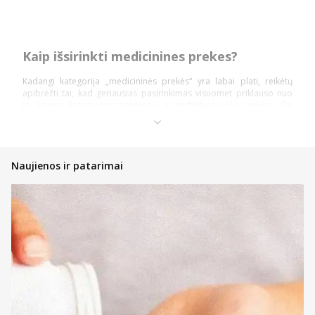
Kaip išsirinkti medicinines prekes?
Kadangi kategorija „medicininės prekės“ yra labai plati, reikėtų
apibrėžti tai, kad geriausias pasirinkimas visuomet priklauso nuo
to, kokios kategorijos priemonių ar technikos ieško pirkėjai. Šią
prekių kategoriją daugiausiai sudaro: diagnostika ir testai,
ortopedinės prekės, kraujospūdžio matuokliai, optikos prekės,
vaistinėlės ir skubios pagalbos priemonės.
Pasidalinsime bendromis įžvalgomis, ką vertėtų žinoti kiekvienam
Naujienos ir patarimai
pirkėjui, nusprendusiam pirkti internetinėje vaistinėje, kad įsigytų
priemonių ir technikos nauda būtų pati didžiausia!
Atsidarykite prekės puslapyje ir perskaitykite aprašymą,
instrukcijas bei kitą aktualią informaciją;
Atkreipkite dėmesį į kainą;
Jeigu prekė patiko, tačiau norite dar pasidairyti po prekių
katalogą, galite įsidėti ją į savo norų krepšelį ir prie jos
sugrįžti vėliau;
Nedvejokite konsultuotis su internetinės vaistinės komanda,
kad gautumėte profesionalų patarimą bet kuriuo klausimu;
Jeigu tai – ne vaistiniai preparatai, galite atkreipti dėmesį į
informaciją prie kainos – gali būti taikoma akcija su lojalumo