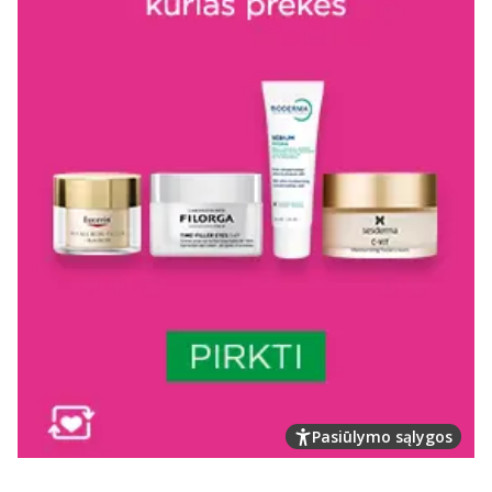
Pasiūlymo sąlygos