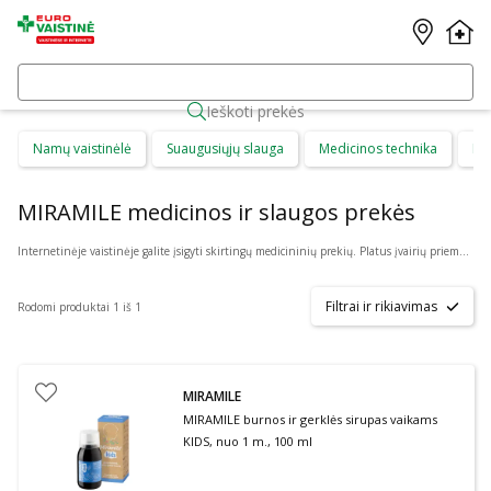
Ieškoti prekės
Namų vaistinėlė
Suaugusiųjų slauga
Medicinos technika
Di
MIRAMILE medicinos ir slaugos prekės
Internetinėje vaistinėje galite įsigyti skirtingų medicininių prekių. Platus įvairių priemonių ir technikos pasirinkimas leis visiems pirkėjams lengviau rasti tai, ko jie ieško. Šioje prekių kategorijoje yra daugybė skirtingų medicinos priemonių ir priedų, pradedant specialiais kremais ir pleistrais, baigiant kapsulėmis ar drėkinančiais akių lašais. Jeigu jums sunku apsispręsti, kurie produktai būtų geriausias ar tinkamiausias pasirinkimas, mūsų konsultantai gali jums patarti nuotoliniu būdu: internetu aktyviame pokalbio lange, el. paštu ar telefonu.
Filtrai ir rikiavimas
Rodomi produktai 1 iš 1
MIRAMILE
MIRAMILE burnos ir gerklės sirupas vaikams
KIDS, nuo 1 m., 100 ml