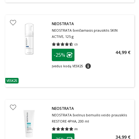
NEOSTRATA
NEOSTRATA šveičiamasis prausiklis SKIN
ACTIVE, 125 g
(
2
)
Vidutinis įvertinimas 4.50
Įvertinimų skaičius 2
patarimas
44,99 €
-25%
Lojalumo klubo narių nuolaida
:
patarimas
Įvedus kodą VESK25
VESK25
patarimas
NEOSTRATA
NEOSTRATA švelnus bemuilis veido prausiklis
RESTORE 4PHA, 200 ml
(
8
)
Vidutinis įvertinimas 4.88
Įvertinimų skaičius 8
patarimas
34,99 €