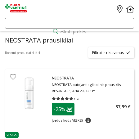
Ieškoti prekės
NEOSTRATA prausikliai
Filtrai ir rikiavimas
Rodomi produktai 4 iš 4
NEOSTRATA
NEOSTRATA putojantis glikolinis prausiklis
RESURFACE, AHA 20, 125 ml
(
10
)
Vidutinis įvertinimas 5.00
Įvertinimų skaičius 10
patarimas
37,99 €
-25%
Lojalumo klubo narių nuolaida
:
patarimas
Įvedus kodą VESK25
VESK25
patarimas