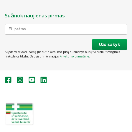
Sužinok naujienas pirmas
Užsisakyk
Siųsdami savo el. paštą Jūs sutinkate, kad jūsų duomenys būtų tvarkomi tiesioginės
rinkodaros tikslu. Daugiau informacijos
Privatumo pranešime
.
Valstybinė vaistų kontrolės tarnyba
prie Lietuvos Respublikos sveikatos
apsaugos ministerijos:
Studentų g. 45A, Vilnius
+370 5 263 9264
vvkt@vvkt.lt
https://www.vvkt.lt