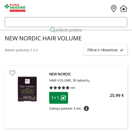
Ieškoti prekės
NEW NORDIC HAIR VOLUME
Filtrai ir rikiavimas
Rodomi produktai 5 iš 5
NEW NORDIC
HAIR VOLUME, 30 tablečių
(
60
)
Vidutinis įvertinimas 4.90
Įvertinimų skaičius 60
patarimas
25,99 €
1+1
Lojalumo klubo narių nuolaida
:
patarimas
Galioja perkant 2 vnt.