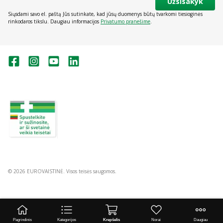
Užsisakyk
Siųsdami savo el. paštą Jūs sutinkate, kad jūsų duomenys būtų tvarkomi tiesioginės
rinkodaros tikslu. Daugiau informacijos
Privatumo pranešime
.
Valstybinė vaistų kontrolės tarnyba
prie Lietuvos Respublikos sveikatos
apsaugos ministerijos:
Studentų g. 45A, Vilnius
+370 5 263 9264
vvkt@vvkt.lt
https://www.vvkt.lt
© 2026 EUROVAISTINĖ. Visos teisės saugomos.
Pagrindinis
Kategorijos
Krepšelis
Norai
Daugiau