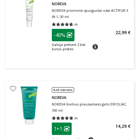
NOREVA
NOREVA priemonė spuoguotai odai ACTIPUR 3
IN 1, 30 ml
(
8
)
Vidutinis įvertinimas 4.63
Įvertinimų skaičius 8
patarimas
22,99 €
-40%
Lojalumo klubo narių nuolaida
:
Galioja perkant 2 bet
patarimas
kurias prekes.
% tik internetu
NOREVA
NOREVA švelnus prausiamasis gelis EXFOLIAC,
100 ml
(
8
)
Vidutinis įvertinimas 5.00
Įvertinimų skaičius 8
patarimas
14,29 €
1+1
Lojalumo klubo narių nuolaida
:
patarimas