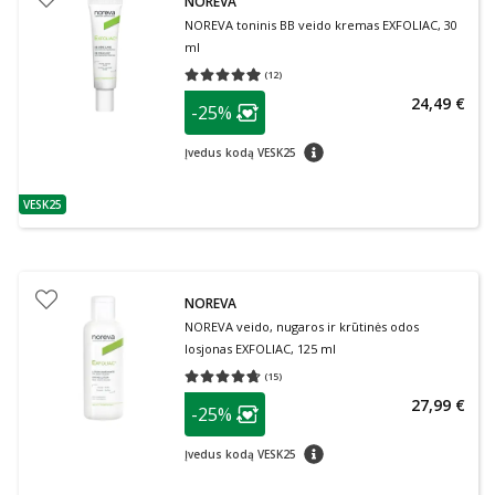
NOREVA
NOREVA toninis BB veido kremas EXFOLIAC, 30
ml
(
12
)
Vidutinis įvertinimas 4.92
Įvertinimų skaičius 12
patarimas
24,49 €
-25%
Lojalumo klubo narių nuolaida
:
patarimas
Įvedus kodą VESK25
VESK25
patarimas
NOREVA
NOREVA veido, nugaros ir krūtinės odos
losjonas EXFOLIAC, 125 ml
(
15
)
Vidutinis įvertinimas 4.67
Įvertinimų skaičius 15
patarimas
27,99 €
-25%
Lojalumo klubo narių nuolaida
:
patarimas
Įvedus kodą VESK25