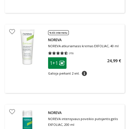
% tik internetu
NOREVA
NOREVA atkuriamasis kremas EXFOLIAC, 40 ml
(
15
)
Vidutinis įvertinimas 4.53
Įvertinimų skaičius 15
patarimas
24,99 €
1+1
Lojalumo klubo narių nuolaida
:
patarimas
Galioja perkant 2 vnt.
NOREVA
NOREVA intensyvaus poveikio putojantis gelis
EXFOLIAC, 200 ml