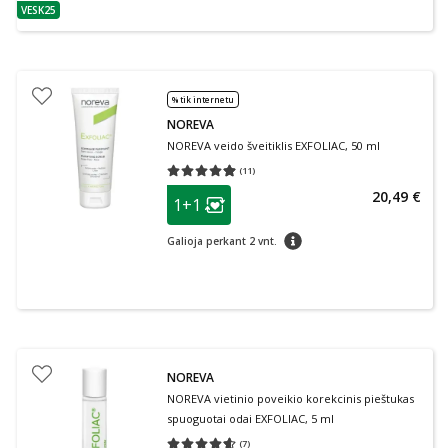
VESK25
patarimas
% tik internetu
NOREVA
NOREVA veido šveitiklis EXFOLIAC, 50 ml
(
11
)
Vidutinis įvertinimas 4.91
Įvertinimų skaičius 11
patarimas
20,49 €
1+1
Lojalumo klubo narių nuolaida
:
patarimas
Galioja perkant 2 vnt.
NOREVA
NOREVA vietinio poveikio korekcinis pieštukas
spuoguotai odai EXFOLIAC, 5 ml
(
7
)