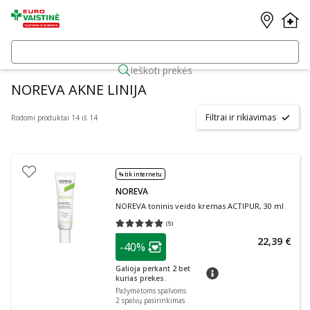
Ieškoti prekės
NOREVA AKNE LINIJA
Filtrai ir rikiavimas
Rodomi produktai 14 iš 14
% tik internetu
NOREVA
NOREVA toninis veido kremas ACTIPUR, 30 ml
(
5
)
Vidutinis įvertinimas 5.00
Įvertinimų skaičius 5
patarimas
22,39 €
-40%
Lojalumo klubo narių nuolaida
:
Galioja perkant 2 bet
patarimas
kurias prekes.
Pažymėtoms spalvoms
2
spalvų pasirinkimas