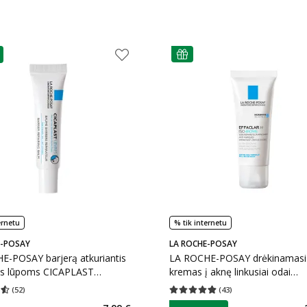
patarimas
as
ernetu
% tik internetu
E-POSAY
LA ROCHE-POSAY
E-POSAY barjerą atkuriantis
LA ROCHE-POSAY drėkinamasi
s lūpoms CICAPLAST
kremas į aknę linkusiai odai
7.5 ml
EFFACLAR H ISO-BIOME, 40 m
(
52
)
(
43
)
įvertinimas 4.54
Įvertinimų skaičius 52
Vidutinis įvertinimas 4.81
Įvertinimų s
patarimas