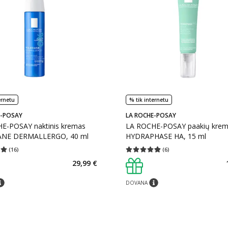
ernetu
% tik internetu
E-POSAY
LA ROCHE-POSAY
E-POSAY naktinis kremas
LA ROCHE-POSAY paakių kre
ANE DERMALLERGO, 40 ml
HYDRAPHASE HA, 15 ml
(
16
)
(
6
)
įvertinimas 5.00
Įvertinimų skaičius 16
Vidutinis įvertinimas 4.83
Įvertinimų s
29,99 €
DOVANA
tarimas
patarimas