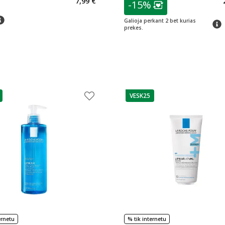
7,99 €
-15%
Lojalumo klubo n
Galioja perkant 2 bet kurias
patar
tarimas
prekes.
VESK25
as
patarimas
ernetu
% tik internetu