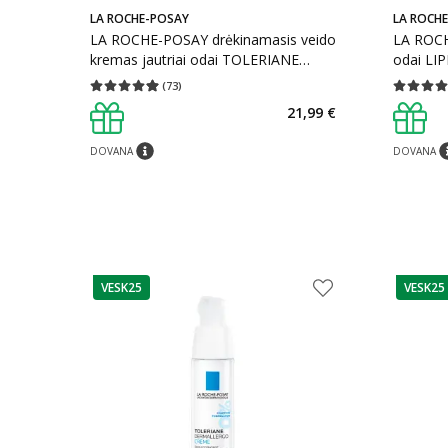
LA ROCHE-POSAY
LA ROCH
LA ROCHE-POSAY drėkinamasis veido
LA ROCH
kremas jautriai odai TOLERIANE
odai LI
SENSITIVE, 40 ml
(
73
)
Vidutinis įvertinimas 4.92
Įvertinimų skaičius 73
Vidutinis 
21,99 €
DOVANA
DOVANA
patarimas
pa
VESK25
VESK25
patarimas
patarim