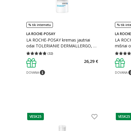
% tik internetu
% tik int
LA ROCHE-POSAY
LA ROCH
LA ROCHE-POSAY kremas jautriai
LA ROCH
odai TOLERIANIE DERMALLERGO, 40
mišriai
ml
40 ml
(
32
)
Vidutinis įvertinimas 4.81
Įvertinimų skaičius 32
Vidutinis 
26,29 €
DOVANA
DOVANA
patarimas
pa
VESK25
VESK25
patarimas
patarim