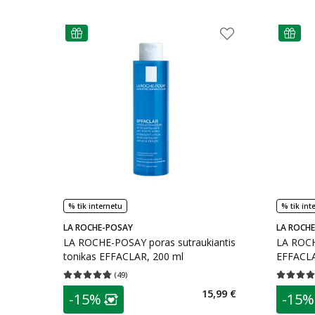
patarimas
patarim
% tik internetu
% tik int
LA ROCHE-POSAY
LA ROCH
LA ROCHE-POSAY poras sutraukiantis
LA ROCH
tonikas EFFACLAR, 200 ml
EFFACLA
(
49
)
Vidutinis įvertinimas 4.71
Įvertinimų skaičius 49
Vidutinis 
patarimas
patarim
15,99 €
-15%
-15%
Lojalumo klubo narių nuolaida
:
L