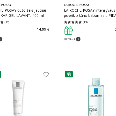
E-POSAY
LA ROCHE-POSAY
E-POSAY dušo želė jautriai
LA ROCHE-POSAY intensyvaus
PIKAR GEL LAVANT, 400 ml
poveikio kūno balzamas LIPIK
Balm AP+MAX, 200 ml
(
22
)
(
13
)
įvertinimas 4.91
Įvertinimų skaičius 22
Vidutinis įvertinimas 5.00
Įvertinimų s
14,99 €
DOVANA
tarimas
patarimas
patarimas
as