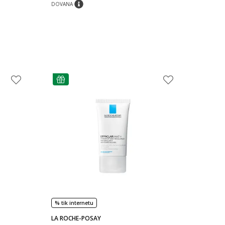
DOVANA
imas
patarimas
patarimas
% tik internetu
LA ROCHE-POSAY