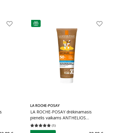
patarimas
LA ROCHE-POSAY
s
LA ROCHE-POSAY drėkinamasis
pienelis vaikams ANTHELIOS
l
DERMO-PEDIATRICS, SPF 50+, 250
(
1
)
kaičius 43
Vidutinis įvertinimas 5.00
Įvertinimų skaičius 1
ml
patarimas