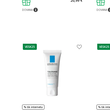
20,99 €
DOVANA
DOVANA
patarimas
pa
VESK25
VESK25
patarimas
patarim
% tik internetu
% tik int