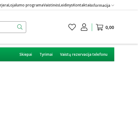
rjera
Lojalumo programa
Vaistinės
Leidinys
Kontaktai
Informacija
0,00
Skiepai
Tyrimai
Vaistų rezervacija telefonu