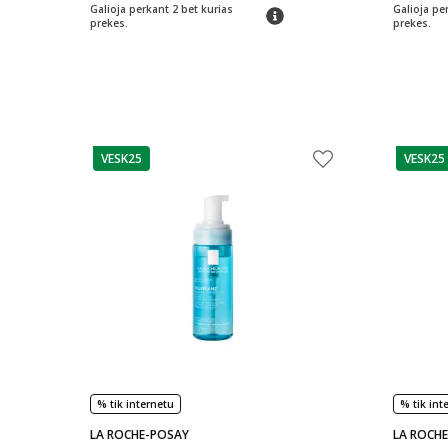
Galioja perkant 2 bet kurias
Galioja pe
patarimas
prekes.
prekes.
VESK25
VESK25
patarimas
patarim
% tik internetu
% tik int
LA ROCHE-POSAY
LA ROCH