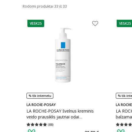
Rodomi produktai 33 iš 33
VESK25
VESK25
patarimas
patarim
% tik internetu
% tik int
LA ROCHE-POSAY
LA ROCH
LA ROCHE-POSAY švelnus kreminis
LA ROCH
veido prausiklis jautriai odai
balzama
TOLERIANE, 400 ml
LEVRES, 
(
88
)
Vidutinis įvertinimas 4.91
Įvertinimų skaičius 88
Vidutinis 