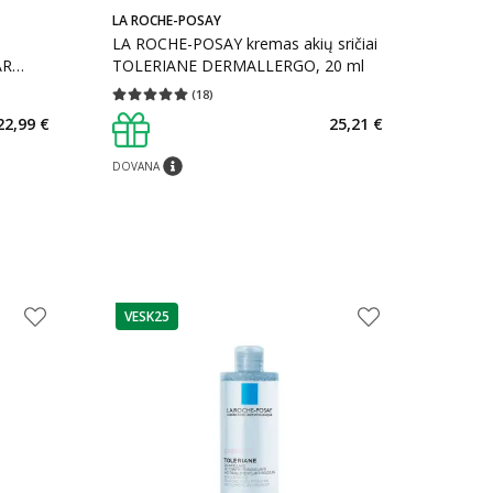
LA ROCHE-POSAY
LA ROCHE-POSAY kremas akių sričiai
AR
TOLERIANE DERMALLERGO, 20 ml
(
18
)
kaičius 13
Vidutinis įvertinimas 5.00
Įvertinimų skaičius 18
22,99 €
25,21 €
DOVANA
patarimas
VESK25
patarimas