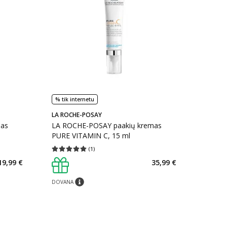
% tik internetu
LA ROCHE-POSAY
mas
LA ROCHE-POSAY paakių kremas
PURE VITAMIN C, 15 ml
(
1
)
kaičius 6
Vidutinis įvertinimas 5.00
Įvertinimų skaičius 1
19,99 €
35,99 €
DOVANA
patarimas