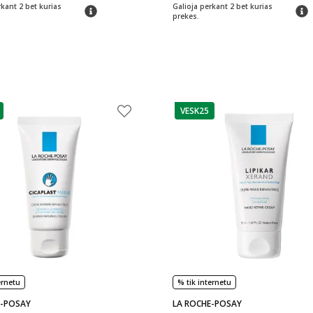
rkant 2 bet kurias
Galioja perkant 2 bet kurias
patarimas
patar
prekes.
VESK25
as
patarimas
ernetu
% tik internetu
E-POSAY
LA ROCHE-POSAY