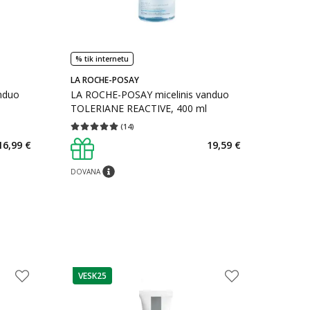
% tik internetu
LA ROCHE-POSAY
nduo
LA ROCHE-POSAY micelinis vanduo
TOLERIANE REACTIVE, 400 ml
(
14
)
kaičius 16
Vidutinis įvertinimas 5.00
Įvertinimų skaičius 14
16,99 €
19,59 €
arių nuolaida
:
DOVANA
imas
patarimas
VESK25
patarimas