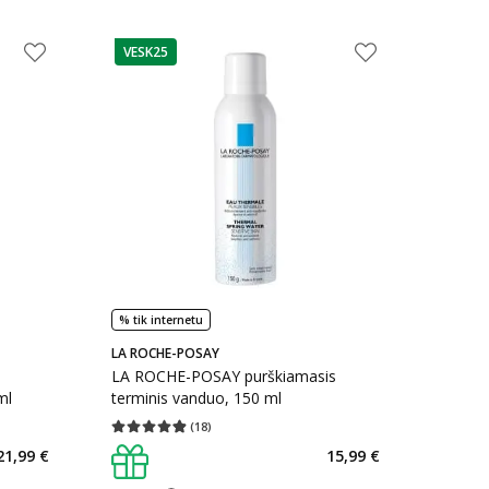
VESK25
patarimas
% tik internetu
LA ROCHE-POSAY
LA ROCHE-POSAY purškiamasis
ml
terminis vanduo, 150 ml
(
18
)
kaičius 28
Vidutinis įvertinimas 4.89
Įvertinimų skaičius 18
21,99 €
15,99 €
arių nuolaida
: