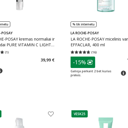
ernetu
% tik internetu
E-POSAY
LA ROCHE-POSAY
E-POSAY kremas normaliai ir
LA ROCHE-POSAY micelinis va
 odai PURE VITAMIN C LIGHT,
EFFACLAR, 400 ml
(
1
)
(
16
)
įvertinimas 5.00
Įvertinimų skaičius 1
Vidutinis įvertinimas 4.63
Įvertinimų s
patarimas
39,99 €
-15%
Lojalumo klubo n
Galioja perkant 2 bet kurias
patar
tarimas
prekes.
VESK25
as
patarimas