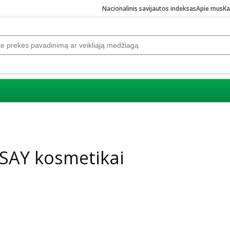
Nacionalinis savijautos indeksas
Apie mus
Ka
SAY kosmetikai