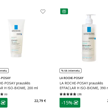
as
patarimas
ernetu
% tik internetu
E-POSAY
LA ROCHE-POSAY
E-POSAY prausiklis
LA ROCHE-POSAY prausiklis
R H ISO-BIOME, 200 ml
EFFACLAR H ISO-BIOME, 390 
(
6
)
(
28
)
įvertinimas 5.00
Įvertinimų skaičius 6
Vidutinis įvertinimas 4.79
Įvertinimų s
as
patarimas
22,79 €
-15%
ojalumo klubo narių nuolaida
:
Lojalumo klubo n