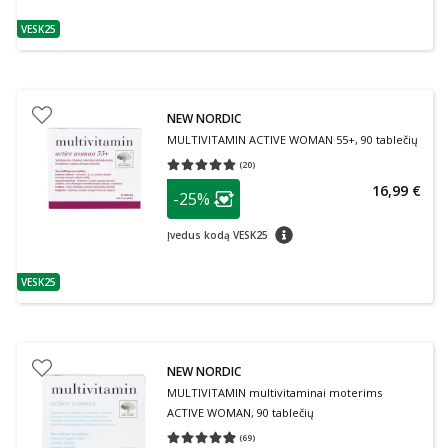
VESK25
patarimas
NEW NORDIC
MULTIVITAMIN ACTIVE WOMAN 55+, 90 tablečių
(
20
)
Vidutinis įvertinimas 5.00
Įvertinimų skaičius 20
patarimas
16,99 €
-25%
Lojalumo klubo narių nuolaida
:
patarimas
Įvedus kodą VESK25
VESK25
patarimas
NEW NORDIC
MULTIVITAMIN multivitaminai moterims
ACTIVE WOMAN, 90 tablečių
(
69
)
Vidutinis įvertinimas 4.94
Įvertinimų skaičius 69