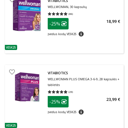
VITABIOTICS
WELLWOMAN, 30 kapsulių
(
86
)
Vidutinis įvertinimas 4.90
Įvertinimų skaičius 86
patarimas
18,99 €
-25%
Lojalumo klubo narių nuolaida
:
patarimas
Įvedus kodą VESK25
VESK25
patarimas
VITABIOTICS
WELLWOMAN PLUS OMEGA 3-6-9, 28 kapsulės +
tabletės
(
29
)
Vidutinis įvertinimas 4.93
Įvertinimų skaičius 29
patarimas
23,99 €
-25%
Lojalumo klubo narių nuolaida
:
patarimas
Įvedus kodą VESK25
VESK25
patarimas