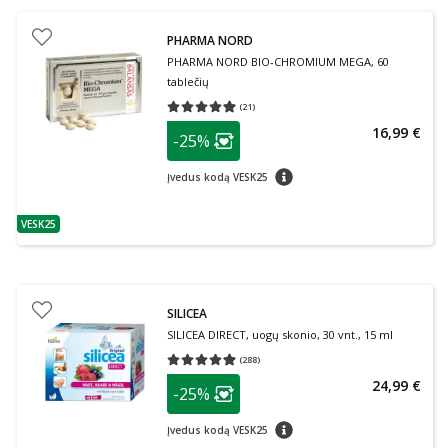
PHARMA NORD
PHARMA NORD BIO-CHROMIUM MEGA, 60
tablečių
(
21
)
Vidutinis įvertinimas 4.90
Įvertinimų skaičius 21
patarimas
16,99 €
-25%
Lojalumo klubo narių nuolaida
:
patarimas
Įvedus kodą VESK25
VESK25
patarimas
SILICEA
SILICEA DIRECT, uogų skonio, 30 vnt., 15 ml
(
288
)
Vidutinis įvertinimas 4.91
Įvertinimų skaičius 288
patarimas
24,99 €
-25%
Lojalumo klubo narių nuolaida
:
patarimas
Įvedus kodą VESK25