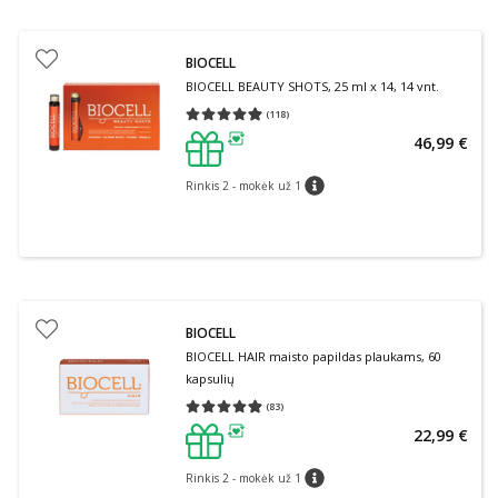
BIOCELL
BIOCELL BEAUTY SHOTS, 25 ml x 14, 14 vnt.
(
118
)
Vidutinis įvertinimas 4.98
Įvertinimų skaičius 118
46,99 €
patarimas
Rinkis 2 - mokėk už 1
patarimas
BIOCELL
BIOCELL HAIR maisto papildas plaukams, 60
kapsulių
(
83
)
Vidutinis įvertinimas 4.88
Įvertinimų skaičius 83
22,99 €
patarimas
Rinkis 2 - mokėk už 1
patarimas