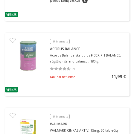
Įvedus kodą VESK25
VESK25
patarimas
Tik internetu
ACORUS BALANCE
Acorus Balance skaidulos FIBER PH BALANCE,
rūgščių - šarmų balansui, 180 g
(
7
)
Vidutinis įvertinimas 4.57
Įvertinimų skaičius 7
11,99 €
Laikinai neturime
VESK25
patarimas
Tik internetu
WALMARK
WALMARK CINKAS AKTIV, 15mg, 30 tablečių