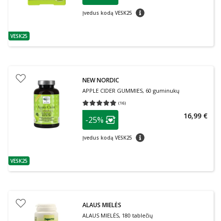
patarimas
Įvedus kodą VESK25
VESK25
patarimas
NEW NORDIC
APPLE CIDER GUMMIES, 60 guminukų
(
16
)
Vidutinis įvertinimas 4.75
Įvertinimų skaičius 16
patarimas
16,99 €
-25%
Lojalumo klubo narių nuolaida
:
patarimas
Įvedus kodą VESK25
VESK25
patarimas
ALAUS MIELĖS
ALAUS MIELĖS, 180 tablečių