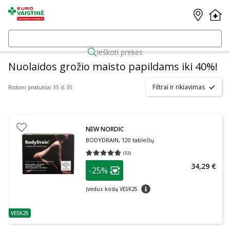
Ieškoti prekės
Nuolaidos grožio maisto papildams iki 40%!
Filtrai ir rikiavimas
Rodomi produktai 35 iš 35
NEW NORDIC
BODYDRAIN, 120 tablečių
(
32
)
Vidutinis įvertinimas 4.69
Įvertinimų skaičius 32
patarimas
34,29 €
-25%
Lojalumo klubo narių nuolaida
:
patarimas
Įvedus kodą VESK25
VESK25
patarimas