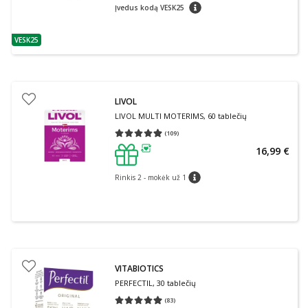
patarimas
Įvedus kodą VESK25
VESK25
patarimas
LIVOL
LIVOL MULTI MOTERIMS, 60 tablečių
(
109
)
Vidutinis įvertinimas 4.88
Įvertinimų skaičius 109
16,99 €
patarimas
Rinkis 2 - mokėk už 1
patarimas
VITABIOTICS
PERFECTIL, 30 tablečių
(
83
)
Vidutinis įvertinimas 4.94
Įvertinimų skaičius 83