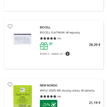
BIOCELL
BIOCELL PLATINUM, 40 kapsulių
(
20
)
Vidutinis įvertinimas 5.00
Įvertinimų skaičius 20
28,39 €
patarimas
Rinkis 2 - mokėk už 1
patarimas
NEW NORDIC
APPLE CIDER 600 obuolių sidras, 60 tablečių
(
38
)
Vidutinis įvertinimas 4.79
Įvertinimų skaičius 38
patarimas
21,19 €
-25%
Lojalumo klubo narių nuolaida
: