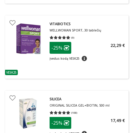
VITABIOTICS
WELLWOMAN SPORT, 30 tablečių
(
9
)
Vidutinis įvertinimas 4.89
Įvertinimų skaičius 9
patarimas
22,29 €
-25%
Lojalumo klubo narių nuolaida
:
patarimas
Įvedus kodą VESK25
VESK25
patarimas
SILICEA
ORIGINAL SILICEA GEL+BIOTIN, 500 ml
(
108
)
Vidutinis įvertinimas 4.97
Įvertinimų skaičius 108
patarimas
17,49 €
-25%
Lojalumo klubo narių nuolaida
:
patarimas