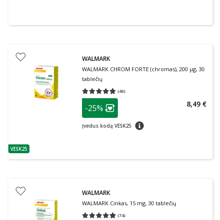
WALMARK
WALMARK CHROM FORTE (chromas), 200 µg, 30
tablečių
(
46
)
Vidutinis įvertinimas 4.74
Įvertinimų skaičius 46
patarimas
8,49 €
-25%
Lojalumo klubo narių nuolaida
:
patarimas
Įvedus kodą VESK25
VESK25
patarimas
WALMARK
WALMARK Cinkas, 15 mg, 30 tablečių
(
74
)
Vidutinis įvertinimas 4.95
Įvertinimų skaičius 74