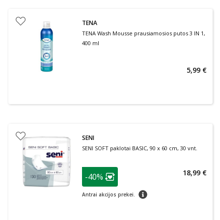
TENA
TENA Wash Mousse prausiamosios putos 3 IN 1,
400 ml
5,99 €
SENI
SENI SOFT paklotai BASIC, 90 x 60 cm, 30 vnt.
patarimas
18,99 €
-40%
Lojalumo klubo narių nuolaida
:
patarimas
Antrai akcijos prekei.