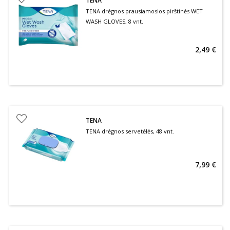
TENA
TENA drėgnos prausiamosios pirštinės WET
WASH GLOVES, 8 vnt.
2,49 €
TENA
TENA drėgnos servetėlės, 48 vnt.
7,99 €