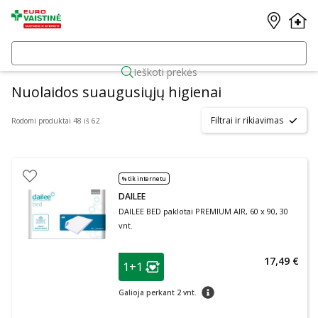
Ieškoti prekės
Nuolaidos suaugusiųjų higienai
Filtrai ir rikiavimas
Rodomi produktai 48 iš 62
% tik internetu
DAILEE
DAILEE BED paklotai PREMIUM AIR, 60 x 90, 30
vnt.
patarimas
17,49 €
1+1
Lojalumo klubo narių nuolaida
:
patarimas
Galioja perkant 2 vnt.