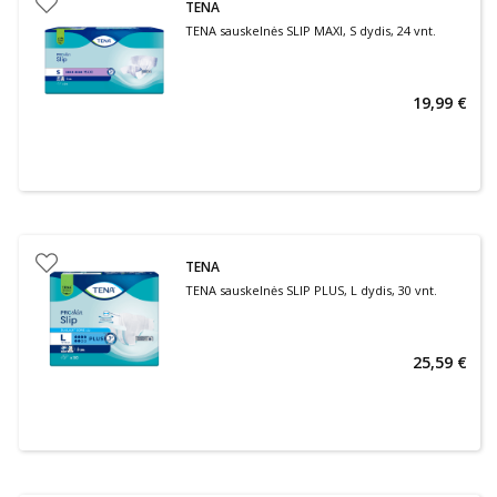
TENA
TENA sauskelnės SLIP MAXI, S dydis, 24 vnt.
19,99 €
TENA
TENA sauskelnės SLIP PLUS, L dydis, 30 vnt.
25,59 €