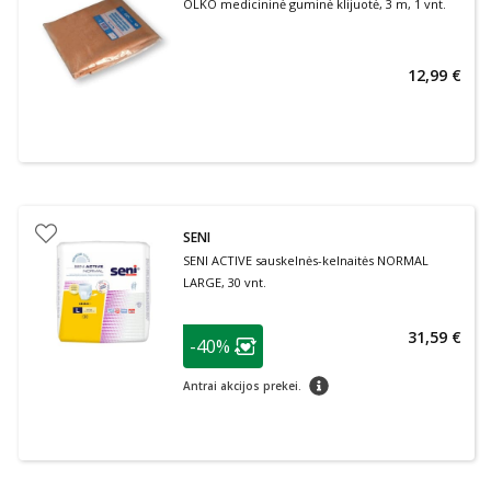
OLKO medicininė guminė klijuotė, 3 m, 1 vnt.
12,99 €
SENI
SENI ACTIVE sauskelnės-kelnaitės NORMAL
LARGE, 30 vnt.
patarimas
31,59 €
-40%
Lojalumo klubo narių nuolaida
:
patarimas
Antrai akcijos prekei.