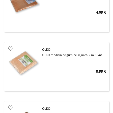
4,09 €
OLKO
OLKO medicininė guminė klijuotė, 2 m, 1 vnt.
8,99 €
OLKO