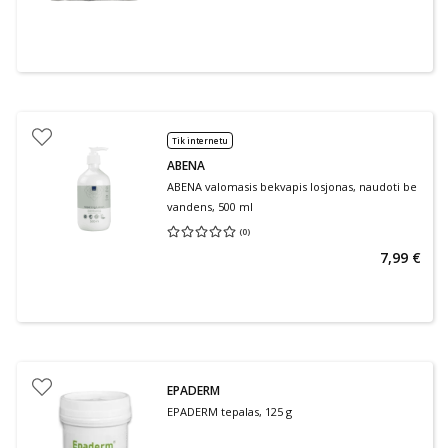
Tik internetu
ABENA
ABENA valomasis bekvapis losjonas, naudoti be
vandens, 500 ml
(
0
)
Vidutinis įvertinimas 0.00
Įvertinimų skaičius 0
7,99 €
EPADERM
EPADERM tepalas, 125 g