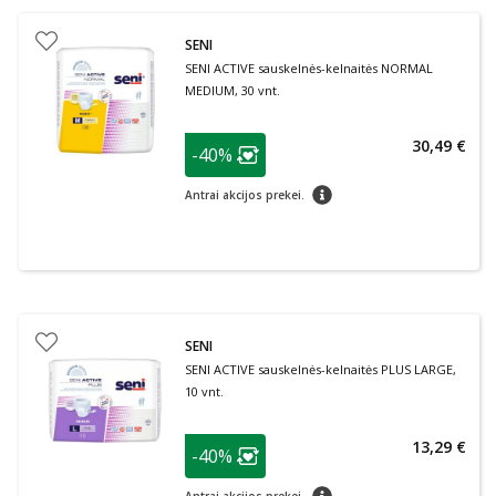
SENI
SENI ACTIVE sauskelnės-kelnaitės NORMAL
MEDIUM, 30 vnt.
patarimas
30,49 €
-40%
Lojalumo klubo narių nuolaida
:
patarimas
Antrai akcijos prekei.
SENI
SENI ACTIVE sauskelnės-kelnaitės PLUS LARGE,
10 vnt.
patarimas
13,29 €
-40%
Lojalumo klubo narių nuolaida
:
patarimas