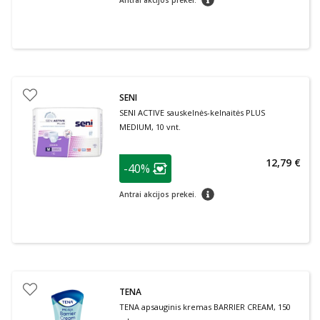
Antrai akcijos prekei.
SENI
SENI ACTIVE sauskelnės-kelnaitės PLUS
MEDIUM, 10 vnt.
patarimas
12,79 €
-40%
Lojalumo klubo narių nuolaida
:
patarimas
Antrai akcijos prekei.
TENA
TENA apsauginis kremas BARRIER CREAM, 150