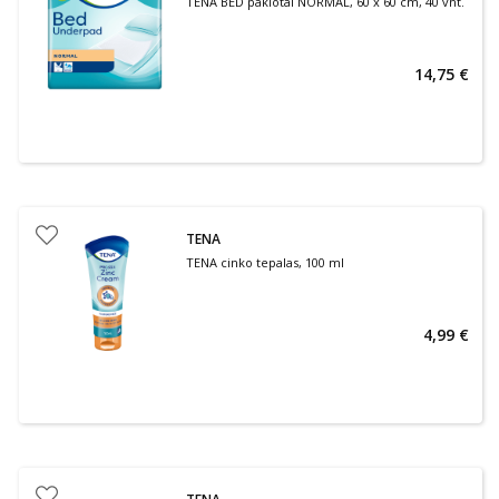
TENA BED paklotai NORMAL, 60 x 60 cm, 40 vnt.
14,75 €
TENA
TENA cinko tepalas, 100 ml
4,99 €