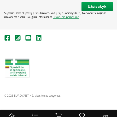
Užsisakyk
Siųsdami savo el. paštą Jūs sutinkate, kad jūsų duomenys būtų tvarkomi tiesioginės
rinkodaros tikslu. Daugiau informacijos
Privatumo pranešime
.
Valstybinė vaistų kontrolės tarnyba
prie Lietuvos Respublikos sveikatos
apsaugos ministerijos:
Studentų g. 45A, Vilnius
+370 5 263 9264
vvkt@vvkt.lt
https://www.vvkt.lt
© 2026 EUROVAISTINĖ. Visos teisės saugomos.