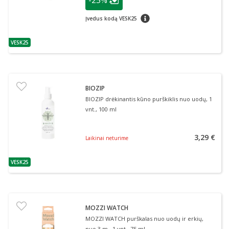
-25%
Lojalumo klubo narių nuolaida
:
patarimas
Įvedus kodą VESK25
VESK25
patarimas
BIOZIP
BIOZIP drėkinantis kūno purškiklis nuo uodų, 1
vnt., 100 ml
3,29 €
Laikinai neturime
VESK25
patarimas
MOZZI WATCH
MOZZI WATCH purškalas nuo uodų ir erkių,
nuo 3 m., 1 vnt., 75 ml