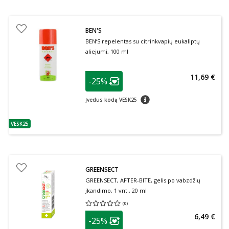
BEN'S
BEN‘S repelentas su citrinkvapių eukaliptų
aliejumi, 100 ml
patarimas
11,69 €
-25%
Lojalumo klubo narių nuolaida
:
patarimas
Įvedus kodą VESK25
VESK25
patarimas
GREENSECT
GREENSECT, AFTER-BITE, gelis po vabzdžių
įkandimo, 1 vnt., 20 ml
(
0
)
Vidutinis įvertinimas 0.00
Įvertinimų skaičius 0
patarimas
6,49 €
-25%
Lojalumo klubo narių nuolaida
: