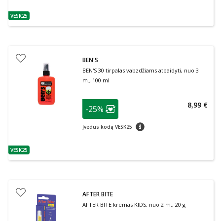
VESK25
patarimas
BEN'S
BEN'S 30 tirpalas vabzdžiams atbaidyti, nuo 3
m., 100 ml
patarimas
8,99 €
-25%
Lojalumo klubo narių nuolaida
:
patarimas
Įvedus kodą VESK25
VESK25
patarimas
AFTER BITE
AFTER BITE kremas KIDS, nuo 2 m., 20 g