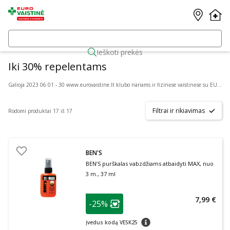
Ieškoti prekės
Iki 30% repelentams
Galioja 2023 06 01 - 30 www.eurovaistine.lt klubo nariams ir fizinėse vaistinėse su EUROVAISTINĖS lojalumo kortele. Taikoma prekėms pagal administracijos patvirtintą sąrašą nuo įprastinės kainos, kurios internete gali skirtis nuo prekių kainų fizinėse vaistinėse. Pasiūlymo sąlygos gali keistis. Prekių skaičius ribotas.
Filtrai ir rikiavimas
Rodomi produktai 17 iš 17
BEN'S
BEN‘S purškalas vabzdžiams atbaidyti MAX, nuo
3 m., 37 ml
patarimas
7,99 €
-25%
Lojalumo klubo narių nuolaida
:
patarimas
Įvedus kodą VESK25