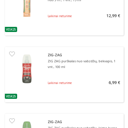
12,99 €
Laikinai neturime
VESK25
patarimas
ZIG-ZAG
ZIG ZAG purškalas nuo vabzdžių, bekvapis, 1
vnt., 100 ml
6,99 €
Laikinai neturime
VESK25
patarimas
ZIG-ZAG
ZIG ZAG purškalas nuo vabzdžių, laimo kvapo,