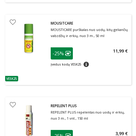
MOUSITCARE
MOUSTICARE purškalas nuo uodų, kitų geliančių
vabzdžių ir erkių, nuo 3 m., 50 ml
patarimas
11,99 €
-25%
Lojalumo klubo narių nuolaida
:
patarimas
Įvedus kodą VESK25
VESK25
patarimas
REPELENT PLUS
REPELENT PLUS repelentas nuo uodų ir erkių,
nuo 3 m., 1 vnt., 150 ml
patarimas
3,99 €