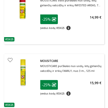
MOUSTICARE odos purškalas nuo uodų, kitų
geliančių vabzdžių ir erkių INFESTED AREAS, 75
ml
patarimas
14,99 €
-25%
Lojalumo klubo narių nuolaida
:
patarimas
Įvedus kodą VESK25
VESK25
patarimas
MOUSITCARE
MOUSTICARE purškalas nuo uodų, kitų geliančių
vabzdžių ir erkių FAMILY, nuo 3 m., 125 ml
patarimas
15,99 €
-25%
Lojalumo klubo narių nuolaida
:
patarimas
Įvedus kodą VESK25
VESK25
patarimas