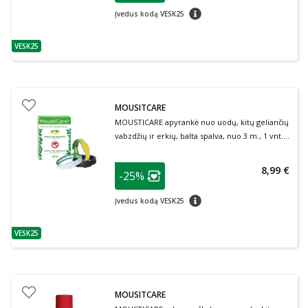
patarimas
Įvedus kodą VESK25
VESK25
patarimas
MOUSITCARE
MOUSTICARE apyrankė nuo uodų, kitų geliančių
vabzdžių ir erkių, balta spalva, nuo 3 m., 1 vnt.,
1 vnt.
patarimas
8,99 €
-25%
Lojalumo klubo narių nuolaida
:
patarimas
Įvedus kodą VESK25
VESK25
patarimas
MOUSITCARE