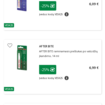
patarimas
6,09 €
-25%
Lojalumo klubo narių nuolaida
:
patarimas
Įvedus kodą VESK25
VESK25
patarimas
AFTER BITE
AFTER BITE raminamasis pieštukas po vabzdžių
įkandimo, 14 ml
patarimas
6,99 €
-25%
Lojalumo klubo narių nuolaida
:
patarimas
Įvedus kodą VESK25
VESK25
patarimas