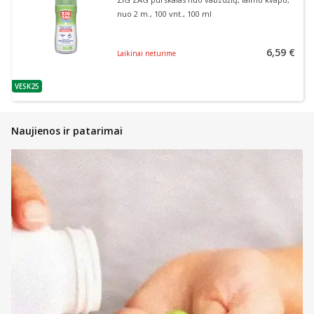
nuo 2 m., 100 vnt., 100 ml
6,59 €
Laikinai neturime
VESK25
patarimas
Naujienos ir patarimai