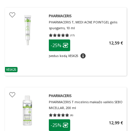
PHARMACERIS
PHARMACERIS T, MEDI ACNE POINTGEL gelis
spuogams, 10 ml
(
17
)
Vidutinis įvertinimas 4.88
Įvertinimų skaičius 17
patarimas
12,59 €
-25%
Lojalumo klubo narių nuolaida
:
patarimas
Įvedus kodą VESK25
VESK25
patarimas
PHARMACERIS
PHARMACERIS T micelinis makiažo valiklis SEBO
MICELLAR, 200 ml
(
6
)
Vidutinis įvertinimas 5.00
Įvertinimų skaičius 6
patarimas
12,99 €
-25%
Lojalumo klubo narių nuolaida
: