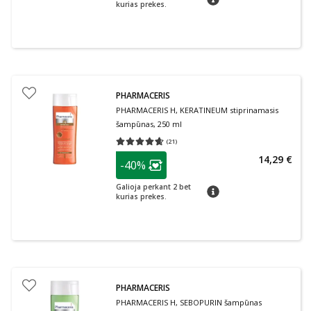
kurias prekes.
PHARMACERIS
PHARMACERIS H, KERATINEUM stiprinamasis
šampūnas, 250 ml
(
21
)
Vidutinis įvertinimas 4.62
Įvertinimų skaičius 21
patarimas
14,29 €
-40%
Lojalumo klubo narių nuolaida
:
Galioja perkant 2 bet
patarimas
kurias prekes.
PHARMACERIS
PHARMACERIS H, SEBOPURIN šampūnas