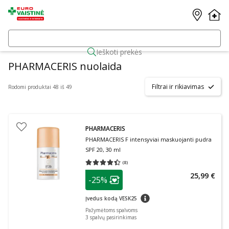
Ieškoti prekės
PHARMACERIS nuolaida
Filtrai ir rikiavimas
Rodomi produktai 48 iš 49
PHARMACERIS
PHARMACERIS F intensyviai maskuojanti pudra
SPF 20, 30 ml
(
8
)
Vidutinis įvertinimas 4.38
Įvertinimų skaičius 8
patarimas
25,99 €
-25%
Lojalumo klubo narių nuolaida
:
patarimas
Įvedus kodą VESK25
Pažymėtoms spalvoms
3
spalvų pasirinkimas