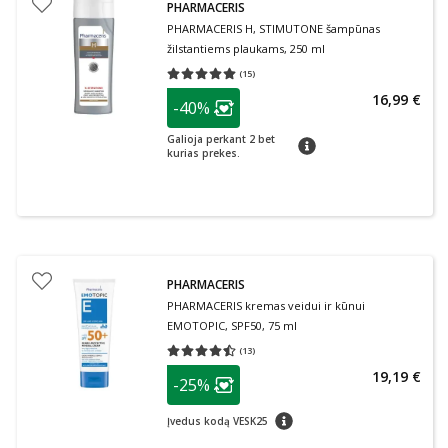
PHARMACERIS
PHARMACERIS H, STIMUTONE šampūnas
žilstantiems plaukams, 250 ml
(
15
)
Vidutinis įvertinimas 5.00
Įvertinimų skaičius 15
patarimas
16,99 €
-40%
Lojalumo klubo narių nuolaida
:
Galioja perkant 2 bet
patarimas
kurias prekes.
PHARMACERIS
PHARMACERIS kremas veidui ir kūnui
EMOTOPIC, SPF50, 75 ml
(
13
)
Vidutinis įvertinimas 4.46
Įvertinimų skaičius 13
patarimas
19,19 €
-25%
Lojalumo klubo narių nuolaida
:
patarimas
Įvedus kodą VESK25