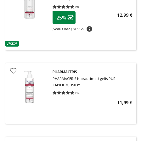
(
9
)
Vidutinis įvertinimas 5.00
Įvertinimų skaičius 9
patarimas
12,99 €
-25%
Lojalumo klubo narių nuolaida
:
patarimas
Įvedus kodą VESK25
VESK25
patarimas
PHARMACERIS
PHARMACERIS N prausimosi gelis PURI
CAPILIUM, 190 ml
(
19
)
Vidutinis įvertinimas 4.89
Įvertinimų skaičius 19
11,99 €