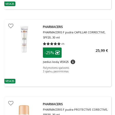
VESK25
patarimas
PHARMACERIS
PHARMACERIS F pudra CAPILLAR CORRECTIVE,
SPF20, 30 ml
(
7
)
Vidutinis įvertinimas 5.00
Įvertinimų skaičius 7
patarimas
25,99 €
-25%
Lojalumo klubo narių nuolaida
:
patarimas
Įvedus kodą VESK25
Pažymėtoms spalvoms
3
spalvų pasirinkimas
VESK25
patarimas
PHARMACERIS
PHARMACERIS F pudra PROTECTIVE CORECTIVE,
SPF50, 30 ml