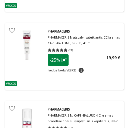
VESK25
patarimas
PHARMACERIS
PHARMACERIS N atspalvį suteikiantis CC kremas
CAPILAR-TONE, SPF 30, 40 ml
(
28
)
Vidutinis įvertinimas 4.79
Įvertinimų skaičius 28
patarimas
19,99 €
-25%
Lojalumo klubo narių nuolaida
:
patarimas
Įvedus kodą VESK25
VESK25
patarimas
PHARMACERIS
PHARMACERIS N, CAPI HIALURON C kremas
brandžiai odai su išsiplėtusiais kapiliarais, SPF20,
50 ml