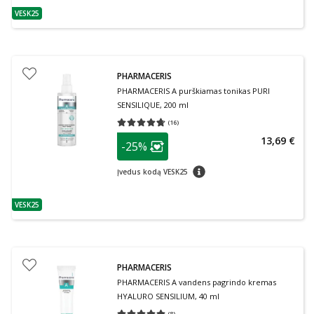
VESK25
patarimas
PHARMACERIS
PHARMACERIS A purškiamas tonikas PURI
SENSILIQUE, 200 ml
(
16
)
Vidutinis įvertinimas 4.69
Įvertinimų skaičius 16
patarimas
13,69 €
-25%
Lojalumo klubo narių nuolaida
:
patarimas
Įvedus kodą VESK25
VESK25
patarimas
PHARMACERIS
PHARMACERIS A vandens pagrindo kremas
HYALURO SENSILIUM, 40 ml
(
8
)