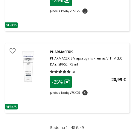
-25%
Lojalumo klubo narių nuolaida
:
patarimas
Įvedus kodą VESK25
VESK25
patarimas
PHARMACERIS
PHARMACERIS V apsauginis kremas VITI MELO
DAY, SPF50, 75 ml
(
2
)
Vidutinis įvertinimas 5.00
Įvertinimų skaičius 2
patarimas
20,99 €
-25%
Lojalumo klubo narių nuolaida
:
patarimas
Įvedus kodą VESK25
VESK25
patarimas
Rodoma 1 - 48 iš 49