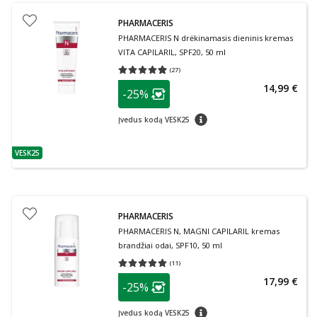
PHARMACERIS
PHARMACERIS N drėkinamasis dieninis kremas
VITA CAPILARIL, SPF20, 50 ml
(
27
)
Vidutinis įvertinimas 4.93
Įvertinimų skaičius 27
patarimas
14,99 €
-25%
Lojalumo klubo narių nuolaida
:
patarimas
Įvedus kodą VESK25
VESK25
patarimas
PHARMACERIS
PHARMACERIS N, MAGNI CAPILARIL kremas
brandžiai odai, SPF10, 50 ml
(
11
)
Vidutinis įvertinimas 5.00
Įvertinimų skaičius 11
patarimas
17,99 €
-25%
Lojalumo klubo narių nuolaida
:
patarimas
Įvedus kodą VESK25