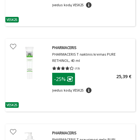
patarimas
Įvedus kodą VESK25
VESK25
patarimas
PHARMACERIS
PHARMACERIS T naktinis kremas PURE
RETHINOL, 40 ml
(
13
)
Vidutinis įvertinimas 4.23
Įvertinimų skaičius 13
patarimas
25,39 €
-25%
Lojalumo klubo narių nuolaida
:
patarimas
Įvedus kodą VESK25
VESK25
patarimas
PHARMACERIS
PHARMACERIS T prausimosi gelis PURI