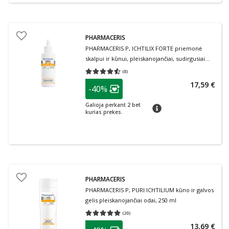
PHARMACERIS
PHARMACERIS P, ICHTILIX FORTE priemonė
skalpui ir kūnui, pleiskanojančiai, sudirgusiai
odai, 125 ml
(
8
)
Vidutinis įvertinimas 4.50
Įvertinimų skaičius 8
patarimas
17,59 €
-40%
Lojalumo klubo narių nuolaida
:
Galioja perkant 2 bet
patarimas
kurias prekes.
PHARMACERIS
PHARMACERIS P, PURI ICHTILIUM kūno ir galvos
gelis pleiskanojančiai odai, 250 ml
(
20
)
Vidutinis įvertinimas 5.00
Įvertinimų skaičius 20
patarimas
13,69 €