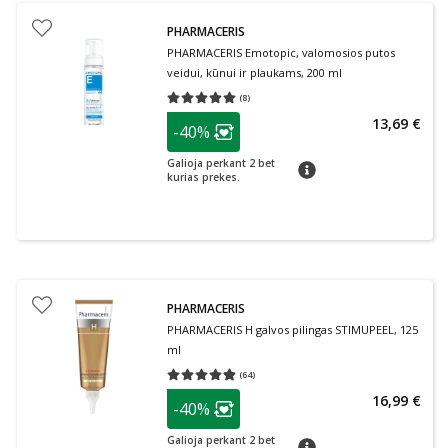
PHARMACERIS
PHARMACERIS Emotopic, valomosios putos
veidui, kūnui ir plaukams, 200 ml
(
8
)
Vidutinis įvertinimas 5.00
Įvertinimų skaičius 8
patarimas
13,69 €
-40%
Lojalumo klubo narių nuolaida
:
Galioja perkant 2 bet
patarimas
kurias prekes.
PHARMACERIS
PHARMACERIS H galvos pilingas STIMUPEEL, 125
ml
(
64
)
Vidutinis įvertinimas 4.80
Įvertinimų skaičius 64
patarimas
16,99 €
-40%
Lojalumo klubo narių nuolaida
:
Galioja perkant 2 bet
patarimas