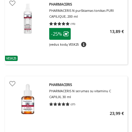
PHARMACERIS
PHARMACERIS N purškiamas tonikas PURI
CAPILIQUE, 200 ml
(
15
)
Vidutinis įvertinimas 5.00
Įvertinimų skaičius 15
patarimas
13,89 €
-25%
Lojalumo klubo narių nuolaida
:
patarimas
Įvedus kodą VESK25
VESK25
patarimas
PHARMACERIS
PHARMACERIS N serumas su vitaminu C
CAPILIX, 30 ml
(
27
)
Vidutinis įvertinimas 4.74
Įvertinimų skaičius 27
23,99 €