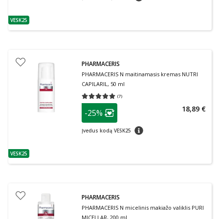
VESK25
patarimas
PHARMACERIS
PHARMACERIS N maitinamasis kremas NUTRI
CAPILARIL, 50 ml
(
7
)
Vidutinis įvertinimas 5.00
Įvertinimų skaičius 7
patarimas
18,89 €
-25%
Lojalumo klubo narių nuolaida
:
patarimas
Įvedus kodą VESK25
VESK25
patarimas
PHARMACERIS
PHARMACERIS N micelinis makiažo valiklis PURI
MICELLAR, 200 ml