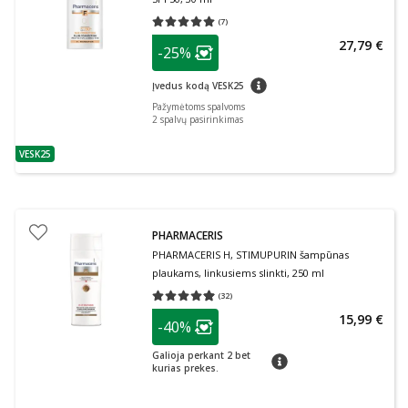
(
7
)
Vidutinis įvertinimas 5.00
Įvertinimų skaičius 7
patarimas
27,79 €
-25%
Lojalumo klubo narių nuolaida
:
patarimas
Įvedus kodą VESK25
Pažymėtoms spalvoms
2
spalvų pasirinkimas
VESK25
patarimas
PHARMACERIS
PHARMACERIS H, STIMUPURIN šampūnas
plaukams, linkusiems slinkti, 250 ml
(
32
)
Vidutinis įvertinimas 4.94
Įvertinimų skaičius 32
patarimas
15,99 €
-40%
Lojalumo klubo narių nuolaida
:
Galioja perkant 2 bet
patarimas
kurias prekes.