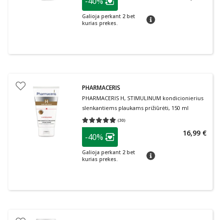
-40%
Lojalumo klubo narių nuolaida
:
Galioja perkant 2 bet
patarimas
kurias prekes.
PHARMACERIS
PHARMACERIS H, STIMULINUM kondicionierius
slenkantiems plaukams prižiūrėti, 150 ml
(
30
)
Vidutinis įvertinimas 4.87
Įvertinimų skaičius 30
patarimas
16,99 €
-40%
Lojalumo klubo narių nuolaida
:
Galioja perkant 2 bet
patarimas
kurias prekes.