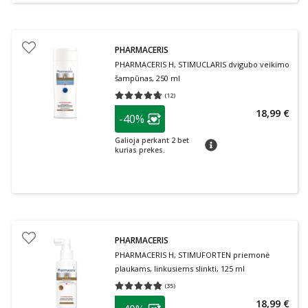
PHARMACERIS
PHARMACERIS H, STIMUCLARIS dvigubo veikimo
šampūnas, 250 ml
(
12
)
Vidutinis įvertinimas 4.67
Įvertinimų skaičius 12
patarimas
18,99 €
-40%
Lojalumo klubo narių nuolaida
:
Galioja perkant 2 bet
patarimas
kurias prekes.
PHARMACERIS
PHARMACERIS H, STIMUFORTEN priemonė
plaukams, linkusiems slinkti, 125 ml
(
35
)
Vidutinis įvertinimas 4.77
Įvertinimų skaičius 35
patarimas
18,99 €