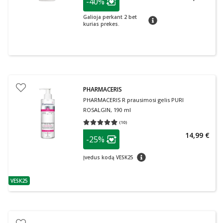
-40%
Lojalumo klubo narių nuolaida
:
Galioja perkant 2 bet
patarimas
kurias prekes.
PHARMACERIS
PHARMACERIS R prausimosi gelis PURI
ROSALGIN, 190 ml
(
10
)
Vidutinis įvertinimas 4.90
Įvertinimų skaičius 10
patarimas
14,99 €
-25%
Lojalumo klubo narių nuolaida
:
patarimas
Įvedus kodą VESK25
VESK25
patarimas