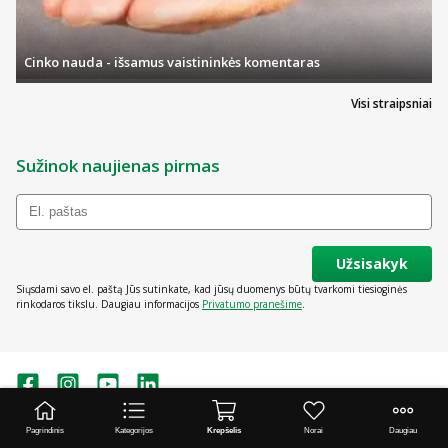
Cinko nauda - išsamus vaistininkės komentaras
Visi straipsniai
Sužinok naujienas pirmas
Užsisakyk
Siųsdami savo el. paštą Jūs sutinkate, kad jūsų duomenys būtų tvarkomi tiesioginės
rinkodaros tikslu. Daugiau informacijos
Privatumo pranešime
.
Pagrindinis
Kategorijos
Krepšelis
Norai
Daugiau