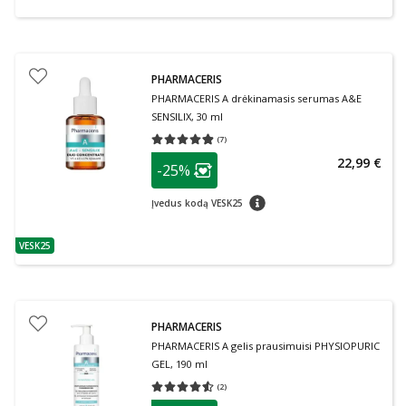
PHARMACERIS
PHARMACERIS A drėkinamasis serumas A&E
SENSILIX, 30 ml
(
7
)
Vidutinis įvertinimas 4.86
Įvertinimų skaičius 7
patarimas
22,99 €
-25%
Lojalumo klubo narių nuolaida
:
patarimas
Įvedus kodą VESK25
VESK25
patarimas
PHARMACERIS
PHARMACERIS A gelis prausimuisi PHYSIOPURIC
GEL, 190 ml
(
2
)
Vidutinis įvertinimas 4.50
Įvertinimų skaičius 2