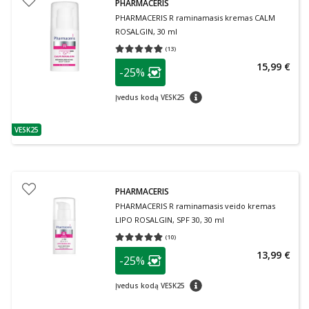
PHARMACERIS
PHARMACERIS R raminamasis kremas CALM
ROSALGIN, 30 ml
(
13
)
Vidutinis įvertinimas 4.92
Įvertinimų skaičius 13
patarimas
15,99 €
-25%
Lojalumo klubo narių nuolaida
:
patarimas
Įvedus kodą VESK25
VESK25
patarimas
PHARMACERIS
PHARMACERIS R raminamasis veido kremas
LIPO ROSALGIN, SPF 30, 30 ml
(
10
)
Vidutinis įvertinimas 4.80
Įvertinimų skaičius 10
patarimas
13,99 €
-25%
Lojalumo klubo narių nuolaida
:
patarimas
Įvedus kodą VESK25