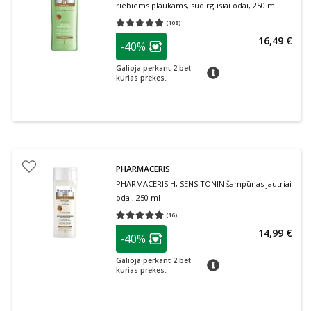
riebiems plaukams, sudirgusiai odai, 250 ml
(
108
)
Vidutinis įvertinimas 4.84
Įvertinimų skaičius 108
patarimas
16,49 €
-40%
Lojalumo klubo narių nuolaida
:
Galioja perkant 2 bet
patarimas
kurias prekes.
PHARMACERIS
PHARMACERIS H, SENSITONIN šampūnas jautriai
odai, 250 ml
(
16
)
Vidutinis įvertinimas 4.75
Įvertinimų skaičius 16
patarimas
14,99 €
-40%
Lojalumo klubo narių nuolaida
:
Galioja perkant 2 bet
patarimas
kurias prekes.