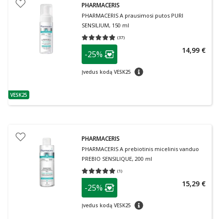
PHARMACERIS
PHARMACERIS A prausimosi putos PURI
SENSILIUM, 150 ml
(
37
)
Vidutinis įvertinimas 4.81
Įvertinimų skaičius 37
patarimas
14,99 €
-25%
Lojalumo klubo narių nuolaida
:
patarimas
Įvedus kodą VESK25
VESK25
patarimas
PHARMACERIS
PHARMACERIS A prebiotinis micelinis vanduo
PREBIO SENSILIQUE, 200 ml
(
1
)
Vidutinis įvertinimas 5.00
Įvertinimų skaičius 1
patarimas
15,29 €
-25%
Lojalumo klubo narių nuolaida
:
patarimas
Įvedus kodą VESK25