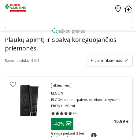
Ieškoti prekės
Plaukų apimtį ir spalvą koreguojančios
priemonės
Filtrai ir rikiavimas
Rodomi produktai 6 iš 6
Tik internetu
ELGON
ELGON plaukų spalvos korektorius vyrams
EBONY, 150 ml
(
3
)
Vidutinis įvertinimas 5.00
Įvertinimų skaičius 3
patarimas
15,99 €
-40%
Lojalumo klubo narių nuolaida
:
Galioja perkant 2 bet
patarimas