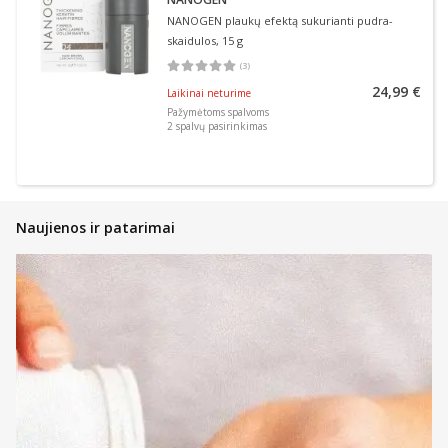
NANOGEN plaukų efektą sukurianti pudra-
skaidulos, 15 g
(
3
)
Vidutinis įvertinimas 5.00
Įvertinimų skaičius 3
24,99 €
Laikinai neturime
Pažymėtoms spalvoms
2
spalvų pasirinkimas
Naujienos ir patarimai