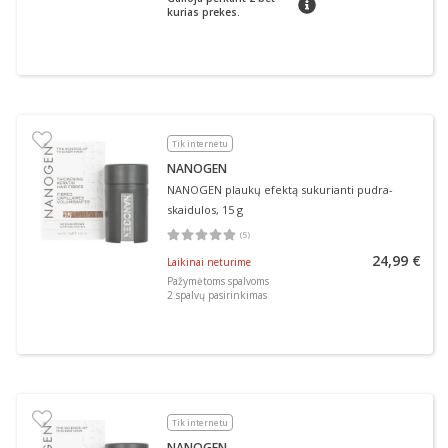
kurias prekes.
Tik internetu
NANOGEN
NANOGEN plaukų efektą sukurianti pudra-
skaidulos, 15 g
(
5
)
Vidutinis įvertinimas 5.00
Įvertinimų skaičius 5
24,99 €
Laikinai neturime
Pažymėtoms spalvoms
2
spalvų pasirinkimas
Tik internetu
NANOGEN