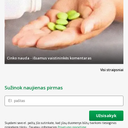
Cinko nauda - išsamus vaistininkės komentaras
Visi straipsniai
Sužinok naujienas pirmas
Užsisakyk
Siųsdami savo el. paštą Jūs sutinkate, kad jūsų duomenys būtų tvarkomi tiesioginės
rinkodaros tikslu. Daugiau informacijos
Privatumo pranešime
.