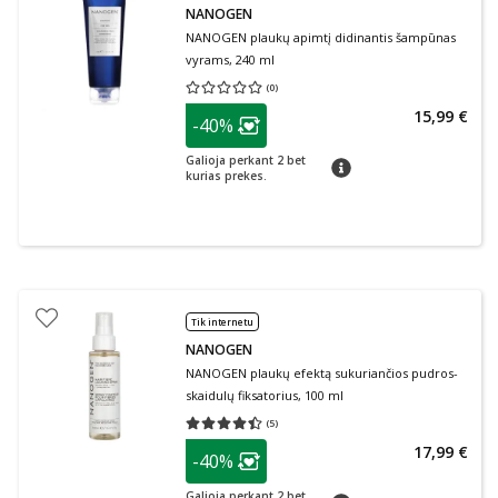
NANOGEN
NANOGEN plaukų apimtį didinantis šampūnas
vyrams, 240 ml
(
0
)
Vidutinis įvertinimas 0.00
Įvertinimų skaičius 0
patarimas
15,99 €
-40%
Lojalumo klubo narių nuolaida
:
Galioja perkant 2 bet
patarimas
kurias prekes.
Tik internetu
NANOGEN
NANOGEN plaukų efektą sukuriančios pudros-
skaidulų fiksatorius, 100 ml
(
5
)
Vidutinis įvertinimas 4.40
Įvertinimų skaičius 5
patarimas
17,99 €
-40%
Lojalumo klubo narių nuolaida
:
Galioja perkant 2 bet
patarimas