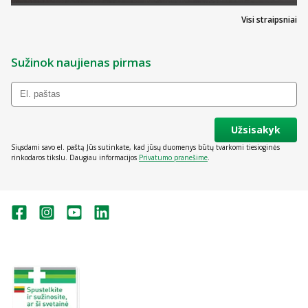
Visi straipsniai
Sužinok naujienas pirmas
Užsisakyk
Siųsdami savo el. paštą Jūs sutinkate, kad jūsų duomenys būtų tvarkomi tiesioginės
rinkodaros tikslu. Daugiau informacijos
Privatumo pranešime
.
Valstybinė vaistų kontrolės tarnyba
prie Lietuvos Respublikos sveikatos
apsaugos ministerijos:
Studentų g. 45A, Vilnius
+370 5 263 9264
vvkt@vvkt.lt