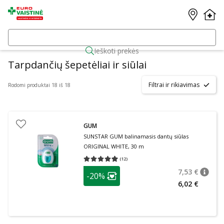
Ieškoti prekės
Tarpdančių šepetėliai ir siūlai
Filtrai ir rikiavimas
Rodomi produktai 18 iš 18
GUM
SUNSTAR GUM balinamasis dantų siūlas
ORIGINAL WHITE, 30 m
(
12
)
Vidutinis įvertinimas 4.92
Įvertinimų skaičius 12
patarimas
7,53 €
-20%
patari
Įprasta
Lojalumo klubo narių nuolaida
:
6,02 €