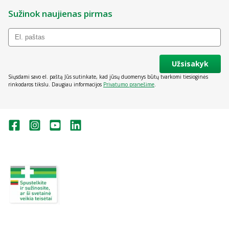
Sužinok naujienas pirmas
Užsisakyk
Siųsdami savo el. paštą Jūs sutinkate, kad jūsų duomenys būtų tvarkomi tiesioginės
rinkodaros tikslu. Daugiau informacijos
Privatumo pranešime
.
Valstybinė vaistų kontrolės tarnyba
prie Lietuvos Respublikos sveikatos
apsaugos ministerijos:
Studentų g. 45A, Vilnius
+370 5 263 9264
vvkt@vvkt.lt
https://www.vvkt.lt