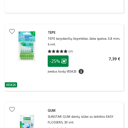
TEPE
TEPE tarpdančių šepetėliai, žalia spalva, 0,8 mm,
6 vnt.
(
27
)
Vidutinis įvertinimas 4.96
Įvertinimų skaičius 27
patarimas
7,39 €
-25%
Lojalumo klubo narių nuolaida
:
patarimas
Įvedus kodą VESK25
VESK25
patarimas
GUM
SUNSTAR GUM dantų siūlai su laikikliu EASY
FLOSSERS, 30 vnt.