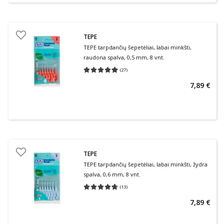
TEPE
TEPE tarpdančių šepetėliai, labai minkšti,
raudona spalva, 0,5 mm, 8 vnt.
(
27
)
Vidutinis įvertinimas 4.96
Įvertinimų skaičius 27
7,89 €
TEPE
TEPE tarpdančių šepetėliai, labai minkšti, žydra
spalva, 0,6 mm, 8 vnt.
(
13
)
Vidutinis įvertinimas 4.69
Įvertinimų skaičius 13
7,89 €