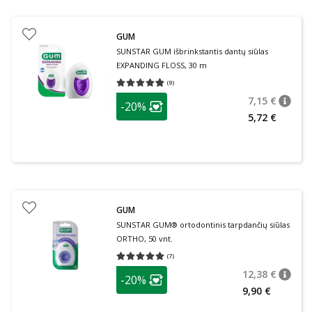
GUM
SUNSTAR GUM išbrinkstantis dantų siūlas
EXPANDING FLOSS, 30 m
(
9
)
Vidutinis įvertinimas 4.78
Įvertinimų skaičius 9
patarimas
7,15 €
-20%
patari
Įprasta
Lojalumo klubo narių nuolaida
:
5,72 €
GUM
SUNSTAR GUM® ortodontinis tarpdančių siūlas
ORTHO, 50 vnt.
(
7
)
Vidutinis įvertinimas 5.00
Įvertinimų skaičius 7
patarimas
12,38 €
-20%
patari
Įprasta
Lojalumo klubo narių nuolaida
:
9,90 €