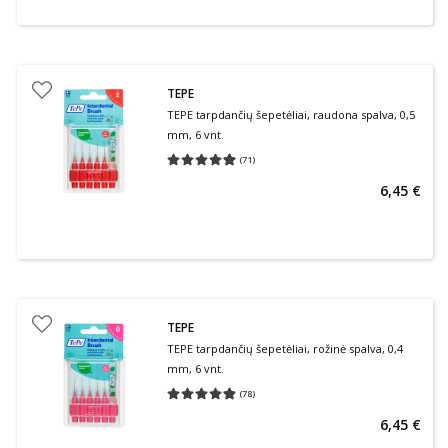
TEPE
TEPE tarpdančių šepetėliai, raudona spalva, 0,5
mm, 6 vnt.
(
71
)
Vidutinis įvertinimas 4.99
Įvertinimų skaičius 71
6,45 €
TEPE
TEPE tarpdančių šepetėliai, rožinė spalva, 0,4
mm, 6 vnt.
(
78
)
Vidutinis įvertinimas 4.86
Įvertinimų skaičius 78
6,45 €