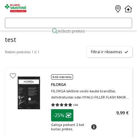
Ieškoti prekės
test
Filtrai ir rikiavimas
Rodomi produktai 1 iš 1
% tik internetu
FILORGA
FILORGA lakštinė veido kaukė brandžiai,
dehidratuotai odai HYALU-FILLER FLASH MASK,
1 vnt., 1 vnt.
(
44
)
Vidutinis įvertinimas 4.84
Įvertinimų skaičius 44
patarimas
9,99 €
-25%
Lojalumo klubo narių nuolaida
:
Galioja perkant 2 bet
patarimas
kurias prekes.