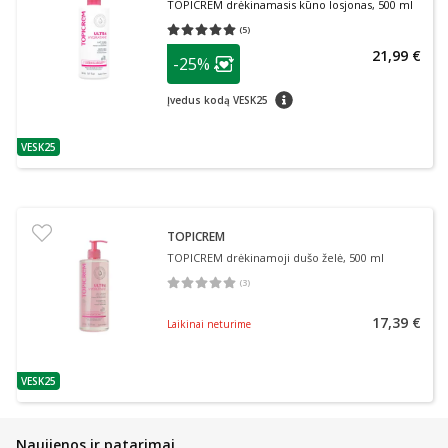
TOPICREM drėkinamasis kūno losjonas, 500 ml
(
5
)
Vidutinis įvertinimas 5.00
Įvertinimų skaičius 5
patarimas
21,99 €
-25%
Lojalumo klubo narių nuolaida
:
patarimas
Įvedus kodą VESK25
VESK25
patarimas
TOPICREM
TOPICREM drėkinamoji dušo želė, 500 ml
(
3
)
Vidutinis įvertinimas 5.00
Įvertinimų skaičius 3
17,39 €
Laikinai neturime
VESK25
patarimas
Naujienos ir patarimai