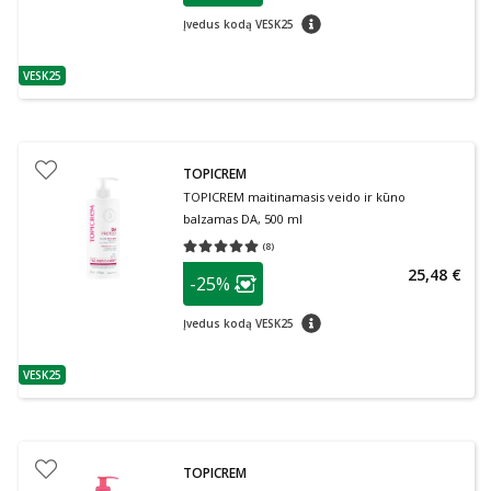
patarimas
Įvedus kodą VESK25
VESK25
patarimas
TOPICREM
TOPICREM maitinamasis veido ir kūno
balzamas DA, 500 ml
(
8
)
Vidutinis įvertinimas 5.00
Įvertinimų skaičius 8
patarimas
25,48 €
-25%
Lojalumo klubo narių nuolaida
:
patarimas
Įvedus kodą VESK25
VESK25
patarimas
TOPICREM