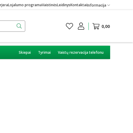
rjera
Lojalumo programa
Vaistinės
Leidinys
Kontaktai
Informacija
0,00
Skiepai
Tyrimai
Vaistų rezervacija telefonu