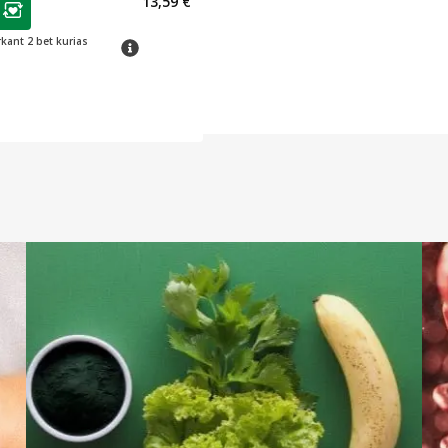
13,59 €
ojalumo klubo narių nuolaida
:
rkant 2 bet kurias
patarimas