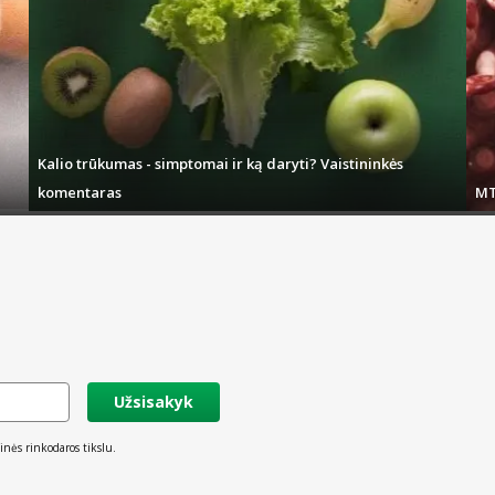
Kalio trūkumas - simptomai ir ką daryti? Vaistininkės
komentaras
MT
Užsisakyk
inės rinkodaros tikslu.