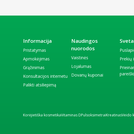
Informacija
Naudingos
Sveta
nuorodos
Pristatymas
Puslap
Vaistinės
Apmokėjimas
Prekių
Lojalumas
Grąžinimas
Priein
pareiš
Dovanų kuponai
Konsultacijos internetu
Palikti atsiliepimą
Korėjietiška kosmetika
Vitaminas D
Pulsoksimetrai
Kreatinas
Veido 