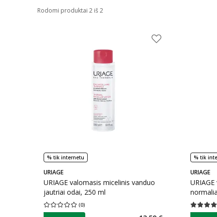
Rodomi produktai 2 iš 2
% tik internetu
% tik int
URIAGE
URIAGE
URIAGE valomasis micelinis vanduo
URIAGE 
jautriai odai, 250 ml
normalia
(
0
)
Vidutinis įvertinimas 0.00
Įvertinimų skaičius 0
Vidutinis 
patarimas
patarim