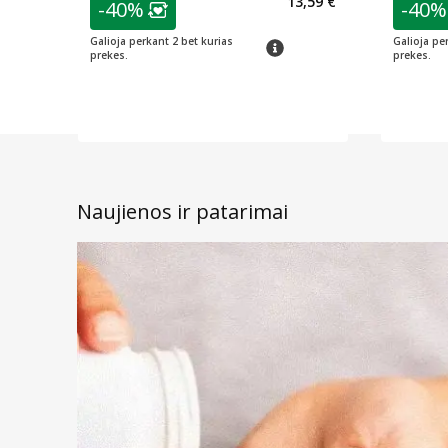
13,59 €
-40%
-40%
Lojalumo klubo narių nuolaida
:
L
Galioja perkant 2 bet kurias
Galioja pe
patarimas
prekes.
prekes.
Naujienos ir patarimai