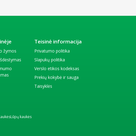
inėje
Teisinė informacija
io žymos
Privatumo politika
 išdėstymas
Slapukų politika
amumo
Verslo etikos kodeksas
kimas
Prekių kokybė ir sauga
Taisyklės
kaukės
Lūpų kaukės