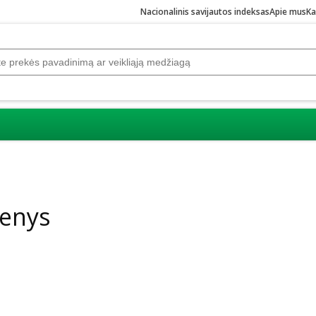
Nacionalinis savijautos indeksas
Apie mus
Ka
denys