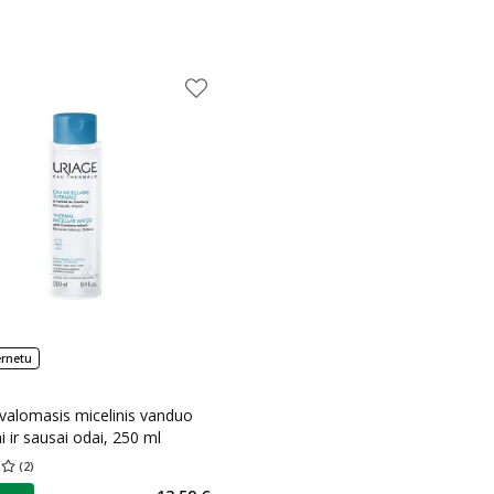
ernetu
valomasis micelinis vanduo
i ir sausai odai, 250 ml
(
2
)
įvertinimas 4.00
Įvertinimų skaičius 2
as