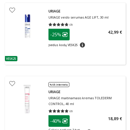
URIAGE
URIAGE veido serumas AGE LIFT, 30 ml
(
3
)
Vidutinis įvertinimas 4.67
Įvertinimų skaičius 3
patarimas
42,99 €
-25%
Lojalumo klubo narių nuolaida
:
patarimas
Įvedus kodą VESK25
VESK25
patarimas
% tik internetu
URIAGE
URIAGE maitinamasis kremas TOLEDERM
CONTROL, 40 ml
(
2
)
Vidutinis įvertinimas 5.00
Įvertinimų skaičius 2
patarimas
18,89 €
-40%
Lojalumo klubo narių nuolaida
: