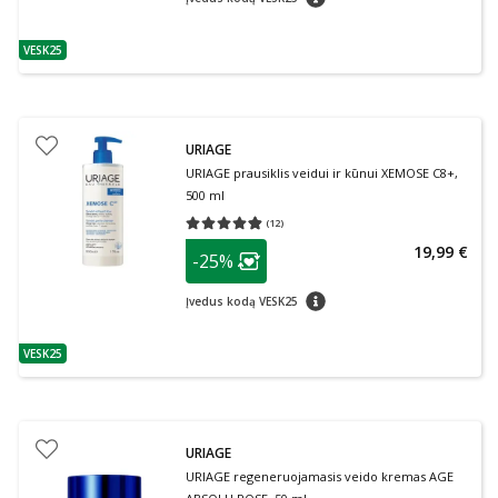
VESK25
patarimas
URIAGE
URIAGE prausiklis veidui ir kūnui XEMOSE C8+,
500 ml
(
12
)
Vidutinis įvertinimas 4.83
Įvertinimų skaičius 12
patarimas
19,99 €
-25%
Lojalumo klubo narių nuolaida
:
patarimas
Įvedus kodą VESK25
VESK25
patarimas
URIAGE
URIAGE regeneruojamasis veido kremas AGE