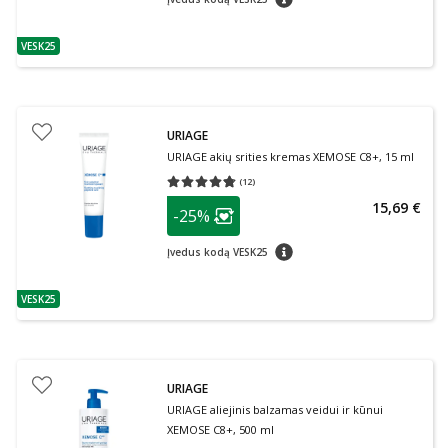
VESK25
patarimas
URIAGE
URIAGE akių srities kremas XEMOSE C8+, 15 ml
(
12
)
Vidutinis įvertinimas 4.75
Įvertinimų skaičius 12
patarimas
15,69 €
-25%
Lojalumo klubo narių nuolaida
:
patarimas
Įvedus kodą VESK25
VESK25
patarimas
URIAGE
URIAGE aliejinis balzamas veidui ir kūnui
XEMOSE C8+, 500 ml