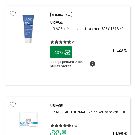
% tik internetu
URIAGE
URIAGE drėkininamasis kremas BABY 1ERE, 40
ml
(
5
)
Vidutinis įvertinimas 4.80
Įvertinimų skaičius 5
patarimas
11,29 €
-40%
Lojalumo klubo narių nuolaida
:
Galioja perkant 2 bet
patarimas
kurias prekes.
URIAGE
URIAGE EAU THERMALE veido kaukė nakčiai, 50
ml
(
103
)
Vidutinis įvertinimas 4.87
Įvertinimų skaičius 103
14,99 €