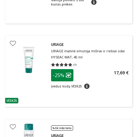
Galioja perkant 2 bet
patarimas
kurias prekes.
URIAGE
URIAGE matinė emulsija mišriai ir riebiai odai
HYSEAC MAT, 40 ml
(
7
)
Vidutinis įvertinimas 5.00
Įvertinimų skaičius 7
patarimas
17,69 €
-25%
Lojalumo klubo narių nuolaida
:
patarimas
Įvedus kodą VESK25
VESK25
patarimas
% tik internetu
URIAGE