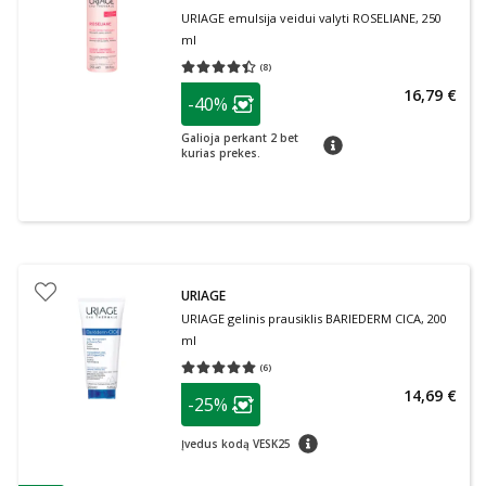
URIAGE emulsija veidui valyti ROSELIANE, 250
ml
(
8
)
Vidutinis įvertinimas 4.38
Įvertinimų skaičius 8
patarimas
16,79 €
-40%
Lojalumo klubo narių nuolaida
:
Galioja perkant 2 bet
patarimas
kurias prekes.
URIAGE
URIAGE gelinis prausiklis BARIEDERM CICA, 200
ml
(
6
)
Vidutinis įvertinimas 5.00
Įvertinimų skaičius 6
patarimas
14,69 €
-25%
Lojalumo klubo narių nuolaida
:
patarimas
Įvedus kodą VESK25