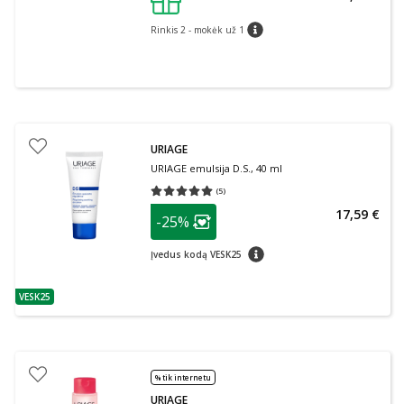
patarimas
Rinkis 2 - mokėk už 1
patarimas
URIAGE
URIAGE emulsija D.S., 40 ml
(
5
)
Vidutinis įvertinimas 5.00
Įvertinimų skaičius 5
patarimas
17,59 €
-25%
Lojalumo klubo narių nuolaida
:
patarimas
Įvedus kodą VESK25
VESK25
patarimas
% tik internetu
URIAGE