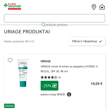
Ieškoti prekės
URIAGE PRODUKTAI
Filtrai ir rikiavimas
Rodomi produktai 48 iš 52
URIAGE
URIAGE veido kremas su atspalviu HYSEAC 3-
REGUL, SPF 30, 40 ml
(
6
)
Vidutinis įvertinimas 4.33
Įvertinimų skaičius 6
patarimas
19,09 €
-25%
Lojalumo klubo narių nuolaida
:
patarimas
Įvedus kodą VESK25
VESK25
patarimas