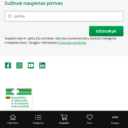
Sužinok naujienas pirmas
Užsisakyk
Siųsdami savo el. paštą Jūs sutinkate, kad jūsų duomenys būtų tvarkomi tiesioginės
rinkodaros tikslu. Daugiau informacijos
Privatumo pranešime
.
Valstybinė vaistų kontrolės tarnyba
prie Lietuvos Respublikos sveikatos
apsaugos ministerijos:
Studentų g. 45A, Vilnius
+370 5 263 9264
vvkt@vvkt.lt
https://www.vvkt.lt
Pagrindinis
Kategorijos
Krepšelis
Norai
Daugiau