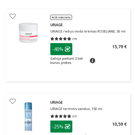
% tik internetu
URIAGE
URIAGE riebus veido kremas ROSELIANE, 50 ml
(
19
)
Vidutinis įvertinimas 4.79
Įvertinimų skaičius 19
patarimas
15,79 €
-40%
Lojalumo klubo narių nuolaida
:
Galioja perkant 2 bet
patarimas
kurias prekes.
URIAGE
URIAGE terminis vanduo, 150 ml
(
21
)
Vidutinis įvertinimas 4.90
Įvertinimų skaičius 21
patarimas
10,59 €
-25%
Lojalumo klubo narių nuolaida
: