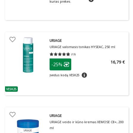
kurias prekes.
URIAGE
URIAGE valomasis tonikas HYSEAC, 250 ml
(
13
)
Vidutinis įvertinimas 4.77
Įvertinimų skaičius 13
patarimas
16,79 €
-25%
Lojalumo klubo narių nuolaida
:
patarimas
Įvedus kodą VESK25
VESK25
patarimas
URIAGE
URIAGE veido ir kūno kremas XEMOSE C8+, 200
ml