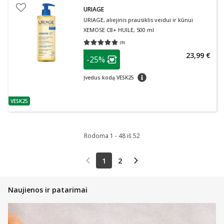
URIAGE
URIAGE, aliejinis prausiklis veidui ir kūnui
XEMOSE C8+ HUILE, 500 ml
(
9
)
Vidutinis įvertinimas 5.00
Įvertinimų skaičius 9
patarimas
23,99 €
-25%
Lojalumo klubo narių nuolaida
:
patarimas
Įvedus kodą VESK25
VESK25
patarimas
Rodoma 1 - 48 iš 52
1
2
Naujienos ir patarimai