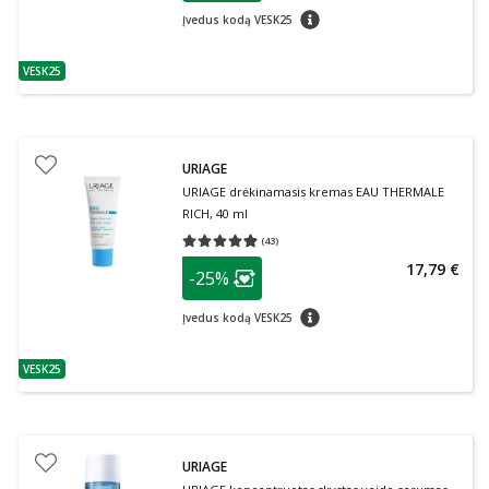
patarimas
Įvedus kodą VESK25
VESK25
patarimas
URIAGE
URIAGE drėkinamasis kremas EAU THERMALE
RICH, 40 ml
(
43
)
Vidutinis įvertinimas 4.88
Įvertinimų skaičius 43
patarimas
17,79 €
-25%
Lojalumo klubo narių nuolaida
:
patarimas
Įvedus kodą VESK25
VESK25
patarimas
URIAGE