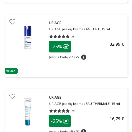
URIAGE
URIAGE paakių kremas AGE LIFT, 15 ml
(
2
)
Vidutinis įvertinimas 5.00
Įvertinimų skaičius 2
patarimas
32,99 €
-25%
Lojalumo klubo narių nuolaida
:
patarimas
Įvedus kodą VESK25
VESK25
patarimas
URIAGE
URIAGE paakių kremas EAU THERMALE, 15 ml
(
20
)
Vidutinis įvertinimas 4.85
Įvertinimų skaičius 20
patarimas
16,79 €
-25%
Lojalumo klubo narių nuolaida
:
patarimas
Įvedus kodą VESK25