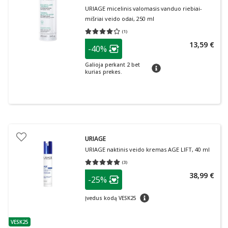
URIAGE micelinis valomasis vanduo riebiai-
mišriai veido odai, 250 ml
(
1
)
Vidutinis įvertinimas 4.00
Įvertinimų skaičius 1
patarimas
13,59 €
-40%
Lojalumo klubo narių nuolaida
:
Galioja perkant 2 bet
patarimas
kurias prekes.
URIAGE
URIAGE naktinis veido kremas AGE LIFT, 40 ml
(
3
)
Vidutinis įvertinimas 5.00
Įvertinimų skaičius 3
patarimas
38,99 €
-25%
Lojalumo klubo narių nuolaida
:
patarimas
Įvedus kodą VESK25
VESK25
patarimas