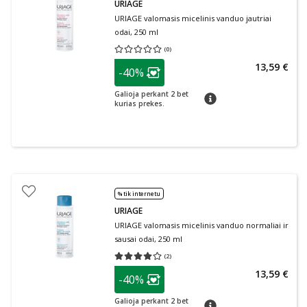
URIAGE
URIAGE valomasis micelinis vanduo jautriai
odai, 250 ml
(
0
)
Vidutinis įvertinimas 0.00
Įvertinimų skaičius 0
patarimas
13,59 €
-40%
Lojalumo klubo narių nuolaida
:
Galioja perkant 2 bet
patarimas
kurias prekes.
% tik internetu
URIAGE
URIAGE valomasis micelinis vanduo normaliai ir
sausai odai, 250 ml
(
2
)
Vidutinis įvertinimas 4.00
Įvertinimų skaičius 2
patarimas
13,59 €
-40%
Lojalumo klubo narių nuolaida
:
Galioja perkant 2 bet
patarimas