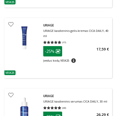
VESK25
patarimas
URIAGE
URIAGE kasdieninis gelis-kremas CICA DAILY, 40
ml
(
17
)
Vidutinis įvertinimas 4.94
Įvertinimų skaičius 17
patarimas
17,59 €
-25%
Lojalumo klubo narių nuolaida
:
patarimas
Įvedus kodą VESK25
VESK25
patarimas
URIAGE
URIAGE kasdieninis serumas CICA DAILY, 30 ml
(
20
)
Vidutinis įvertinimas 4.90
Įvertinimų skaičius 20
patarimas
26,29 €