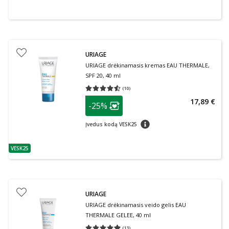
URIAGE
URIAGE drėkinamasis kremas EAU THERMALE,
SPF 20, 40 ml
(
10
)
Vidutinis įvertinimas 4.50
Įvertinimų skaičius 10
patarimas
17,89 €
-25%
Lojalumo klubo narių nuolaida
:
patarimas
Įvedus kodą VESK25
VESK25
patarimas
URIAGE
URIAGE drėkinamasis veido gelis EAU
THERMALE GELEE, 40 ml
(
13
)