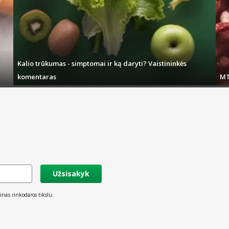
Kalio trūkumas - simptomai ir ką daryti? Vaistininkės
komentaras
MT
Užsisakyk
inės rinkodaros tikslu.