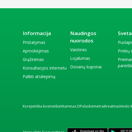
Informacija
Naudingos
Sveta
nuorodos
Pristatymas
Puslap
Vaistinės
Apmokėjimas
Prekių
Lojalumas
Grąžinimas
Priein
pareiš
Dovanų kuponai
Konsultacijos internetu
Palikti atsiliepimą
Korėjietiška kosmetika
Vitaminas D
Pulsoksimetrai
Kreatinas
Veido 