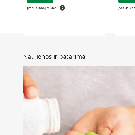
patarimas
Įvedus kodą VESK25
Įvedus ko
Naujienos ir patarimai