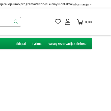
rjera
Lojalumo programa
Vaistinės
Leidinys
Kontaktai
Informacija
0,00
Skiepai
Tyrimai
Vaistų rezervacija telefonu