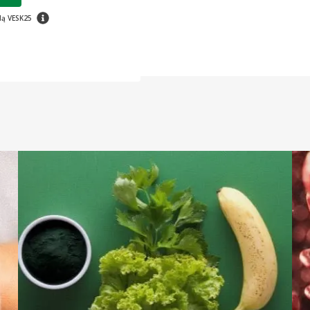
patarimas
dą VESK25