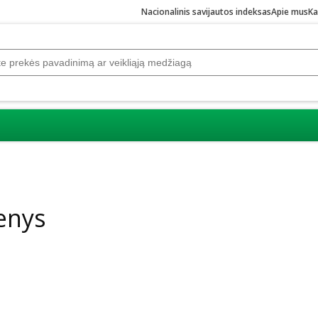
Nacionalinis savijautos indeksas
Apie mus
Ka
enys