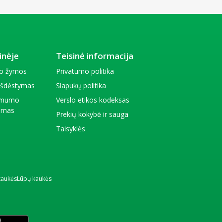
inėje
Teisinė informacija
io žymos
Privatumo politika
 išdėstymas
Slapukų politika
amumo
Verslo etikos kodeksas
kimas
Prekių kokybė ir sauga
Taisyklės
kaukės
Lūpų kaukės