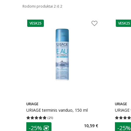
Rodomi produktai 2 iš 2
VESK25
VESK25
patarimas
patarim
URIAGE
URIAGE
URIAGE terminis vanduo, 150 ml
URIAGE 
(
21
)
Vidutinis įvertinimas 4.90
Įvertinimų skaičius 21
Vidutinis 
patarimas
patarim
10,59 €
-25%
-25%
Lojalumo klubo narių nuolaida
:
L