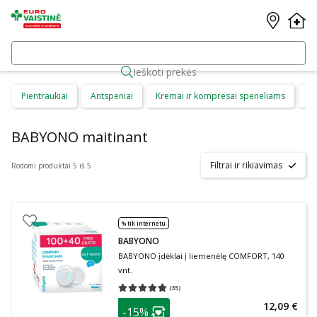
Ieškoti prekės
Pientraukiai
Antspeniai
Kremai ir kompresai speneliams
Ma
BABYONO maitinant
Filtrai ir rikiavimas
Rodomi produktai 5 iš 5
% tik internetu
BABYONO
BABYONO įdėklai į liemenėlę COMFORT, 140
vnt.
(
35
)
Vidutinis įvertinimas 4.71
Įvertinimų skaičius 35
patarimas
12,09 €
-15%