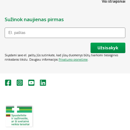
Visi straipsniai
Sužinok naujienas pirmas
Užsisakyk
Siųsdami savo el. paštą Jūs sutinkate, kad jūsų duomenys būtų tvarkomi tiesioginės
rinkodaros tikslu. Daugiau informacijos
Privatumo pranešime
.
Valstybinė vaistų kontrolės tarnyba
prie Lietuvos Respublikos sveikatos
apsaugos ministerijos:
Studentų g. 45A, Vilnius
+370 5 263 9264
vvkt@vvkt.lt
https://www.vvkt.lt