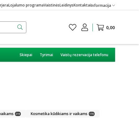
rjera
Lojalumo programa
Vaistinės
Leidinys
Kontaktai
Informacija
0,00
Skiepai
Tyrimai
Vaistų rezervacija telefonu
 vaikams
Kosmetika kūdikiams ir vaikams
219
170