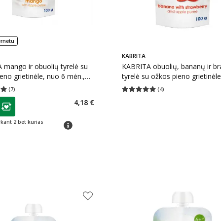
ernetu
KABRITA
mango ir obuolių tyrelė su
KABRITA obuolių, bananų ir br
eno grietinėle, nuo 6 mėn.,
tyrelė su ožkos pieno grietinėl
mėn., 100 g
(
7
)
(
4
)
įvertinimas 5.00
Įvertinimų skaičius 7
Vidutinis įvertinimas 5.00
Įvertinimų s
as
4,18 €
ojalumo klubo narių nuolaida
:
rkant 2 bet kurias
patarimas