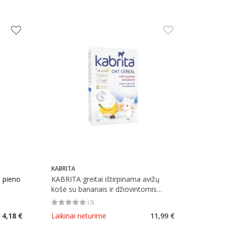
KABRITA
s pieno
KABRITA greitai ištirpinama avižų
košė su bananais ir džiovintomis
slyvomis, nuo 6 mėn., 180 g
(
3
)
kaičius 6
Vidutinis įvertinimas 5.00
Įvertinimų skaičius 3
4,18 €
Laikinai neturime
11,99 €