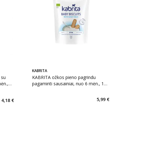
KABRITA
 su
KABRITA ožkos pieno pagrindu
mėn.,
pagaminti sausainiai, nuo 6 mėn., 115
g
kaičius 6
5,99 €
4,18 €