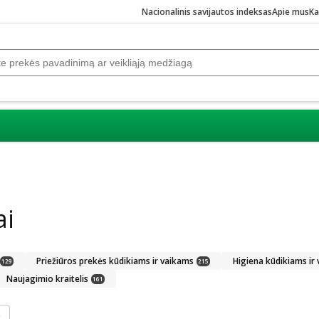
Nacionalinis savijautos indeksas
Apie mus
Ka
ai
Priežiūros prekės kūdikiams ir vaikams
Higiena kūdikiams ir
129
215
Naujagimio kraitelis
161