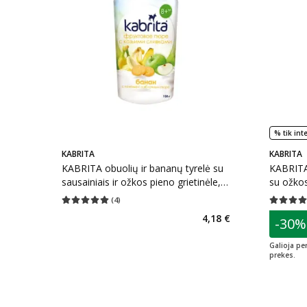
% tik int
KABRITA
KABRITA
KABRITA obuolių ir bananų tyrelė su
KABRITA 
sausainiais ir ožkos pieno grietinėle,
su ožkos
nuo 8 mėn.,, 100 g
100 g
(
4
)
Vidutinis įvertinimas 5.00
Įvertinimų skaičius 4
Vidutinis 
patarim
4,18 €
-30%
L
Galioja pe
prekes.