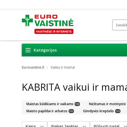
Kategorijos
Eurovaistine.lt
Vaikui ir mamai
KABRITA vaikui ir mam
Maistas kūdikiams ir vaikams
Nėštumas ir motinystė
150
Maisto papildai ir arbatos
Gimdyvės krepšelis
152
123
Kaina
Prekės ženklas
Rūšiuoti pagal