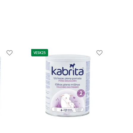
VESK25
patarimas