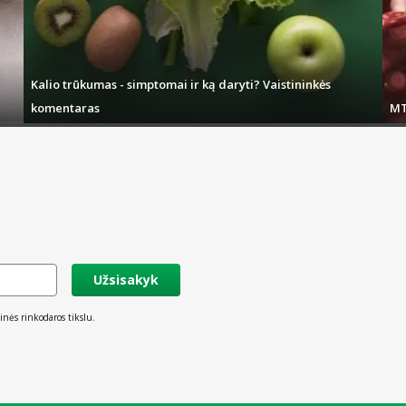
Kalio trūkumas - simptomai ir ką daryti? Vaistininkės
komentaras
MT
Užsisakyk
inės rinkodaros tikslu.