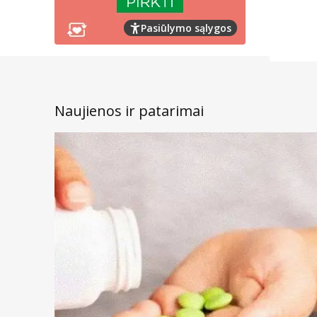
Pasiūlymo sąlygos
Naujienos ir patarimai