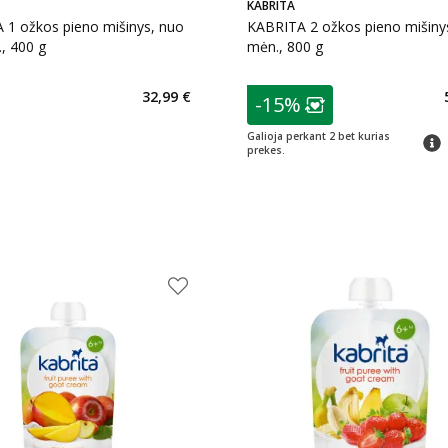
KABRITA
 1 ožkos pieno mišinys, nuo
KABRITA 2 ožkos pieno mišiny
, 400 g
mėn., 800 g
patarimas
32,99 €
-15%
Lojalumo klubo n
Galioja perkant 2 bet kurias
patar
prekes.