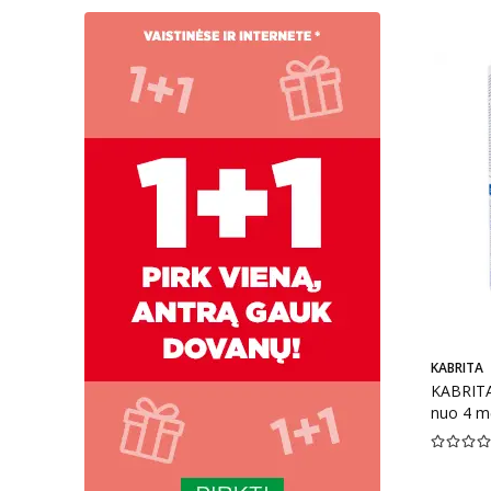
KABRITA
KABRITA 
nuo 4 mė
Vidutinis 