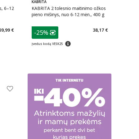
KABRITA
s, 6–12
KABRITA 2 tolesnio maitinimo ožkos
pieno mišinys, nuo 6-12 mėn., 400 g
patarimas
59,99 €
38,17 €
-25%
arių nuolaida
:
Lojalumo klubo narių nuolaida
:
patarimas
imas
Įvedus kodą VESK25