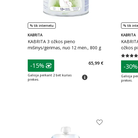
% tik internetu
% tik int
KABRITA
KABRITA
KABRITA 3 ožkos pieno
KABRITA 
mišinys/gėrimas, nuo 12 mėn., 800 g
ožkos pi
100 g
Vidutinis 
patarimas
65,99 €
patarim
-15%
-30%
Lojalumo klubo narių nuolaida
:
L
Galioja perkant 2 bet kurias
patarimas
Galioja pe
prekes.
prekes.