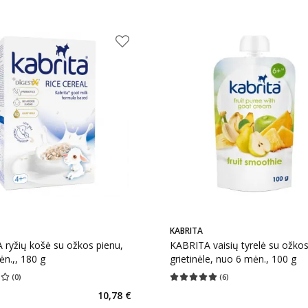
KABRITA
ryžių košė su ožkos pienu,
KABRITA vaisių tyrelė su ožko
n.,, 180 g
grietinėle, nuo 6 mėn., 100 g
(
0
)
(
6
)
įvertinimas 0.00
Įvertinimų skaičius 0
Vidutinis įvertinimas 5.00
Įvertinimų s
10,78 €