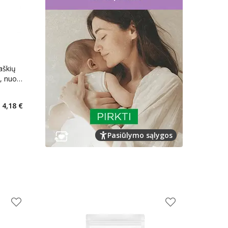
aškių
e, nuo 6
kaičius 4
4,18 €
Pasiūlymo sąlygos