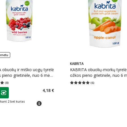
ernetu
KABRITA
obuolių ir miško uogų tyrelė
KABRITA obuolių-morkų tyrelė
 pieno grietinėle, nuo 6 mėn.,
ožkos pieno grietinėle, nuo 6 
100 g
(
8
)
(
6
)
įvertinimas 5.00
Įvertinimų skaičius 8
Vidutinis įvertinimas 5.00
Įvertinimų s
as
4,18 €
ojalumo klubo narių nuolaida
:
rkant 2 bet kurias
patarimas