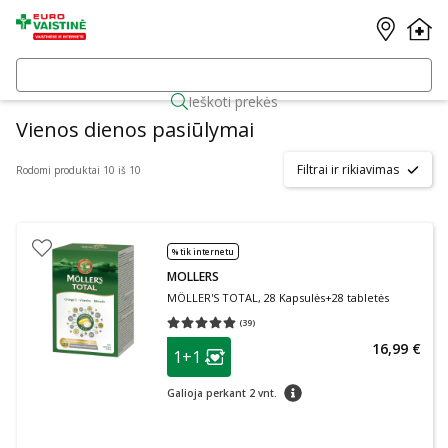
Ieškoti prekės
Vienos dienos pasiūlymai
Filtrai ir rikiavimas
Rodomi produktai 10 iš 10
% tik internetu
MOLLERS
MÖLLER'S TOTAL, 28 Kapsulės+28 tabletės
(
39
)
Vidutinis įvertinimas 5.00
Įvertinimų skaičius 39
patarimas
16,99 €
1+1
Lojalumo klubo narių nuolaida
:
patarimas
Galioja perkant 2 vnt.