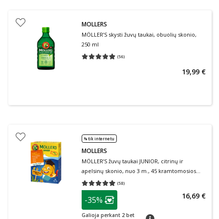
MOLLERS
MÖLLER’S skysti žuvų taukai, obuolių skonio,
250 ml
(
56
)
Vidutinis įvertinimas 4.88
Įvertinimų skaičius 56
19,99 €
% tik internetu
MOLLERS
MÖLLER’S žuvų taukai JUNIOR, citrinų ir
apelsinų skonio, nuo 3 m., 45 kramtomosios
tabletės
(
58
)
Vidutinis įvertinimas 4.98
Įvertinimų skaičius 58
patarimas
16,69 €
-35%
Lojalumo klubo narių nuolaida
:
Galioja perkant 2 bet
patarimas