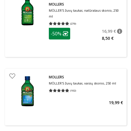
MOLLERS
MÖLLER'S žuvų taukai, natūralaus skonio, 250
ml
(
270
)
Vidutinis įvertinimas 4.92
Įvertinimų skaičius 270
patarimas
16,99 €
-50%
patari
Įprasta
Lojalumo klubo narių nuolaida
:
8,50 €
MOLLERS
MÖLLER'S žuvų taukai, vaisių skonio, 250 ml
(
102
)
Vidutinis įvertinimas 4.87
Įvertinimų skaičius 102
19,99 €