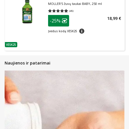
MOLLER'S žuvų taukai BABY, 250 ml
(
45
)
Vidutinis įvertinimas 4.89
Įvertinimų skaičius 45
patarimas
18,99 €
-25%
Lojalumo klubo narių nuolaida
:
patarimas
Įvedus kodą VESK25
VESK25
patarimas
Naujienos ir patarimai