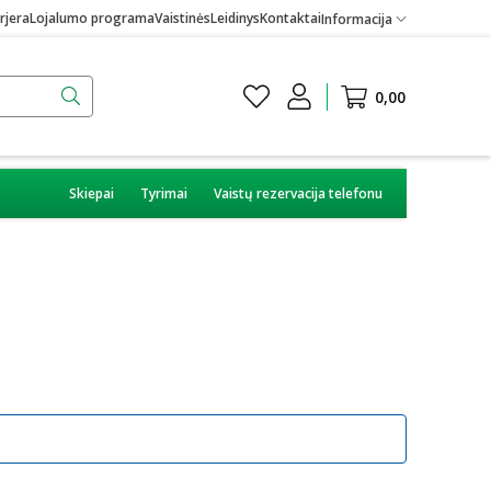
rjera
Lojalumo programa
Vaistinės
Leidinys
Kontaktai
Informacija
0,00
Skiepai
Tyrimai
Vaistų rezervacija telefonu