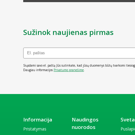
Sužinok naujienas pirmas
Siųsdami savo el. paštą Jūs sutinkate, kad jūsų duomenys būtų tvarkomi tiesiog
Daugiau informacijos
Privatumo pranešime
.
Informacija
Naudingos
Sveta
nuorodos
Pristatymas
Puslap