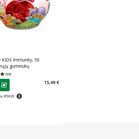
™ KIDS Immunity, 50
ųjų guminukų
(
60
)
įvertinimas 4.98
Įvertinimų skaičius 60
as
15,49 €
ojalumo klubo narių nuolaida
:
patarimas
dą VESK25