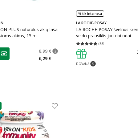
% tik internetu
ON
LA ROCHE-POSAY
ON PLUS natūralūs akių lašai
LA ROCHE-POSAY švelnus krem
sioms akims, 15 ml
veido prausiklis jautriai odai
TOLERIANE, 400 ml
(
88
)
Vidutinis įvertinimas 4.91
Įvertinimų s
as
8,99 €
patarimas
Įprasta kaina
:
8,99 €
ojalumo klubo narių nuolaida
:
6,29 €
DOVANA
patarimas
as