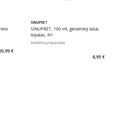
SINUPRET
inis
SINUPRET, 100 ml, geriamieji lašai,
tirpalas, N1
Vaistinis preparatas
kaičius 88
20,99 €
8,95 €