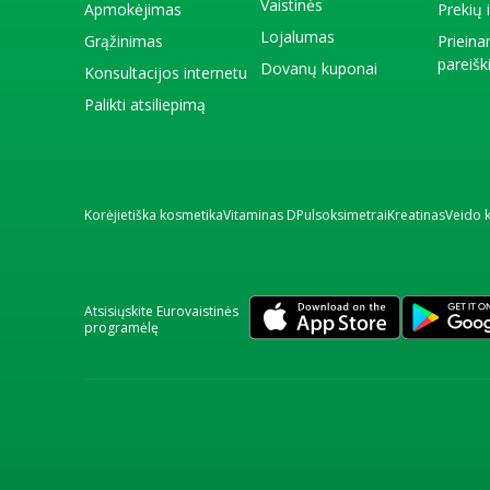
Vaistinės
Apmokėjimas
Prekių
Lojalumas
Grąžinimas
Priein
pareiš
Dovanų kuponai
Konsultacijos internetu
Palikti atsiliepimą
Korėjietiška kosmetika
Vitaminas D
Pulsoksimetrai
Kreatinas
Veido 
Atsisiųskite Eurovaistinės
programėlę