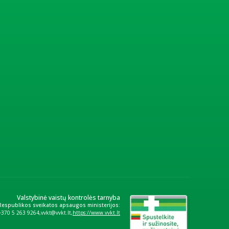
Valstybinė vaistų kontrolės tarnyba
 Respublikos sveikatos apsaugos ministerijos:
+370 5 263 9264
vvkt@vvkt.lt
https://www.vvkt.lt