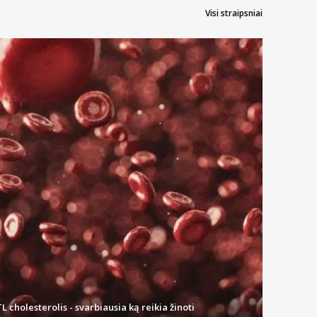
Visi straipsniai
L cholesterolis - svarbiausia ką reikia žinoti