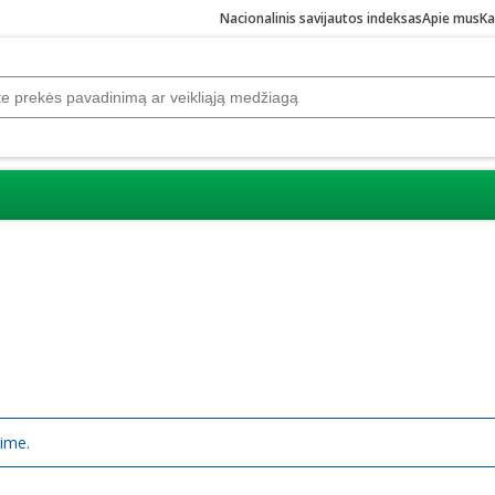
Nacionalinis savijautos indeksas
Apie mus
Ka
rime.