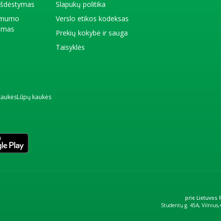
 išdėstymas
Slapukų politika
amumo
Verslo etikos kodeksas
kimas
Prekių kokybė ir sauga
Taisyklės
kaukės
Lūpų kaukės
prie Lietuvos
Studentų g. 45A, Vilnius