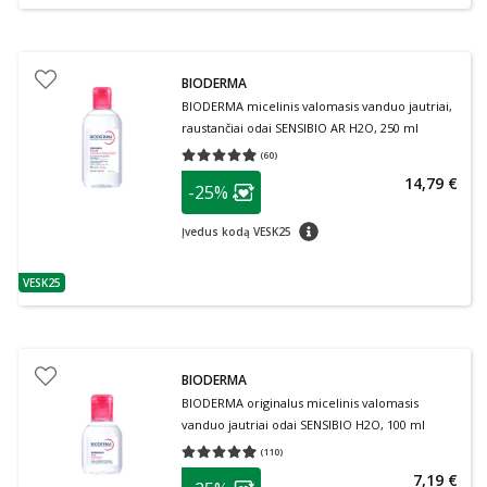
BIODERMA
BIODERMA micelinis valomasis vanduo jautriai,
raustančiai odai SENSIBIO AR H2O, 250 ml
(
60
)
Vidutinis įvertinimas 4.97
Įvertinimų skaičius 60
patarimas
14,79 €
-25%
Lojalumo klubo narių nuolaida
:
patarimas
Įvedus kodą VESK25
VESK25
patarimas
BIODERMA
BIODERMA originalus micelinis valomasis
vanduo jautriai odai SENSIBIO H2O, 100 ml
(
110
)
Vidutinis įvertinimas 4.95
Įvertinimų skaičius 110
patarimas
7,19 €