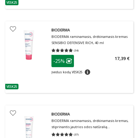
VESK25
patarimas
BIODERMA
BIODERMA raminamasis, drėkinamasis kremas
SENSIBIO DEFENSIVE RICH, 40 ml
(
34
)
Vidutinis įvertinimas 4.88
Įvertinimų skaičius 34
patarimas
17,39 €
-25%
Lojalumo klubo narių nuolaida
:
patarimas
Įvedus kodą VESK25
VESK25
patarimas
BIODERMA
BIODERMA raminamasis, drėkinamasis kremas,
stiprinantis jautrios odos natūralią
apsisaugojimo nuo išorinių agresijų funkciją
(
37
)
Vidutinis įvertinimas 4.81
Įvertinimų skaičius 37