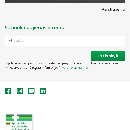
Visi straipsniai
Sužinok naujienas pirmas
Užsisakyk
Siųsdami savo el. paštą Jūs sutinkate, kad jūsų duomenys būtų tvarkomi tiesioginės
rinkodaros tikslu. Daugiau informacijos
Privatumo pranešime
.
Valstybinė vaistų kontrolės tarnyba
prie Lietuvos Respublikos sveikatos
apsaugos ministerijos:
Studentų g. 45A, Vilnius
+370 5 263 9264
vvkt@vvkt.lt