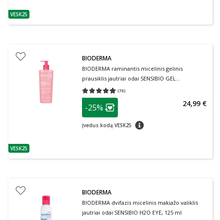
VESK25
patarimas
BIODERMA
BIODERMA raminantis micelinis gelinis
prausiklis jautriai odai SENSIBIO GEL
MOUSSANT, 500 ml
(
76
)
Vidutinis įvertinimas 4.97
Įvertinimų skaičius 76
patarimas
24,99 €
-25%
Lojalumo klubo narių nuolaida
:
patarimas
Įvedus kodą VESK25
VESK25
patarimas
BIODERMA
BIODERMA dvifazis micelinis makiažo valiklis
jautriai odai SENSIBIO H2O EYE, 125 ml