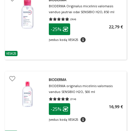
BIODERMA Originalus micelinis valomasis
vanduo jautriai odai SENSIBIO H2O, 850 ml
(
364
)
Vidutinis įvertinimas 4.96
Įvertinimų skaičius 364
patarimas
22,79 €
-25%
Lojalumo klubo narių nuolaida
:
patarimas
Įvedus kodą VESK25
VESK25
patarimas
BIODERMA
BIODERMA originalus micelinis valomasis
vanduo SENSIBIO H2O, 500 ml
(
314
)
Vidutinis įvertinimas 4.97
Įvertinimų skaičius 314
patarimas
16,99 €
-25%
Lojalumo klubo narių nuolaida
:
patarimas
Įvedus kodą VESK25