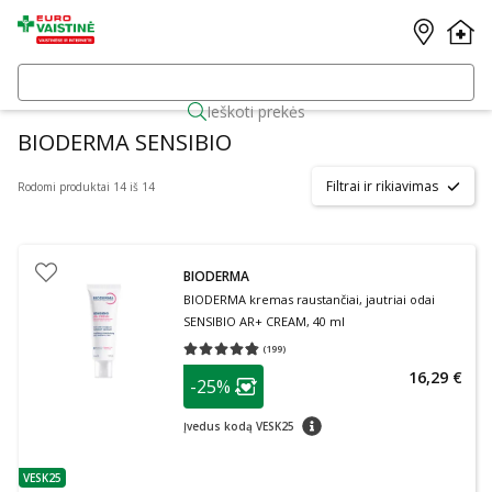
Ieškoti prekės
BIODERMA SENSIBIO
Filtrai ir rikiavimas
Rodomi produktai 14 iš 14
BIODERMA
BIODERMA kremas raustančiai, jautriai odai
SENSIBIO AR+ CREAM, 40 ml
(
199
)
Vidutinis įvertinimas 4.77
Įvertinimų skaičius 199
patarimas
16,29 €
-25%
Lojalumo klubo narių nuolaida
:
patarimas
Įvedus kodą VESK25
VESK25
patarimas