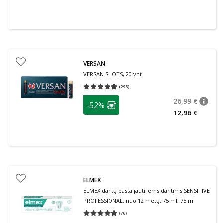
VERSAN
VERSAN SHOTS, 20 vnt.
(
298
)
Vidutinis įvertinimas 4.93
Įvertinimų skaičius 298
patarimas
26,99 €
-52%
patari
Įprasta
Lojalumo klubo narių nuolaida
:
12,96 €
ELMEX
ELMEX dantų pasta jautriems dantims SENSITIVE
PROFESSIONAL, nuo 12 metų, 75 ml, 75 ml
(
76
)
Vidutinis įvertinimas 4.95
Įvertinimų skaičius 76