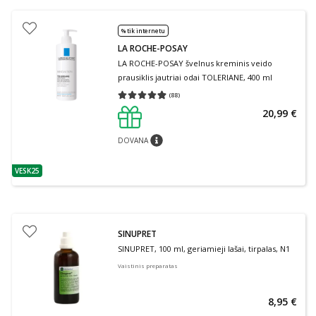
% tik internetu
LA ROCHE-POSAY
LA ROCHE-POSAY švelnus kreminis veido
prausiklis jautriai odai TOLERIANE, 400 ml
(
88
)
Vidutinis įvertinimas 4.91
Įvertinimų skaičius 88
20,99 €
DOVANA
patarimas
VESK25
patarimas
SINUPRET
SINUPRET, 100 ml, geriamieji lašai, tirpalas, N1
Vaistinis preparatas
8,95 €