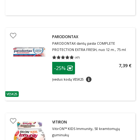
PARODONTAX
PARODONTAX dantų pasta COMPLETE
PROTECTION EXTRA FRESH, nuo 12 m., 75 ml
(
47
)
Vidutinis įvertinimas 4.79
Įvertinimų skaičius 47
patarimas
7,39 €
-25%
Lojalumo klubo narių nuolaida
:
patarimas
Įvedus kodą VESK25
VESK25
patarimas
VITIRON
VitirON™ KIDS Immunity, 50 kramtomųjų
guminukų