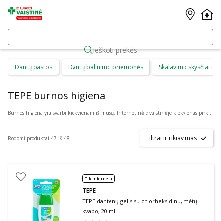
Ieškoti prekės
Dantų pastos
Dantų balinimo priemonės
Skalavimo skysčiai ir b
TEPE burnos higiena
Burnos higiena yra svarbi kiekvienam iš mūsų. Internetinėje vaistinėje kiekvienas pirkėjas gali rasti daug skirtingų burnos higienos priemonių suaugusiems ir vaikams. Čia galima patogiai pirkti: dantų priežiūros priemones, kaip dantų pasta ar skalavimo skystis, dantų šepetėlius ir irigatorius, protezus ir plokštelių priežiūros priemones bei skirtingus gelius ar tepalus.
Filtrai ir rikiavimas
Rodomi produktai 47 iš 48
Tik internetu
TEPE
TEPE dantenų gelis su chlorheksidinu, mėtų
kvapo, 20 ml