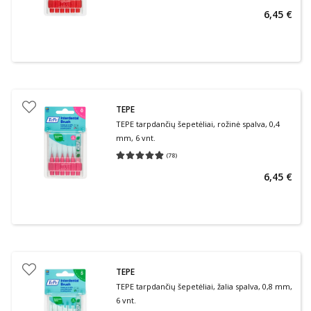
6,45 €
TEPE
TEPE tarpdančių šepetėliai, rožinė spalva, 0,4
mm, 6 vnt.
(
78
)
Vidutinis įvertinimas 4.86
Įvertinimų skaičius 78
6,45 €
TEPE
TEPE tarpdančių šepetėliai, žalia spalva, 0,8 mm,
6 vnt.