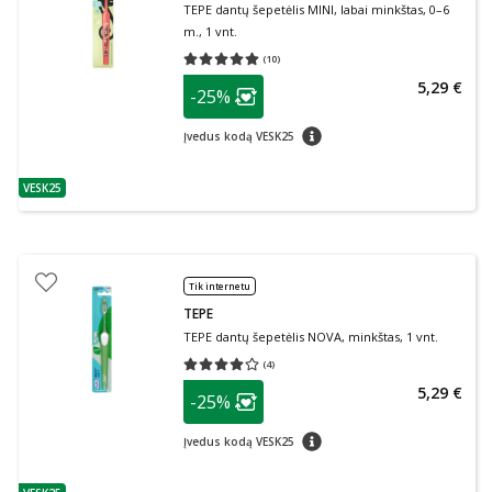
TEPE dantų šepetėlis MINI, labai minkštas, 0–6
m., 1 vnt.
(
10
)
Vidutinis įvertinimas 5.00
Įvertinimų skaičius 10
patarimas
5,29 €
-25%
Lojalumo klubo narių nuolaida
:
patarimas
Įvedus kodą VESK25
VESK25
patarimas
Tik internetu
TEPE
TEPE dantų šepetėlis NOVA, minkštas, 1 vnt.
(
4
)
Vidutinis įvertinimas 4.00
Įvertinimų skaičius 4
patarimas
5,29 €
-25%
Lojalumo klubo narių nuolaida
:
patarimas
Įvedus kodą VESK25