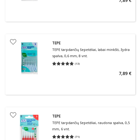
7,89 €
TEPE
TEPE tarpdančių šepetėliai, labai minkšti, žydra
spalva, 0,6 mm, 8 vnt.
(
13
)
Vidutinis įvertinimas 4.69
Įvertinimų skaičius 13
7,89 €
TEPE
TEPE tarpdančių šepetėliai, raudona spalva, 0,5
mm, 6 vnt.
(
71
)
Vidutinis įvertinimas 4.99
Įvertinimų skaičius 71