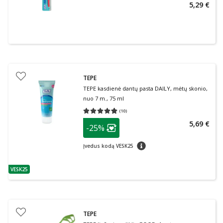
5,29 €
TEPE
TEPE kasdienė dantų pasta DAILY, mėtų skonio,
nuo 7 m., 75 ml
(
10
)
Vidutinis įvertinimas 4.80
Įvertinimų skaičius 10
patarimas
5,69 €
-25%
Lojalumo klubo narių nuolaida
:
patarimas
Įvedus kodą VESK25
VESK25
patarimas
TEPE