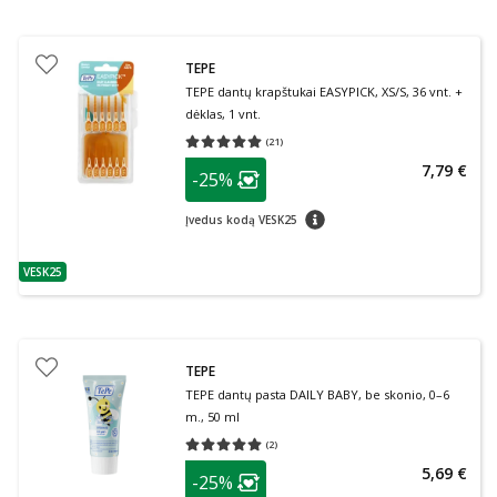
TEPE
TEPE dantų krapštukai EASYPICK, XS/S, 36 vnt. +
dėklas, 1 vnt.
(
21
)
Vidutinis įvertinimas 5.00
Įvertinimų skaičius 21
patarimas
7,79 €
-25%
Lojalumo klubo narių nuolaida
:
patarimas
Įvedus kodą VESK25
VESK25
patarimas
TEPE
TEPE dantų pasta DAILY BABY, be skonio, 0–6
m., 50 ml
(
2
)
Vidutinis įvertinimas 5.00
Įvertinimų skaičius 2
patarimas
5,69 €
-25%
Lojalumo klubo narių nuolaida
: