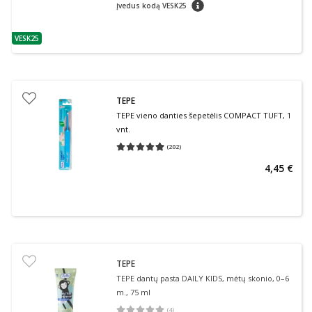
patarimas
Įvedus kodą VESK25
VESK25
patarimas
TEPE
TEPE vieno danties šepetėlis COMPACT TUFT, 1
vnt.
(
202
)
Vidutinis įvertinimas 4.95
Įvertinimų skaičius 202
4,45 €
TEPE
TEPE dantų pasta DAILY KIDS, mėtų skonio, 0–6
m., 75 ml
(
4
)