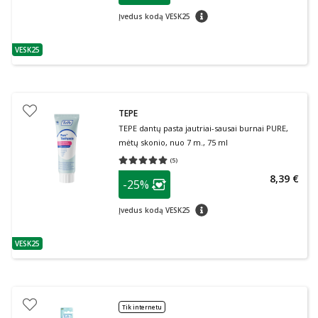
patarimas
Įvedus kodą VESK25
VESK25
patarimas
TEPE
TEPE dantų pasta jautriai-sausai burnai PURE,
mėtų skonio, nuo 7 m., 75 ml
(
5
)
Vidutinis įvertinimas 5.00
Įvertinimų skaičius 5
patarimas
8,39 €
-25%
Lojalumo klubo narių nuolaida
:
patarimas
Įvedus kodą VESK25
VESK25
patarimas
Tik internetu