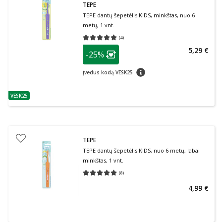
TEPE
TEPE dantų šepetėlis KIDS, minkštas, nuo 6
metų, 1 vnt.
(
4
)
Vidutinis įvertinimas 5.00
Įvertinimų skaičius 4
patarimas
5,29 €
-25%
Lojalumo klubo narių nuolaida
:
patarimas
Įvedus kodą VESK25
VESK25
patarimas
TEPE
TEPE dantų šepetėlis KIDS, nuo 6 metų, labai
minkštas, 1 vnt.
(
8
)
Vidutinis įvertinimas 5.00
Įvertinimų skaičius 8
4,99 €