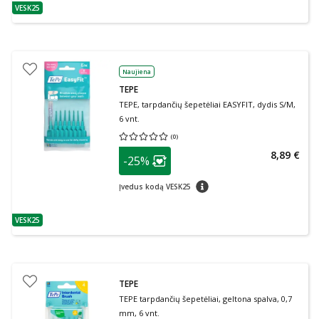
VESK25
patarimas
Naujiena
TEPE
TEPE, tarpdančių šepetėliai EASYFIT, dydis S/M,
6 vnt.
(
0
)
Vidutinis įvertinimas 0.00
Įvertinimų skaičius 0
patarimas
8,89 €
-25%
Lojalumo klubo narių nuolaida
:
patarimas
Įvedus kodą VESK25
VESK25
patarimas
TEPE
TEPE tarpdančių šepetėliai, geltona spalva, 0,7
mm, 6 vnt.