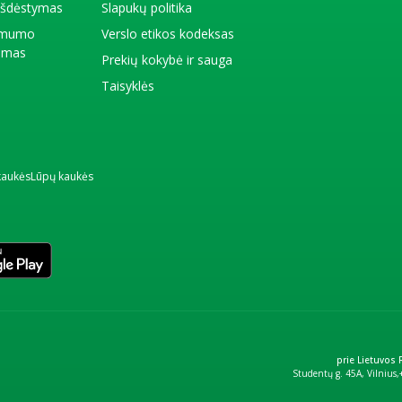
 išdėstymas
Slapukų politika
amumo
Verslo etikos kodeksas
kimas
Prekių kokybė ir sauga
Taisyklės
kaukės
Lūpų kaukės
prie Lietuvos
Studentų g. 45A, Vilnius