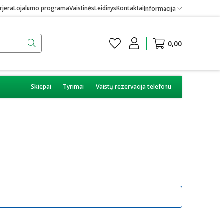
rjera
Lojalumo programa
Vaistinės
Leidinys
Kontaktai
Informacija
0,00
Skiepai
Tyrimai
Vaistų rezervacija telefonu