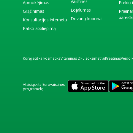
Vaistinės
Apmokėjimas
Prekių
Lojalumas
Grąžinimas
Priein
pareiš
Dovanų kuponai
Konsultacijos internetu
Palikti atsiliepimą
Korėjietiška kosmetika
Vitaminas D
Pulsoksimetrai
Kreatinas
Veido 
Atsisiųskite Eurovaistinės
programėlę