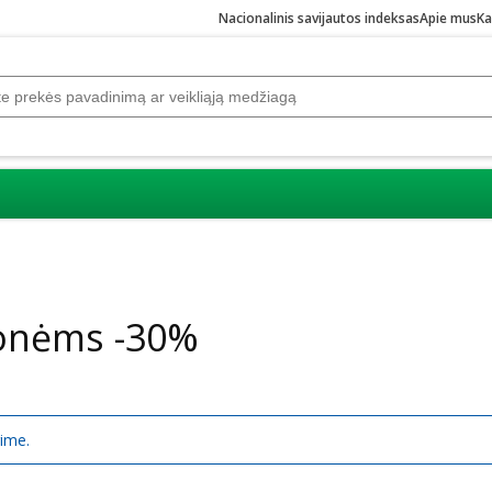
Nacionalinis savijautos indeksas
Apie mus
Ka
monėms -30%
rime.