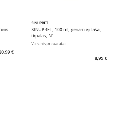
SINUPRET
inis
SINUPRET, 100 ml, geriamieji lašai,
tirpalas, N1
Vaistinis preparatas
kaičius 88
20,99 €
8,95 €