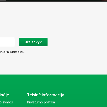
Užsisakyk
inės rinkodaros tikslu.
inėje
Teisinė informacija
io žymos
Privatumo politika