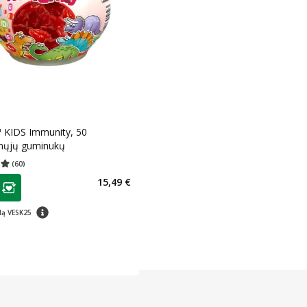
™ KIDS Immunity, 50
ųjų guminukų
(
60
)
įvertinimas 4.98
Įvertinimų skaičius 60
as
15,49 €
ojalumo klubo narių nuolaida
:
patarimas
dą VESK25