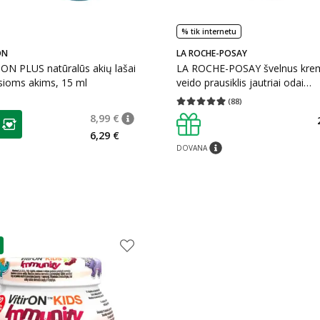
% tik internetu
ON
LA ROCHE-POSAY
ON PLUS natūralūs akių lašai
LA ROCHE-POSAY švelnus krem
sioms akims, 15 ml
veido prausiklis jautriai odai
TOLERIANE, 400 ml
(
88
)
Vidutinis įvertinimas 4.91
Įvertinimų s
as
8,99 €
patarimas
Įprasta kaina
:
8,99 €
ojalumo klubo narių nuolaida
:
6,29 €
DOVANA
patarimas
as