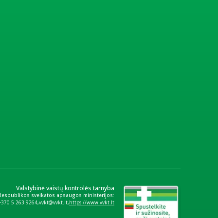
Valstybinė vaistų kontrolės tarnyba
 Respublikos sveikatos apsaugos ministerijos:
+370 5 263 9264
vvkt@vvkt.lt
https://www.vvkt.lt