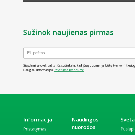
Sužinok naujienas pirmas
Siųsdami savo el. paštą Jūs sutinkate, kad jūsų duomenys būtų tvarkomi tiesiog
Daugiau informacijos
Privatumo pranešime
.
Informacija
Naudingos
Sveta
nuorodos
Pristatymas
Puslap