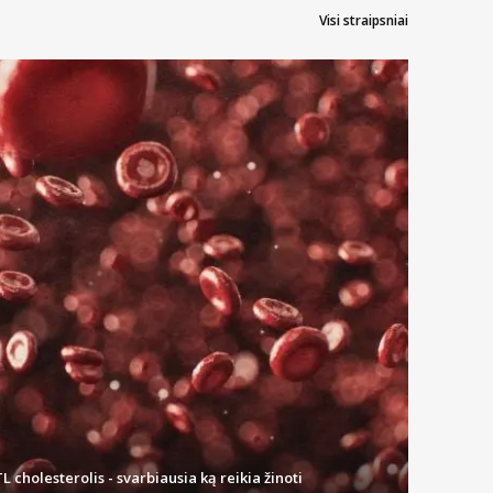
Visi straipsniai
L cholesterolis - svarbiausia ką reikia žinoti