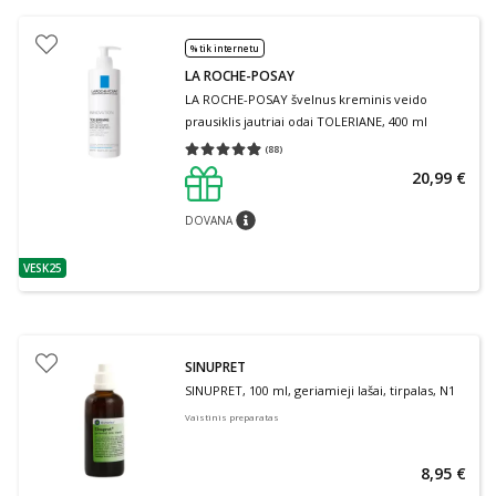
% tik internetu
LA ROCHE-POSAY
LA ROCHE-POSAY švelnus kreminis veido
prausiklis jautriai odai TOLERIANE, 400 ml
(
88
)
Vidutinis įvertinimas 4.91
Įvertinimų skaičius 88
20,99 €
DOVANA
patarimas
VESK25
patarimas
SINUPRET
SINUPRET, 100 ml, geriamieji lašai, tirpalas, N1
Vaistinis preparatas
8,95 €