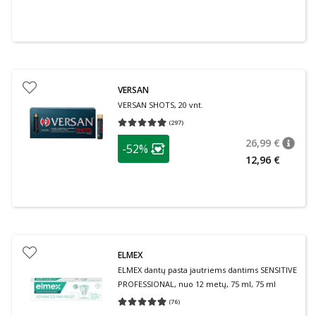
VERSAN
VERSAN SHOTS, 20 vnt.
(
297
)
Vidutinis įvertinimas 4.93
Įvertinimų skaičius 297
patarimas
26,99 €
-52%
patari
Įprasta
Lojalumo klubo narių nuolaida
:
12,96 €
ELMEX
ELMEX dantų pasta jautriems dantims SENSITIVE
PROFESSIONAL, nuo 12 metų, 75 ml, 75 ml
(
76
)
Vidutinis įvertinimas 4.95
Įvertinimų skaičius 76