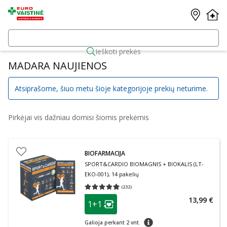
Ieškoti prekės
MADARA NAUJIENOS
Atsiprašome, šiuo metu šioje kategorijoje prekių neturime.
Pirkėjai vis dažniau domisi šiomis prekėmis
BIOFARMACIJA
SPORT&CARDIO BIOMAGNIS + BIOKALIS (LT-
EKO-001), 14 pakelių
(
232
)
Vidutinis įvertinimas 4.93
Įvertinimų skaičius 232
patarimas
13,99 €
1+1
Lojalumo klubo narių nuolaida
:
patarimas
Galioja perkant 2 vnt.