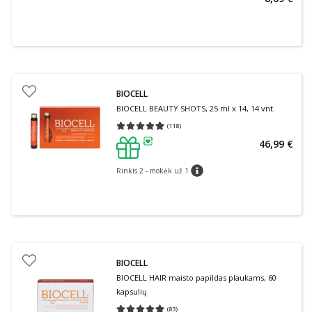
BIOCELL
BIOCELL BEAUTY SHOTS, 25 ml x 14, 14 vnt.
(
118
)
Vidutinis įvertinimas 4.98
Įvertinimų skaičius 118
46,99 €
patarimas
Rinkis 2 - mokėk už 1
patarimas
BIOCELL
BIOCELL HAIR maisto papildas plaukams, 60
kapsulių
(
83
)