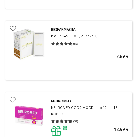
BIOFARMACIJA
bioCINKAS 30 MG, 20 pakelių
(
50
)
Vidutinis įvertinimas 4.92
Įvertinimų skaičius 50
7,99 €
NEUROMED
NEUROMED GOOD MOOD, nuo 12 m., 15
kapsulių
(
39
)
Vidutinis įvertinimas 4.95
Įvertinimų skaičius 39
12,99 €
patarimas