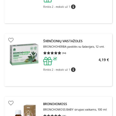
patarimas
Rinkis 2 - mokėk už 1
patarimas
ŠVENČIONIŲ VAISTAŽOLĖS
BRONCHOHERBA pastilės su šalavijais, 12 vnt.
(
94
)
Vidutinis įvertinimas 4.94
Įvertinimų skaičius 94
4,19 €
patarimas
Rinkis 2 - mokėk už 1
patarimas
BRONCHOMOSS
BRONCHOMOSS BABY sirupas vaikams, 100 ml
(
25
)