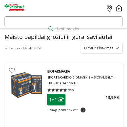
Ieškoti prekės
Maisto papildai grožiui ir gerai savijautai
Filtrai ir rikiavimas
Rodomi produktai 48 iš 359
BIOFARMACIJA
SPORT&CARDIO BIOMAGNIS + BIOKALIS (LT-
EKO-001), 14 pakelių
(
232
)
Vidutinis įvertinimas 4.93
Įvertinimų skaičius 232
patarimas
13,99 €
1+1
Lojalumo klubo narių nuolaida
:
patarimas
Galioja perkant 2 vnt.