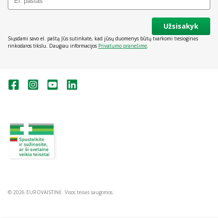
Užsisakyk
Siųsdami savo el. paštą Jūs sutinkate, kad jūsų duomenys būtų tvarkomi tiesioginės
rinkodaros tikslu. Daugiau informacijos
Privatumo pranešime
.
Valstybinė vaistų kontrolės tarnyba
prie Lietuvos Respublikos sveikatos
apsaugos ministerijos:
Studentų g. 45A, Vilnius
+370 5 263 9264
vvkt@vvkt.lt
https://www.vvkt.lt
© 2026 EUROVAISTINĖ. Visos teisės saugomos.