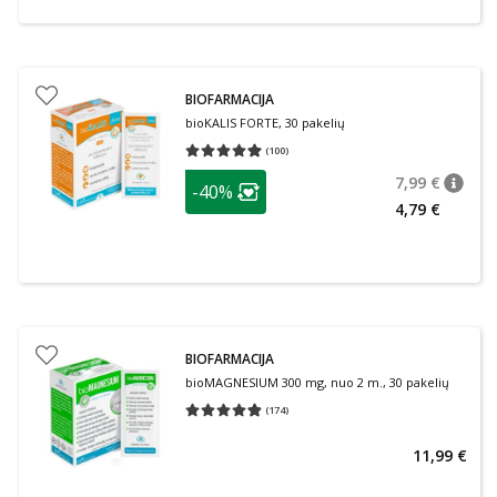
BIOFARMACIJA
bioKALIS FORTE, 30 pakelių
(
100
)
Vidutinis įvertinimas 4.96
Įvertinimų skaičius 100
patarimas
7,99 €
-40%
patari
Įprasta
Lojalumo klubo narių nuolaida
:
4,79 €
BIOFARMACIJA
bioMAGNESIUM 300 mg, nuo 2 m., 30 pakelių
(
174
)
Vidutinis įvertinimas 4.86
Įvertinimų skaičius 174
11,99 €