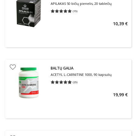
APILAKAS 50 bičių pienelis, 20 tablečių
(
15
)
Vidutinis įvertinimas 5.00
Įvertinimų skaičius 15
10,39 €
BALTŲ GALIA
ACETYL L-CARNITINE 1000, 90 kapsulių
(
25
)
Vidutinis įvertinimas 4.88
Įvertinimų skaičius 25
19,99 €