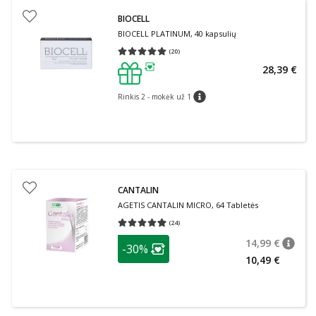
BIOCELL
BIOCELL PLATINUM, 40 kapsulių
(
20
)
Vidutinis įvertinimas 5.00
Įvertinimų skaičius 20
28,39 €
patarimas
Rinkis 2 - mokėk už 1
patarimas
CANTALIN
AGETIS CANTALIN MICRO, 64 Tabletės
(
24
)
Vidutinis įvertinimas 4.92
Įvertinimų skaičius 24
patarimas
14,99 €
-30%
patari
Įprasta
Lojalumo klubo narių nuolaida
:
10,49 €