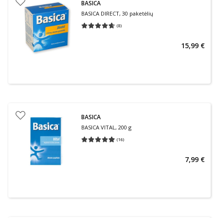
BASICA
BASICA DIRECT, 30 paketėlių
(
8
)
Vidutinis įvertinimas 4.63
Įvertinimų skaičius 8
15,99 €
BASICA
BASICA VITAL, 200 g
(
16
)
Vidutinis įvertinimas 4.94
Įvertinimų skaičius 16
7,99 €