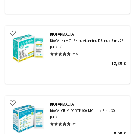
BIOFARMACIJA
BioCA+K+MG+ZN su vitaminu D3, nuo 6 m., 28
pakeliai
(
256
)
Vidutinis įvertinimas 4.90
Įvertinimų skaičius 256
12,29 €
BIOFARMACIJA
bioCALCIUM FORTE 600 MG, nuo 6 m., 30
pakelių
(
53
)
Vidutinis įvertinimas 4.87
Įvertinimų skaičius 53
8,69 €