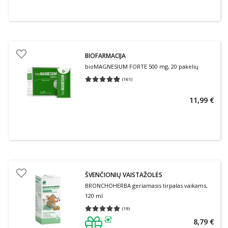
BIOFARMACIJA
bioMAGNESIUM FORTE 500 mg, 20 pakelių
(
161
)
Vidutinis įvertinimas 4.87
Įvertinimų skaičius 161
11,99 €
ŠVENČIONIŲ VAISTAŽOLĖS
BRONCHOHERBA geriamasis tirpalas vaikams,
120 ml
(
19
)
Vidutinis įvertinimas 5.00
Įvertinimų skaičius 19
8,79 €