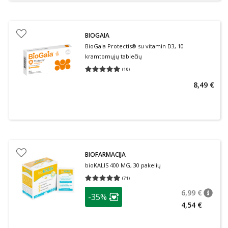
BIOGAIA
BioGaia Protectis® su vitamin D3, 10
kramtomųjų tablečių
(
10
)
Vidutinis įvertinimas 5.00
Įvertinimų skaičius 10
8,49 €
BIOFARMACIJA
bioKALIS 400 MG, 30 pakelių
(
71
)
Vidutinis įvertinimas 4.92
Įvertinimų skaičius 71
patarimas
6,99 €
-35%
patari
Įprasta
Lojalumo klubo narių nuolaida
:
4,54 €