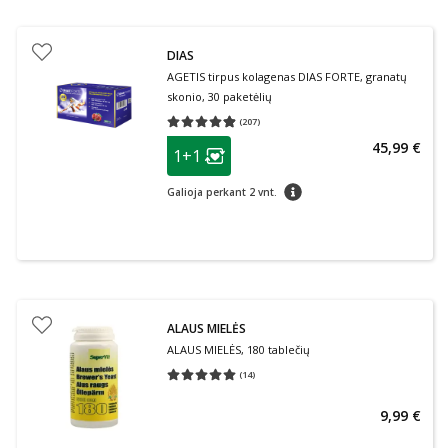
DIAS
AGETIS tirpus kolagenas DIAS FORTE, granatų
skonio, 30 paketėlių
(
207
)
Vidutinis įvertinimas 4.87
Įvertinimų skaičius 207
patarimas
45,99 €
1+1
Lojalumo klubo narių nuolaida
:
patarimas
Galioja perkant 2 vnt.
ALAUS MIELĖS
ALAUS MIELĖS, 180 tablečių
(
14
)
Vidutinis įvertinimas 5.00
Įvertinimų skaičius 14
9,99 €