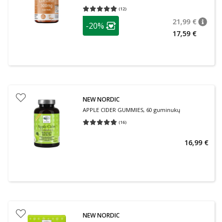
(
12
)
Vidutinis įvertinimas 4.83
Įvertinimų skaičius 12
patarimas
21,99 €
-20%
patari
Įprasta
Lojalumo klubo narių nuolaida
:
17,59 €
NEW NORDIC
APPLE CIDER GUMMIES, 60 guminukų
(
16
)
Vidutinis įvertinimas 4.75
Įvertinimų skaičius 16
16,99 €
NEW NORDIC