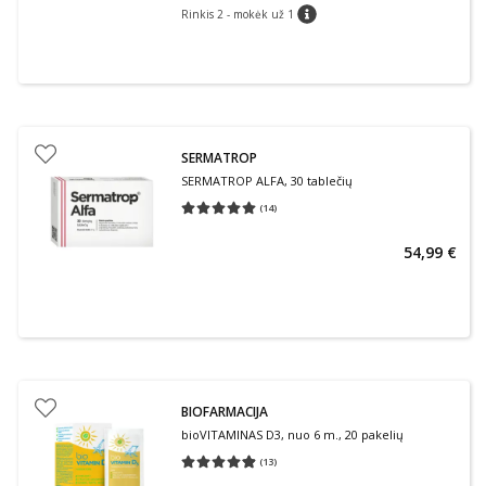
Rinkis 2 - mokėk už 1
patarimas
SERMATROP
SERMATROP ALFA, 30 tablečių
(
14
)
Vidutinis įvertinimas 5.00
Įvertinimų skaičius 14
54,99 €
BIOFARMACIJA
bioVITAMINAS D3, nuo 6 m., 20 pakelių
(
13
)
Vidutinis įvertinimas 4.85
Įvertinimų skaičius 13