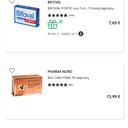
BIFOVAL
BIFOVAL FORTE, nuo 5 m., 15 kietų kapsulių
(
100
)
Vidutinis įvertinimas 4.94
Įvertinimų skaičius 100
7,69 €
patarimas
Rinkis 2 - mokėk už 1
patarimas
PHARMA NORD
BIO-CAROTENE, 90 kapsulių
(
86
)
Vidutinis įvertinimas 4.97
Įvertinimų skaičius 86
15,99 €