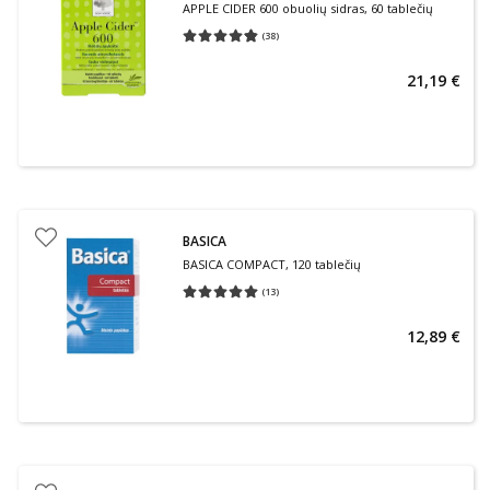
APPLE CIDER 600 obuolių sidras, 60 tablečių
(
38
)
Vidutinis įvertinimas 4.79
Įvertinimų skaičius 38
21,19 €
BASICA
BASICA COMPACT, 120 tablečių
(
13
)
Vidutinis įvertinimas 5.00
Įvertinimų skaičius 13
12,89 €