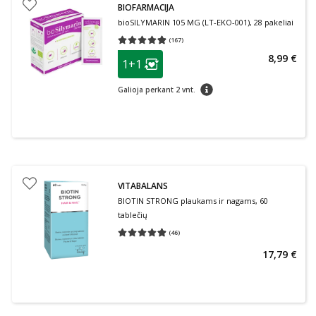
BIOFARMACIJA
bioSILYMARIN 105 MG (LT-EKO-001), 28 pakeliai
(
167
)
Vidutinis įvertinimas 4.85
Įvertinimų skaičius 167
patarimas
8,99 €
1+1
Lojalumo klubo narių nuolaida
:
patarimas
Galioja perkant 2 vnt.
VITABALANS
BIOTIN STRONG plaukams ir nagams, 60
tablečių
(
46
)
Vidutinis įvertinimas 4.85
Įvertinimų skaičius 46
17,79 €