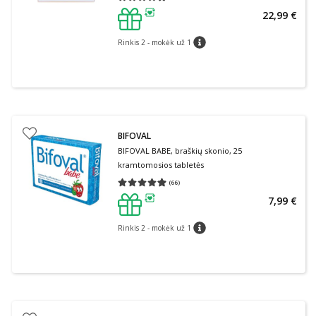
Vidutinis įvertinimas 4.88
Įvertinimų skaičius 83
22,99 €
patarimas
Rinkis 2 - mokėk už 1
patarimas
BIFOVAL
BIFOVAL BABE, braškių skonio, 25
kramtomosios tabletės
(
66
)
Vidutinis įvertinimas 4.89
Įvertinimų skaičius 66
7,99 €
patarimas
Rinkis 2 - mokėk už 1
patarimas