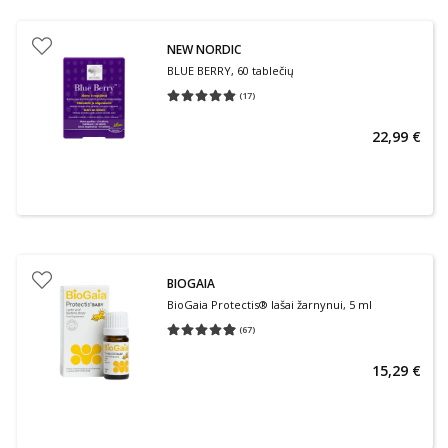
NEW NORDIC
BLUE BERRY, 60 tablečių
(
17
)
Vidutinis įvertinimas 5.00
Įvertinimų skaičius 17
22,99 €
BIOGAIA
BioGaia Protectis® lašai žarnynui, 5 ml
(
67
)
Vidutinis įvertinimas 4.99
Įvertinimų skaičius 67
15,29 €