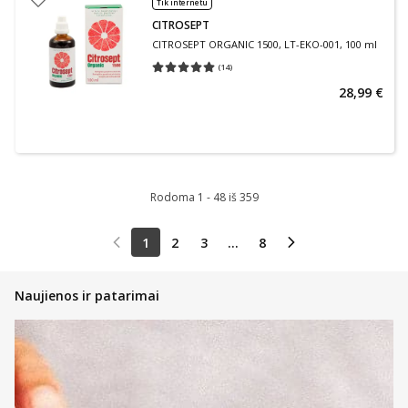
Tik internetu
CITROSEPT
CITROSEPT ORGANIC 1500, LT-EKO-001, 100 ml
(
14
)
Vidutinis įvertinimas 5.00
Įvertinimų skaičius 14
28,99 €
Rodoma 1 - 48 iš 359
1
2
3
...
8
Naujienos ir patarimai