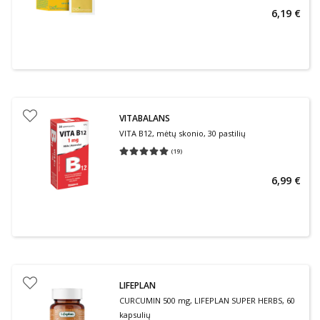
6,19 €
VITABALANS
VITA B12, mėtų skonio, 30 pastilių
(
19
)
Vidutinis įvertinimas 5.00
Įvertinimų skaičius 19
6,99 €
LIFEPLAN
CURCUMIN 500 mg, LIFEPLAN SUPER HERBS, 60
kapsulių