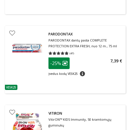
PARODONTAX
PARODONTAX dantų pasta COMPLETE
PROTECTION EXTRA FRESH, nuo 12 m., 75 ml
(
47
)
Vidutinis įvertinimas 4.79
Įvertinimų skaičius 47
patarimas
7,39 €
-25%
Lojalumo klubo narių nuolaida
:
patarimas
Įvedus kodą VESK25
VESK25
patarimas
VITIRON
VitirON™ KIDS Immunity, 50 kramtomųjų
guminukų