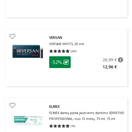
VERSAN
VERSAN SHOTS, 20 vnt.
(
297
)
Vidutinis įvertinimas 4.93
Įvertinimų skaičius 297
patarimas
26,99 €
-52%
patari
Įprasta
Lojalumo klubo narių nuolaida
:
12,96 €
ELMEX
ELMEX dantų pasta jautriems dantims SENSITIVE
PROFESSIONAL, nuo 12 metų, 75 ml, 75 ml
(
76
)
Vidutinis įvertinimas 4.95
Įvertinimų skaičius 76