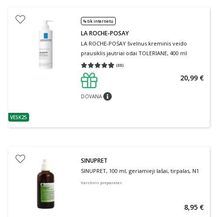
% tik internetu
LA ROCHE-POSAY
LA ROCHE-POSAY švelnus kreminis veido
prausiklis jautriai odai TOLERIANE, 400 ml
(
88
)
Vidutinis įvertinimas 4.91
Įvertinimų skaičius 88
20,99 €
DOVANA
patarimas
VESK25
patarimas
SINUPRET
SINUPRET, 100 ml, geriamieji lašai, tirpalas, N1
Vaistinis preparatas
8,95 €