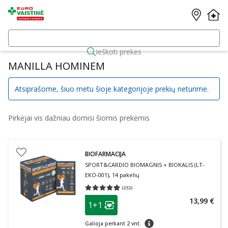
Ieškoti prekės
MANILLA HOMINEM
Atsiprašome, šiuo metu šioje kategorijoje prekių neturime.
Pirkėjai vis dažniau domisi šiomis prekėmis
BIOFARMACIJA
SPORT&CARDIO BIOMAGNIS + BIOKALIS (LT-
EKO-001), 14 pakelių
(
232
)
Vidutinis įvertinimas 4.93
Įvertinimų skaičius 232
patarimas
13,99 €
1+1
Lojalumo klubo narių nuolaida
:
patarimas
Galioja perkant 2 vnt.