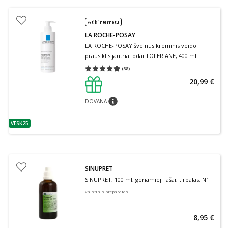
% tik internetu
LA ROCHE-POSAY
LA ROCHE-POSAY švelnus kreminis veido
prausiklis jautriai odai TOLERIANE, 400 ml
(
88
)
Vidutinis įvertinimas 4.91
Įvertinimų skaičius 88
20,99 €
DOVANA
patarimas
VESK25
patarimas
SINUPRET
SINUPRET, 100 ml, geriamieji lašai, tirpalas, N1
Vaistinis preparatas
8,95 €