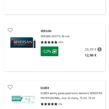
VERSAN
VERSAN SHOTS, 20 vnt.
(
297
)
Vidutinis įvertinimas 4.93
Įvertinimų skaičius 297
patarimas
26,99 €
-52%
patari
Įprasta
Lojalumo klubo narių nuolaida
:
12,96 €
ELMEX
ELMEX dantų pasta jautriems dantims SENSITIVE
PROFESSIONAL, nuo 12 metų, 75 ml, 75 ml
(
76
)
Vidutinis įvertinimas 4.95
Įvertinimų skaičius 76