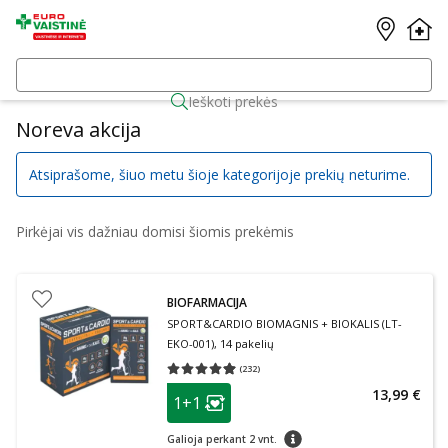
Ieškoti prekės
Noreva akcija
Atsiprašome, šiuo metu šioje kategorijoje prekių neturime.
Pirkėjai vis dažniau domisi šiomis prekėmis
BIOFARMACIJA
SPORT&CARDIO BIOMAGNIS + BIOKALIS (LT-
EKO-001), 14 pakelių
(
232
)
Vidutinis įvertinimas 4.93
Įvertinimų skaičius 232
patarimas
13,99 €
1+1
Lojalumo klubo narių nuolaida
:
patarimas
Galioja perkant 2 vnt.