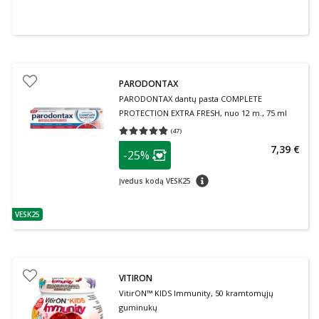
PARODONTAX
PARODONTAX dantų pasta COMPLETE
PROTECTION EXTRA FRESH, nuo 12 m., 75 ml
(
47
)
Vidutinis įvertinimas 4.79
Įvertinimų skaičius 47
patarimas
7,39 €
-25%
Lojalumo klubo narių nuolaida
:
patarimas
Įvedus kodą VESK25
VESK25
patarimas
VITIRON
VitirON™ KIDS Immunity, 50 kramtomųjų
guminukų