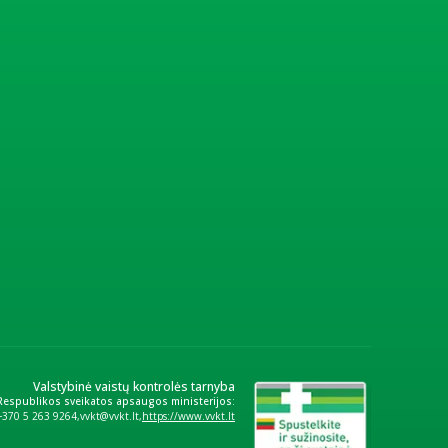
Valstybinė vaistų kontrolės tarnyba
 Respublikos sveikatos apsaugos ministerijos:
+370 5 263 9264
vvkt@vvkt.lt
https://www.vvkt.lt