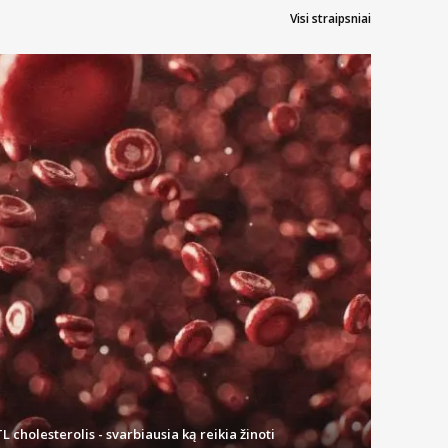
Visi straipsniai
L cholesterolis - svarbiausia ką reikia žinoti