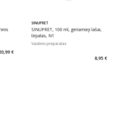
SINUPRET
inis
SINUPRET, 100 ml, geriamieji lašai,
tirpalas, N1
Vaistinis preparatas
kaičius 88
20,99 €
8,95 €