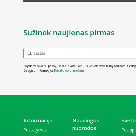
Sužinok naujienas pirmas
Siųsdami savo el. paštą Jūs sutinkate, kad jūsų duomenys būtų tvarkomi tiesiog
Daugiau informacijos
Privatumo pranešime
.
Informacija
Naudingos
Sveta
nuorodos
Pristatymas
Puslap