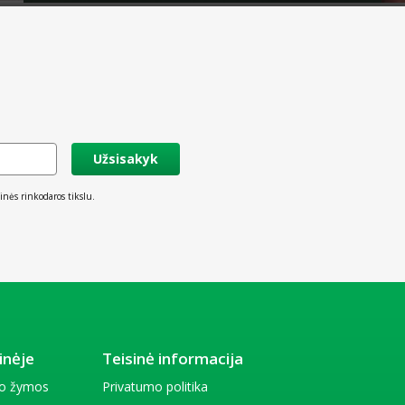
Užsisakyk
inės rinkodaros tikslu.
inėje
Teisinė informacija
io žymos
Privatumo politika