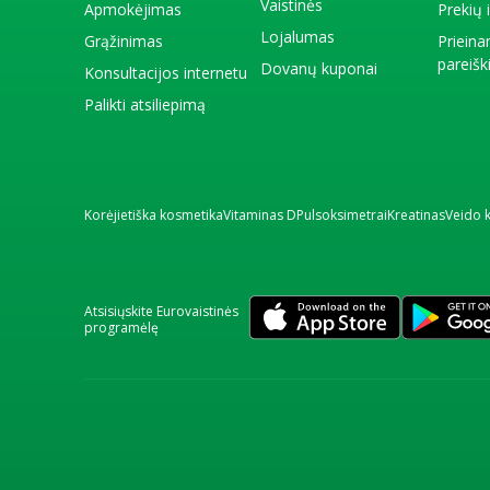
Vaistinės
Apmokėjimas
Prekių
Lojalumas
Grąžinimas
Priein
pareiš
Dovanų kuponai
Konsultacijos internetu
Palikti atsiliepimą
Korėjietiška kosmetika
Vitaminas D
Pulsoksimetrai
Kreatinas
Veido 
Atsisiųskite Eurovaistinės
programėlę