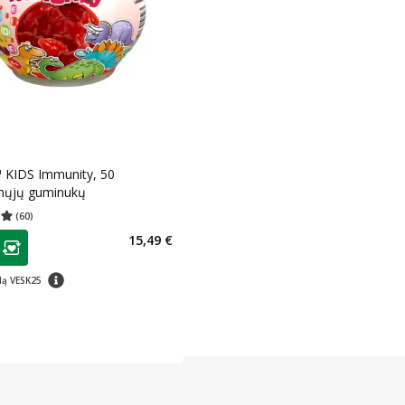
™ KIDS Immunity, 50
ųjų guminukų
(
60
)
įvertinimas 4.98
Įvertinimų skaičius 60
as
15,49 €
ojalumo klubo narių nuolaida
:
patarimas
dą VESK25