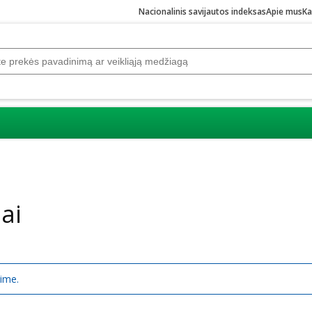
Nacionalinis savijautos indeksas
Apie mus
Ka
ai
rime.