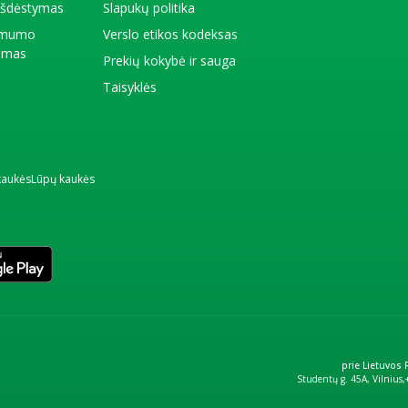
 išdėstymas
Slapukų politika
amumo
Verslo etikos kodeksas
kimas
Prekių kokybė ir sauga
Taisyklės
kaukės
Lūpų kaukės
prie Lietuvos
Studentų g. 45A, Vilnius