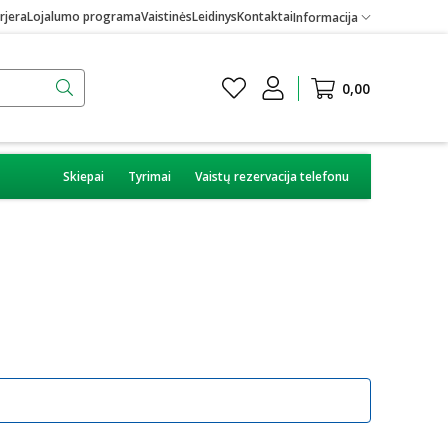
rjera
Lojalumo programa
Vaistinės
Leidinys
Kontaktai
Informacija
0,00
Skiepai
Tyrimai
Vaistų rezervacija telefonu