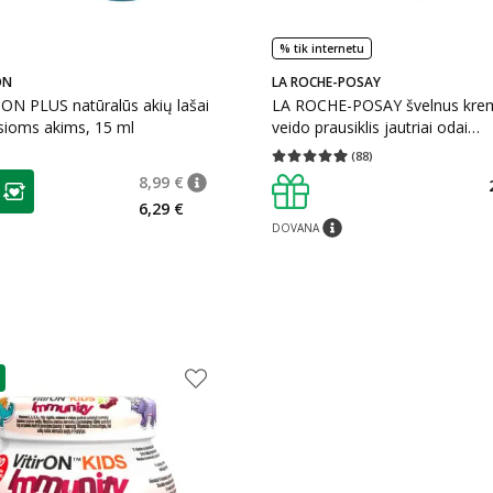
% tik internetu
ON
LA ROCHE-POSAY
ON PLUS natūralūs akių lašai
LA ROCHE-POSAY švelnus krem
sioms akims, 15 ml
veido prausiklis jautriai odai
TOLERIANE, 400 ml
(
88
)
Vidutinis įvertinimas 4.91
Įvertinimų s
as
8,99 €
patarimas
Įprasta kaina
:
8,99 €
ojalumo klubo narių nuolaida
:
6,29 €
DOVANA
patarimas
as